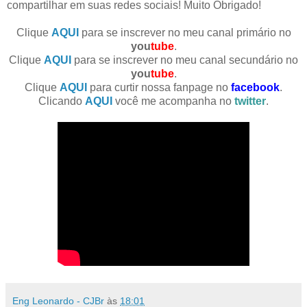
compartilhar em suas redes sociais! Muito Obrigado!
Clique
AQUI
para se inscrever no meu canal primário no
you
tube
.
Clique
AQUI
para se inscrever no meu canal secundário no
you
tube
.
Clique
AQUI
para curtir nossa fanpage no
facebook
.
Clicando
AQUI
você me acompanha no
twitter
.
Eng Leonardo - CJBr
às
18:01