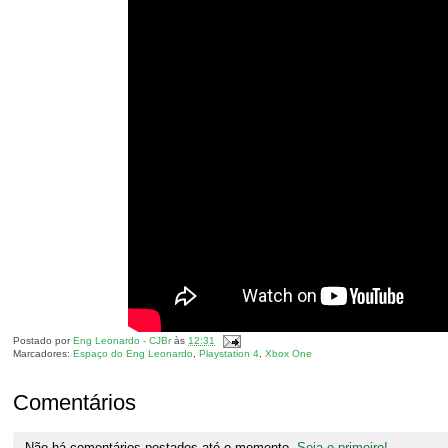
Postado por
Eng Leonardo - CJBr
às
12:31
Marcadores:
Espaço do Eng Leonardo
,
Playstation 4
,
Xbox One
Comentários
Não há comentários postados até o momento.
Seja o primeiro!