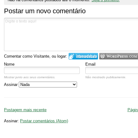
Postar um novo comentário
Comentar como Visitante, ou logar:
Nome
Email
Mostrar junto aos seus comentários.
Não mostrado publicamente.
Assinar
Postagem mais recente
Página
Assinar:
Postar comentários (Atom)