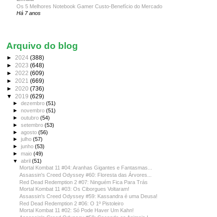
Os 5 Melhores Notebook Gamer Custo-Benefício do Mercado
Há 7 anos
Arquivo do blog
►
2024
(388)
►
2023
(648)
►
2022
(609)
►
2021
(669)
►
2020
(736)
▼
2019
(629)
►
dezembro
(51)
►
novembro
(51)
►
outubro
(54)
►
setembro
(53)
►
agosto
(56)
►
julho
(57)
►
junho
(53)
►
maio
(49)
▼
abril
(51)
Mortal Kombat 11 #04: Aranhas Gigantes e Fantasmas...
Assassin's Creed Odyssey #60: Floresta das Árvores...
Red Dead Redemption 2 #07: Ninguém Fica Para Trás
Mortal Kombat 11 #03: Os Ciborgues Voltaram!
Assassin's Creed Odyssey #59: Kassandra é uma Deusa!
Red Dead Redemption 2 #06: O 1º Pistoleiro
Mortal Kombat 11 #02: Só Pode Haver Um Kahn!