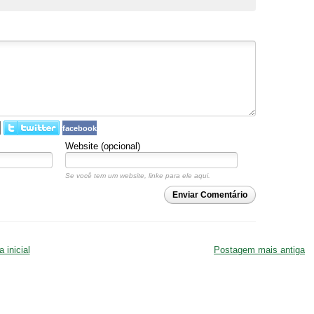
facebook
Website (opcional)
Se você tem um website, linke para ele aqui.
Enviar Comentário
 inicial
Postagem mais antiga