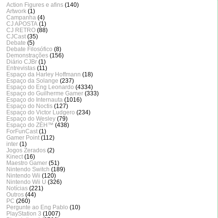
Action Figures e afins
(140)
Artwork
(1)
Campanha
(4)
CJ APOSTA
(1)
CJ RETRO
(88)
CJCast
(35)
Debate
(5)
Debate Filosófico
(8)
Demonstrações
(156)
Diário CJBr
(1)
Entrevistas
(11)
Espaço da Harley Hoffmann
(18)
Espaço da Solange
(237)
Espaço do Eng Leonardo
(4334)
Espaço do Guilherme Gamer
(333)
Espaço do Internauta
(1016)
Espaço do Noctis
(127)
Espaço do Victor Ludgero
(234)
Espaço do Wesley
(79)
Espaço do ZÈH™
(438)
ForFunCast
(1)
Gamer Point
(112)
inter
(1)
Jogos Zerados
(2)
Kinect
(16)
Maestro Gamer
(51)
Nintendo Switch
(189)
Nintendo Wii
(120)
Nintendo Wii U
(326)
Notícias
(221)
Outros
(44)
PC
(260)
Pergunte ao Eng Pablo
(10)
PlayStation 3
(1007)