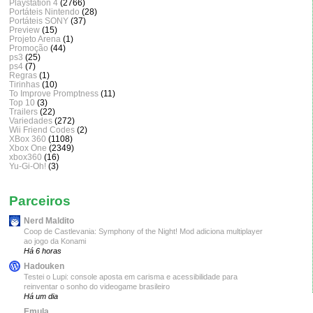
Playstation 4
(2766)
Portáteis Nintendo
(28)
Portáteis SONY
(37)
Preview
(15)
Projeto Arena
(1)
Promoção
(44)
ps3
(25)
ps4
(7)
Regras
(1)
Tirinhas
(10)
To Improve Promptness
(11)
Top 10
(3)
Trailers
(22)
Variedades
(272)
Wii Friend Codes
(2)
XBox 360
(1108)
Xbox One
(2349)
xbox360
(16)
Yu-Gi-Oh!
(3)
Parceiros
Nerd Maldito
Coop de Castlevania: Symphony of the Night! Mod adiciona multiplayer
ao jogo da Konami
Há 6 horas
Hadouken
Testei o Lupi: console aposta em carisma e acessibilidade para
reinventar o sonho do videogame brasileiro
Há um dia
Emula