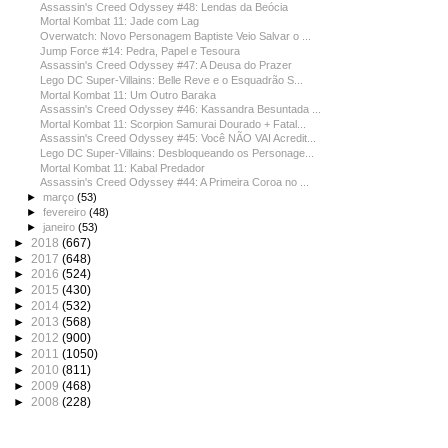
Assassin's Creed Odyssey #48: Lendas da Beócia
Mortal Kombat 11: Jade com Lag
Overwatch: Novo Personagem Baptiste Veio Salvar o ...
Jump Force #14: Pedra, Papel e Tesoura
Assassin's Creed Odyssey #47: A Deusa do Prazer
Lego DC Super-Villains: Belle Reve e o Esquadrão S...
Mortal Kombat 11: Um Outro Baraka
Assassin's Creed Odyssey #46: Kassandra Besuntada ...
Mortal Kombat 11: Scorpion Samurai Dourado + Fatal...
Assassin's Creed Odyssey #45: Você NÃO VAI Acredit...
Lego DC Super-Villains: Desbloqueando os Personage...
Mortal Kombat 11: Kabal Predador
Assassin's Creed Odyssey #44: A Primeira Coroa no ...
►
março
(53)
►
fevereiro
(48)
►
janeiro
(53)
►
2018
(667)
►
2017
(648)
►
2016
(524)
►
2015
(430)
►
2014
(532)
►
2013
(568)
►
2012
(900)
►
2011
(1050)
►
2010
(811)
►
2009
(468)
►
2008
(228)