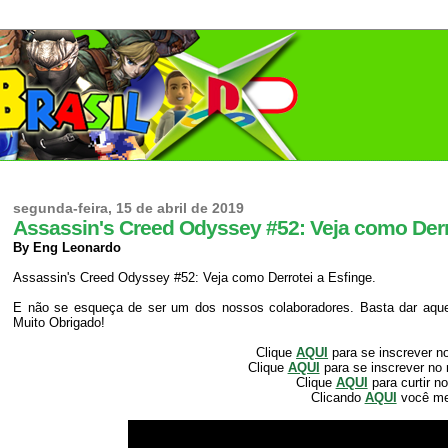
segunda-feira, 15 de abril de 2019
Assassin's Creed Odyssey #52: Veja como Derr
By Eng Leonardo
Assassin's Creed Odyssey #52: Veja como Derrotei a Esfinge.
E não se esqueça de ser um dos nossos colaboradores. Basta dar aquele
Muito Obrigado!
Clique
AQUI
para se inscrever n
Clique
AQUI
para se inscrever no
Clique
AQUI
para curtir n
Clicando
AQUI
você m