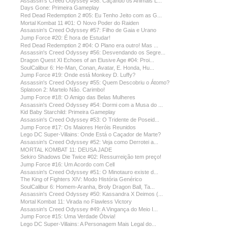
Assassin's Creed Odyssey #58: Caçando os Animais L...
Days Gone: Primeira Gameplay
Red Dead Redemption 2 #05: Eu Tenho Jeito com as G...
Mortal Kombat 11 #01: O Novo Poder do Raiden
Assassin's Creed Odyssey #57: Filho de Gaia e Urano
Jump Force #20: É hora de Estudar!
Red Dead Redemption 2 #04: O Plano era outro! Mas ...
Assassin's Creed Odyssey #56: Desvendando os Segre...
Dragon Quest XI Echoes of an Elusive Age #04: Proi...
SoulCalibur 6: He-Man, Conan, Avatar, E. Honda, Hu...
Jump Force #19: Onde está Monkey D. Luffy?
Assassin's Creed Odyssey #55: Quem Descobriu o Átomo?
Splatoon 2: Martelo Não. Carimbo!
Jump Force #18: O Amigo das Belas Mulheres
Assassin's Creed Odyssey #54: Dormi com a Musa do ...
Kid Baby Starchild: Primeira Gameplay
Assassin's Creed Odyssey #53: O Tridente de Poseid...
Jump Force #17: Os Maiores Heróis Reunidos
Lego DC Super-Villains: Onde Está o Caçador de Marte?
Assassin's Creed Odyssey #52: Veja como Derrotei a...
MORTAL KOMBAT 11: DEUSA JADE
Sekiro Shadows Die Twice #02: Ressurreição tem preço!
Jump Force #16: Um Acordo com Cell
Assassin's Creed Odyssey #51: O Minotauro existe d...
The King of Fighters XIV: Modo História Genérico
SoulCalibur 6: Homem-Aranha, Broly Dragon Ball, Ta...
Assassin's Creed Odyssey #50: Kassandra X Deimos (...
Mortal Kombat 11: Virada no Flawless Victory
Assassin's Creed Odyssey #49: A Vingança do Meio I...
Jump Force #15: Uma Verdade Óbvia!
Lego DC Super-Villains: A Personagem Mais Legal do...