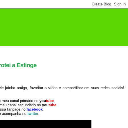
otei a Esfinge
 joínha amigo, favoritar o vídeo e compartilhar em suas redes sociais!
o meu canal primário no
you
tube
.
 meu canal secundário no
you
tube
.
ossa fanpage no
facebook
.
e acompanha no
twitter
.