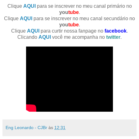
Clique
AQUI
para se inscrever no meu canal primário no
you
tube
.
Clique
AQUI
para se inscrever no meu canal secundário no
you
tube
.
Clique
AQUI
para curtir nossa fanpage no
facebook
.
Clicando
AQUI
você me acompanha no
twitter
.
Eng Leonardo - CJBr
às
12:31