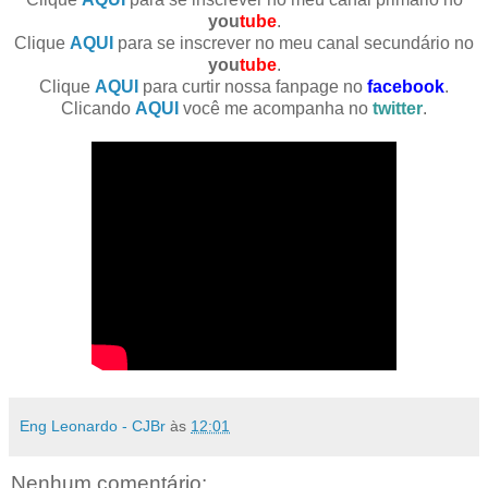
you
tube
.
Clique
AQUI
para se inscrever no meu canal secundário no
you
tube
.
Clique
AQUI
para curtir nossa fanpage no
facebook
.
Clicando
AQUI
você me acompanha no
twitter
.
Eng Leonardo - CJBr
às
12:01
Nenhum comentário: