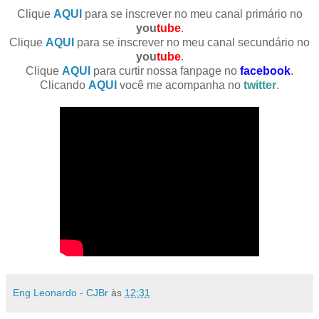
Clique
AQUI
para se inscrever no meu canal primário no
you
tube
.
Clique
AQUI
para se inscrever no meu canal secundário no
you
tube
.
Clique
AQUI
para curtir nossa fanpage no
facebook
.
Clicando
AQUI
você me acompanha no
twitter
.
Eng Leonardo - CJBr
às
12:31