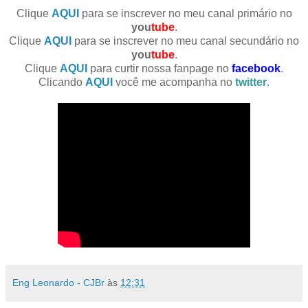
Clique
AQUI
para se inscrever no meu canal primário no
you
tube
.
Clique
AQUI
para se inscrever no meu canal secundário no
you
tube
.
Clique
AQUI
para curtir nossa fanpage no
facebook
.
Clicando
AQUI
você me acompanha no
twitter
.
Eng Leonardo - CJBr
às
12:31