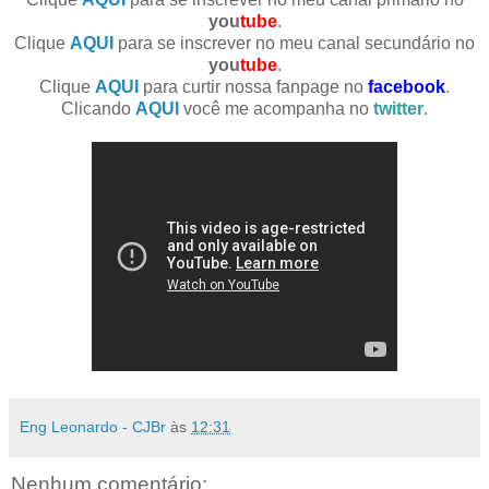
you
tube
.
Clique
AQUI
para se inscrever no meu canal secundário no
you
tube
.
Clique
AQUI
para curtir nossa fanpage no
facebook
.
Clicando
AQUI
você me acompanha no
twitter
.
Eng Leonardo - CJBr
às
12:31
Nenhum comentário: