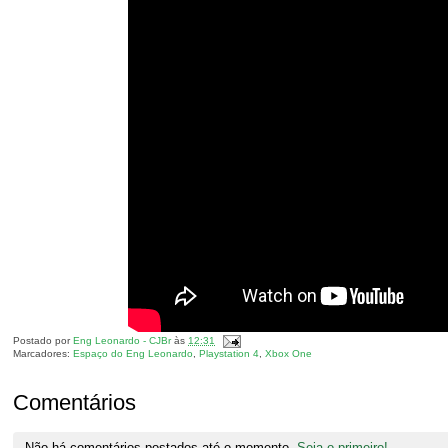
Postado por
Eng Leonardo - CJBr
às
12:31
Marcadores:
Espaço do Eng Leonardo
,
Playstation 4
,
Xbox One
Comentários
Não há comentários postados até o momento.
Seja o primeiro!