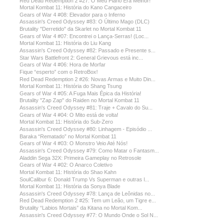
Red Dead Redemption 2 #27: O Meu Plano Era Melhor!
Mortal Kombat 11: História do Kano Cangaceiro
Gears of War 4 #08: Elevador para o Inferno
Assassin's Creed Odyssey #83: O Último Mago (DLC)
Brutality "Derretido" da Skarlet no Mortal Kombat 11
Gears of War 4 #07: Encontrei o Lança-Serras! (Loc...
Mortal Kombat 11: História do Liu Kang
Assassin's Creed Odyssey #82: Passado e Presente s...
Star Wars Battlefront 2: General Grievous está inc...
Gears of War 4 #06: Hora de Morfar
Fique “esperto” com o RetroBox!
Red Dead Redemption 2 #26: Novas Armas e Muito Din...
Mortal Kombat 11: História do Shang Tsung
Gears of War 4 #05: A Fuga Mais Épica da História!
Brutality "Zap Zap" do Raiden no Mortal Kombat 11
Assassin's Creed Odyssey #81: Traje + Cavalo do Su...
Gears of War 4 #04: O Mito está de volta!
Mortal Kombat 11: História do Sub-Zero
Assassin's Creed Odyssey #80: Linhagem - Episódio ...
Baraka “Rematado” no Mortal Kombat 11
Gears of War 4 #03: O Monstro Veio Até Nós!
Assassin's Creed Odyssey #79: Como Matar o Fantasm...
Aladdin Sega 32X: Primeira Gameplay no Retrosole
Gears of War 4 #02: O Anarco Coletivo
Mortal Kombat 11: História do Shao Kahn
SoulCalibur 6: Donald Trump Vs Superman e outras l...
Mortal Kombat 11: História da Sonya Blade
Assassin's Creed Odyssey #78: Lança de Leônidas no...
Red Dead Redemption 2 #25: Tem um Leão, um Tigre e...
Brutality “Labios Mortais” da Kitana no Mortal Kom...
Assassin's Creed Odyssey #77: O Mundo Onde o Sol N...