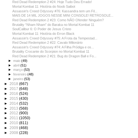
Red Dead Redemption 2 #24: Hoje Tudo Deu Errado!
Mortal Kombat 11: História do Noob Saibot
Assassin's Creed Odyssey #76: Kassandra tem um Fil...
MAIS DE 14 MIL JOGOS NESSE MINI CONSOLE! RETROSOLE...
Red Dead Redemption 2 #23: Como NÃO Ofender Ninguém?
Brutality “Nham Nham” do Baraka no Mortal Kombat 11
SoulCalibur 6: O Poder de Jesus Cristo
Mortal Kombat 11: História do Erron Black
Assassin's Creed Odyssey #75: A Frota da Tempestad...
Red Dead Redemption 2 #22: Cavalo Milionário
Assassin's Creed Odyssey #74: A Filha Pródiga e os...
Brutality Crocante do Scorpion no Mortal Kombat 11
Red Dead Redemption 2 #21: Bug do Dragon Ball e Fo...
►
maio
(49)
►
abril
(51)
►
março
(53)
►
fevereiro
(48)
►
janeiro
(53)
►
2018
(667)
►
2017
(648)
►
2016
(524)
►
2015
(430)
►
2014
(532)
►
2013
(568)
►
2012
(900)
►
2011
(1050)
►
2010
(811)
►
2009
(468)
►
2008
(228)