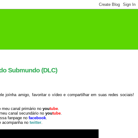
o do Submundo (DLC)
 joínha amigo, favoritar o vídeo e compartilhar em suas redes sociais!
o meu canal primário no
you
tube
.
 meu canal secundário no
you
tube
.
ossa fanpage no
facebook
.
e acompanha no
twitter
.