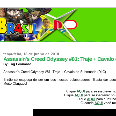
terça-feira, 18 de junho de 2019
Assassin's Creed Odyssey #81: Traje + Caval
By Eng Leonardo
Assassin's Creed Odyssey #81: Traje + Cavalo do Submundo (DLC).
E não se esqueça de ser um dos nossos colaboradores. Basta dar aquele
Muito Obrigado!
Clique
AQUI
para se inscrever n
Clique
AQUI
para se inscrever no
Clique
AQUI
para curtir n
Clicando
AQUI
você m