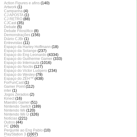
Action Figures e afins
(140)
Artwork
(1)
Campanha
(4)
CJ APOSTA
(1)
CJ RETRO
(88)
CJCast
(35)
Debate
(5)
Debate Filosófico
(8)
Demonstrações
(156)
Diário CJBr
(1)
Entrevistas
(11)
Espaço da Harley Hoffmann
(18)
Espaço da Solange
(237)
Espaço do Eng Leonardo
(4334)
Espaço do Guilherme Gamer
(333)
Espaço do Internauta
(1016)
Espaço do Noctis
(127)
Espaço do Victor Ludgero
(234)
Espaço do Wesley
(79)
Espaço do ZÈH™
(438)
ForFunCast
(1)
Gamer Point
(112)
inter
(1)
Jogos Zerados
(2)
Kinect
(16)
Maestro Gamer
(51)
Nintendo Switch
(189)
Nintendo Wii
(120)
Nintendo Wii U
(326)
Notícias
(221)
Outros
(44)
PC
(260)
Pergunte ao Eng Pablo
(10)
PlayStation 3
(1007)