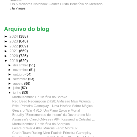
Os 5 Melhores Notebook Gamer Custo-Benefício do Mercado
Há 7 anos
Arquivo do blog
►
2024
(388)
►
2023
(648)
►
2022
(609)
►
2021
(669)
►
2020
(736)
▼
2019
(629)
►
dezembro
(51)
►
novembro
(51)
►
outubro
(54)
►
setembro
(53)
►
agosto
(56)
►
julho
(57)
▼
junho
(53)
Mortal Kombat 11: História do Baraka
Red Dead Redemption 2 #28: A Missão Mais Violenta ...
Effie: Primeira Gameplay - Uma História Sobre Mágica
Gears of War 4 #10: Um Plano Épico e Mortal
Brutality "Excrementos de Inseto" da Devorah no Mo...
Assassin's Creed Odyssey #84: Kassandra Celestial ...
Mortal Kombat 11: História do Scorpion
Gears of War 4 #09: Marcus Fenix Morreu?
Crash Team Racing Nitro-Fueled: Primeira Gameplay