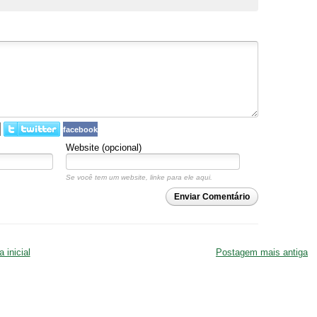
facebook
Website (opcional)
Se você tem um website, linke para ele aqui.
Enviar Comentário
 inicial
Postagem mais antiga