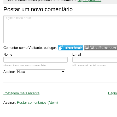
Postar um novo comentário
Comentar como Visitante, ou logar:
Nome
Email
Mostrar junto aos seus comentários.
Não mostrado publicamente.
Assinar
Postagem mais recente
Página
Assinar:
Postar comentários (Atom)