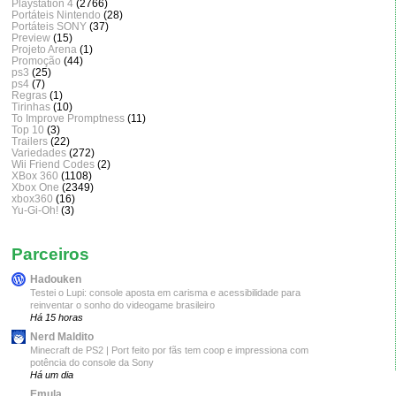
Playstation 4
(2766)
Portáteis Nintendo
(28)
Portáteis SONY
(37)
Preview
(15)
Projeto Arena
(1)
Promoção
(44)
ps3
(25)
ps4
(7)
Regras
(1)
Tirinhas
(10)
To Improve Promptness
(11)
Top 10
(3)
Trailers
(22)
Variedades
(272)
Wii Friend Codes
(2)
XBox 360
(1108)
Xbox One
(2349)
xbox360
(16)
Yu-Gi-Oh!
(3)
Parceiros
Hadouken
Testei o Lupi: console aposta em carisma e acessibilidade para
reinventar o sonho do videogame brasileiro
Há 15 horas
Nerd Maldito
Minecraft de PS2 | Port feito por fãs tem coop e impressiona com
potência do console da Sony
Há um dia
Emula