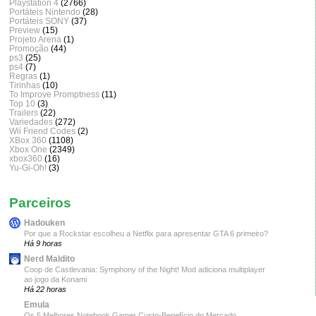
Playstation 4
(2766)
Portáteis Nintendo
(28)
Portáteis SONY
(37)
Preview
(15)
Projeto Arena
(1)
Promoção
(44)
ps3
(25)
ps4
(7)
Regras
(1)
Tirinhas
(10)
To Improve Promptness
(11)
Top 10
(3)
Trailers
(22)
Variedades
(272)
Wii Friend Codes
(2)
XBox 360
(1108)
Xbox One
(2349)
xbox360
(16)
Yu-Gi-Oh!
(3)
Parceiros
Hadouken
Por que a Rockstar escolheu a Netflix para apresentar GTA 6 primeiro?
Há 9 horas
Nerd Maldito
Coop de Castlevania: Symphony of the Night! Mod adiciona multiplayer
ao jogo da Konami
Há 22 horas
Emula
Os 5 Melhores Notebook Gamer Custo-Benefício do Mercado