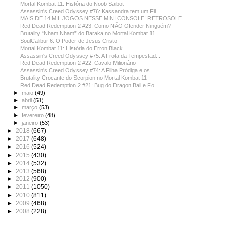
Mortal Kombat 11: História do Noob Saibot
Assassin's Creed Odyssey #76: Kassandra tem um Fil...
MAIS DE 14 MIL JOGOS NESSE MINI CONSOLE! RETROSOLE...
Red Dead Redemption 2 #23: Como NÃO Ofender Ninguém?
Brutality “Nham Nham” do Baraka no Mortal Kombat 11
SoulCalibur 6: O Poder de Jesus Cristo
Mortal Kombat 11: História do Erron Black
Assassin's Creed Odyssey #75: A Frota da Tempestad...
Red Dead Redemption 2 #22: Cavalo Milionário
Assassin's Creed Odyssey #74: A Filha Pródiga e os...
Brutality Crocante do Scorpion no Mortal Kombat 11
Red Dead Redemption 2 #21: Bug do Dragon Ball e Fo...
►
maio
(49)
►
abril
(51)
►
março
(53)
►
fevereiro
(48)
►
janeiro
(53)
►
2018
(667)
►
2017
(648)
►
2016
(524)
►
2015
(430)
►
2014
(532)
►
2013
(568)
►
2012
(900)
►
2011
(1050)
►
2010
(811)
►
2009
(468)
►
2008
(228)