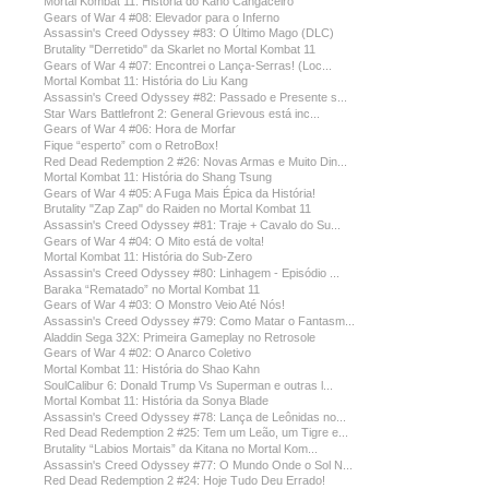
Mortal Kombat 11: História do Kano Cangaceiro
Gears of War 4 #08: Elevador para o Inferno
Assassin's Creed Odyssey #83: O Último Mago (DLC)
Brutality "Derretido" da Skarlet no Mortal Kombat 11
Gears of War 4 #07: Encontrei o Lança-Serras! (Loc...
Mortal Kombat 11: História do Liu Kang
Assassin's Creed Odyssey #82: Passado e Presente s...
Star Wars Battlefront 2: General Grievous está inc...
Gears of War 4 #06: Hora de Morfar
Fique “esperto” com o RetroBox!
Red Dead Redemption 2 #26: Novas Armas e Muito Din...
Mortal Kombat 11: História do Shang Tsung
Gears of War 4 #05: A Fuga Mais Épica da História!
Brutality "Zap Zap" do Raiden no Mortal Kombat 11
Assassin's Creed Odyssey #81: Traje + Cavalo do Su...
Gears of War 4 #04: O Mito está de volta!
Mortal Kombat 11: História do Sub-Zero
Assassin's Creed Odyssey #80: Linhagem - Episódio ...
Baraka “Rematado” no Mortal Kombat 11
Gears of War 4 #03: O Monstro Veio Até Nós!
Assassin's Creed Odyssey #79: Como Matar o Fantasm...
Aladdin Sega 32X: Primeira Gameplay no Retrosole
Gears of War 4 #02: O Anarco Coletivo
Mortal Kombat 11: História do Shao Kahn
SoulCalibur 6: Donald Trump Vs Superman e outras l...
Mortal Kombat 11: História da Sonya Blade
Assassin's Creed Odyssey #78: Lança de Leônidas no...
Red Dead Redemption 2 #25: Tem um Leão, um Tigre e...
Brutality “Labios Mortais” da Kitana no Mortal Kom...
Assassin's Creed Odyssey #77: O Mundo Onde o Sol N...
Red Dead Redemption 2 #24: Hoje Tudo Deu Errado!