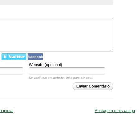
facebook
Website (opcional)
Se você tem um website, linke para ele aqui.
Enviar Comentário
 inicial
Postagem mais antiga