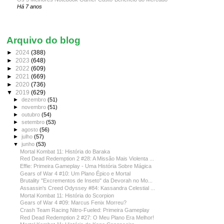
Há 7 anos
Arquivo do blog
►
2024
(388)
►
2023
(648)
►
2022
(609)
►
2021
(669)
►
2020
(736)
▼
2019
(629)
►
dezembro
(51)
►
novembro
(51)
►
outubro
(54)
►
setembro
(53)
►
agosto
(56)
►
julho
(57)
▼
junho
(53)
Mortal Kombat 11: História do Baraka
Red Dead Redemption 2 #28: A Missão Mais Violenta ...
Effie: Primeira Gameplay - Uma História Sobre Mágica
Gears of War 4 #10: Um Plano Épico e Mortal
Brutality "Excrementos de Inseto" da Devorah no Mo...
Assassin's Creed Odyssey #84: Kassandra Celestial ...
Mortal Kombat 11: História do Scorpion
Gears of War 4 #09: Marcus Fenix Morreu?
Crash Team Racing Nitro-Fueled: Primeira Gameplay
Red Dead Redemption 2 #27: O Meu Plano Era Melhor!