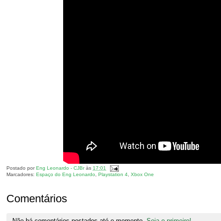
Postado por
Eng Leonardo - CJBr
às
17:01
Marcadores:
Espaço do Eng Leonardo
,
Playstation 4
,
Xbox One
Comentários
Não há comentários postados até o momento.
Seja o primeiro!