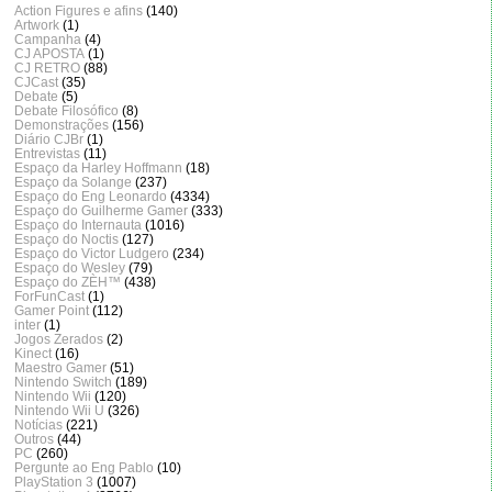
Action Figures e afins
(140)
Artwork
(1)
Campanha
(4)
CJ APOSTA
(1)
CJ RETRO
(88)
CJCast
(35)
Debate
(5)
Debate Filosófico
(8)
Demonstrações
(156)
Diário CJBr
(1)
Entrevistas
(11)
Espaço da Harley Hoffmann
(18)
Espaço da Solange
(237)
Espaço do Eng Leonardo
(4334)
Espaço do Guilherme Gamer
(333)
Espaço do Internauta
(1016)
Espaço do Noctis
(127)
Espaço do Victor Ludgero
(234)
Espaço do Wesley
(79)
Espaço do ZÈH™
(438)
ForFunCast
(1)
Gamer Point
(112)
inter
(1)
Jogos Zerados
(2)
Kinect
(16)
Maestro Gamer
(51)
Nintendo Switch
(189)
Nintendo Wii
(120)
Nintendo Wii U
(326)
Notícias
(221)
Outros
(44)
PC
(260)
Pergunte ao Eng Pablo
(10)
PlayStation 3
(1007)