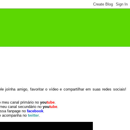
 joínha amigo, favoritar o vídeo e compartilhar em suas redes sociais!
o meu canal primário no
you
tube
.
 meu canal secundário no
you
tube
.
ossa fanpage no
facebook
.
e acompanha no
twitter
.