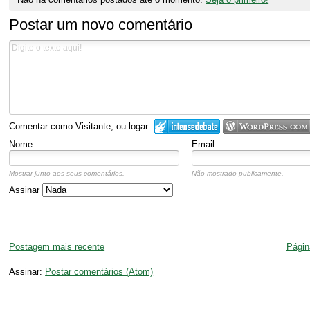
Postar um novo comentário
Comentar como Visitante, ou logar:
Nome
Email
Mostrar junto aos seus comentários.
Não mostrado publicamente.
Assinar
Postagem mais recente
Página
Assinar:
Postar comentários (Atom)