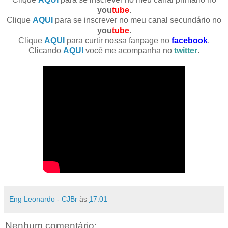
you
tube
.
Clique
AQUI
para se inscrever no meu canal secundário no
you
tube
.
Clique
AQUI
para curtir nossa fanpage no
facebook
.
Clicando
AQUI
você me acompanha no
twitter
.
Eng Leonardo - CJBr
às
17:01
Nenhum comentário: