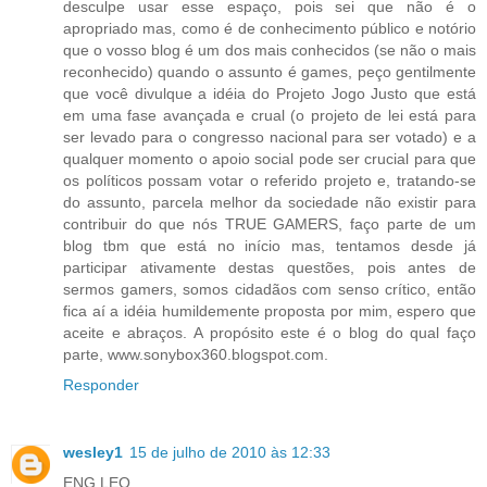
desculpe usar esse espaço, pois sei que não é o
apropriado mas, como é de conhecimento público e notório
que o vosso blog é um dos mais conhecidos (se não o mais
reconhecido) quando o assunto é games, peço gentilmente
que você divulque a idéia do Projeto Jogo Justo que está
em uma fase avançada e crual (o projeto de lei está para
ser levado para o congresso nacional para ser votado) e a
qualquer momento o apoio social pode ser crucial para que
os políticos possam votar o referido projeto e, tratando-se
do assunto, parcela melhor da sociedade não existir para
contribuir do que nós TRUE GAMERS, faço parte de um
blog tbm que está no início mas, tentamos desde já
participar ativamente destas questões, pois antes de
sermos gamers, somos cidadãos com senso crítico, então
fica aí a idéia humildemente proposta por mim, espero que
aceite e abraços. A propósito este é o blog do qual faço
parte, www.sonybox360.blogspot.com.
Responder
wesley1
15 de julho de 2010 às 12:33
ENG LEO