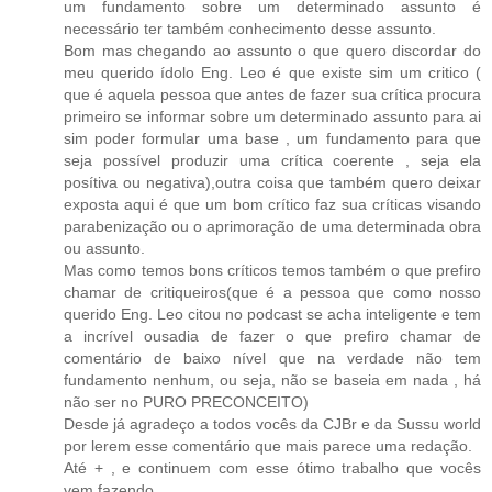
um fundamento sobre um determinado assunto é
necessário ter também conhecimento desse assunto.
Bom mas chegando ao assunto o que quero discordar do
meu querido ídolo Eng. Leo é que existe sim um critico (
que é aquela pessoa que antes de fazer sua crítica procura
primeiro se informar sobre um determinado assunto para ai
sim poder formular uma base , um fundamento para que
seja possível produzir uma crítica coerente , seja ela
posítiva ou negativa),outra coisa que também quero deixar
exposta aqui é que um bom crítico faz sua críticas visando
parabenização ou o aprimoração de uma determinada obra
ou assunto.
Mas como temos bons críticos temos também o que prefiro
chamar de critiqueiros(que é a pessoa que como nosso
querido Eng. Leo citou no podcast se acha inteligente e tem
a incrível ousadia de fazer o que prefiro chamar de
comentário de baixo nível que na verdade não tem
fundamento nenhum, ou seja, não se baseia em nada , há
não ser no PURO PRECONCEITO)
Desde já agradeço a todos vocês da CJBr e da Sussu world
por lerem esse comentário que mais parece uma redação.
Até + , e continuem com esse ótimo trabalho que vocês
vem fazendo