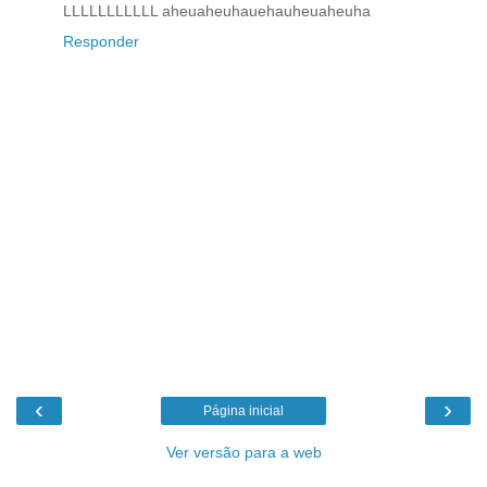
LLLLLLLLLLL aheuaheuhauehauheuaheuha
Responder
‹
›
Página inicial
Ver versão para a web