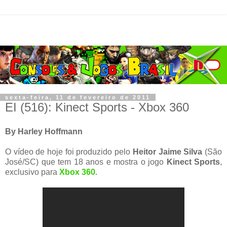
sexta-feira, 11 de fevereiro de 2011
EI (516): Kinect Sports - Xbox 360
By Harley Hoffmann
O vídeo de hoje foi produzido pelo
Heitor Jaime Silva
(São
José/SC) que tem 18 anos e mostra o jogo
Kinect Sports
,
exclusivo para
Xbox 360
.