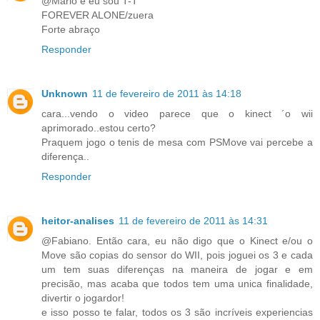
@Mario é eu sou T-T
FOREVER ALONE/zuera
Forte abraço
Responder
Unknown
11 de fevereiro de 2011 às 14:18
cara...vendo o video parece que o kinect ´o wii
aprimorado..estou certo?
Praquem jogo o tenis de mesa com PSMove vai percebe a
diferença..
Responder
heitor-analises
11 de fevereiro de 2011 às 14:31
@Fabiano. Então cara, eu não digo que o Kinect e/ou o
Move são copias do sensor do WII, pois joguei os 3 e cada
um tem suas diferenças na maneira de jogar e em
precisão, mas acaba que todos tem uma unica finalidade,
divertir o jogardor!
e isso posso te falar, todos os 3 são incríveis experiencias