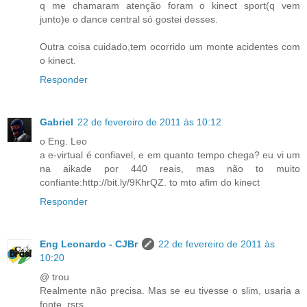
q me chamaram atenção foram o kinect sport(q vem
junto)e o dance central só gostei desses.
Outra coisa cuidado,tem ocorrido um monte acidentes com
o kinect.
Responder
Gabriel
22 de fevereiro de 2011 às 10:12
o Eng. Leo
a e-virtual é confiavel, e em quanto tempo chega? eu vi um
na aikade por 440 reais, mas não to muito
confiante:http://bit.ly/9KhrQZ. to mto afim do kinect
Responder
Eng Leonardo - CJBr
22 de fevereiro de 2011 às
10:20
@ trou
Realmente não precisa. Mas se eu tivesse o slim, usaria a
fonte. rsrs