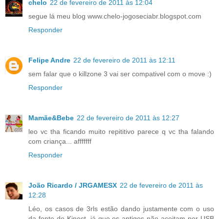
chelo
22 de fevereiro de 2011 às 12:04
segue lá meu blog www.chelo-jogoseciabr.blogspot.com
Responder
Felipe Andre
22 de fevereiro de 2011 às 12:11
sem falar que o killzone 3 vai ser compativel com o move :)
Responder
Mamãe&Bebe
22 de fevereiro de 2011 às 12:27
leo vc tha ficando muito repititivo parece q vc tha falando
com criança... afffffff
Responder
João Ricardo / JRGAMESX
22 de fevereiro de 2011 às
12:28
Léo, os casos de 3rls estão dando justamente com o uso
da fonte do Kinect, já que os antigos não aceitam por USB