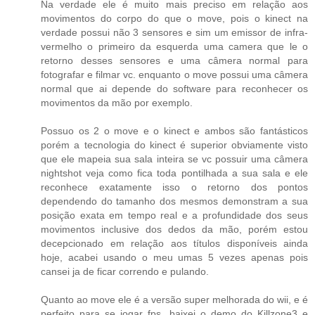
Na verdade ele é muito mais preciso em relação aos
movimentos do corpo do que o move, pois o kinect na
verdade possui não 3 sensores e sim um emissor de infra-
vermelho o primeiro da esquerda uma camera que le o
retorno desses sensores e uma câmera normal para
fotografar e filmar vc. enquanto o move possui uma câmera
normal que ai depende do software para reconhecer os
movimentos da mão por exemplo.
Possuo os 2 o move e o kinect e ambos são fantásticos
porém a tecnologia do kinect é superior obviamente visto
que ele mapeia sua sala inteira se vc possuir uma câmera
nightshot veja como fica toda pontilhada a sua sala e ele
reconhece exatamente isso o retorno dos pontos
dependendo do tamanho dos mesmos demonstram a sua
posição exata em tempo real e a profundidade dos seus
movimentos inclusive dos dedos da mão, porém estou
decepcionado em relação aos títulos disponíveis ainda
hoje, acabei usando o meu umas 5 vezes apenas pois
cansei ja de ficar correndo e pulando.
Quanto ao move ele é a versão super melhorada do wii, e é
perfeito para se jogar fps, baixei o demo do Killzone3 e