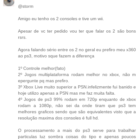
@storm
Amigo eu tenho os 2 consoles e tive um wii.
Apesar de vc ter pedido vou ter que falar os 2 são bons
rsrs.
Agora falando sério entre os 2 no geral eu prefiro meu x360
ao ps3, motivo sque fazem a diferença
1º Controle melhor(fato)
2º Jogos multiplataforma rodam melhor no xbox, não m
epergunte pq mas prefiro.
3º Xbox Live muito superior a PSN.infelizmente fui banido e
hoje utilizo apenas a PSN mas me faz muita falta.
4º Jogos de ps3 99% rodam em 720p enquanto de xbox
rodam a 1080p, não sei da onde tiram que ps3 tem
melhores graficos sendo que são equivalentes visto que a
resolução maxima dos consoles é full hd.
O processamento a mais do ps3 serve para trabalhar
particulas luz sombra coisas do tipo e apenas poucos