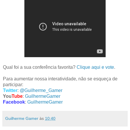
Qual foi a sua conferência favorita?
Clique aqui e vote
.
Para aumentar nossa interatividade, não se esqueça de
participar:
Twitter
:
@Guilherme_Gamer
You
Tube
:
GuilhermeGamer
Facebook
:
GuilhermeGamer
Guilherme Gamer
às
10:40