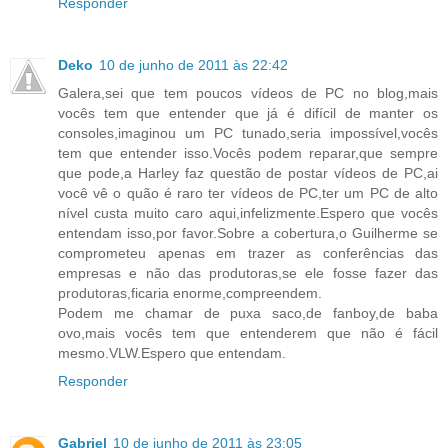
Responder
Deko
10 de junho de 2011 às 22:42
Galera,sei que tem poucos vídeos de PC no blog,mais
vocês tem que entender que já é difícil de manter os
consoles,imaginou um PC tunado,seria impossível,vocês
tem que entender isso.Vocês podem reparar,que sempre
que pode,a Harley faz questão de postar vídeos de PC,ai
você vê o quão é raro ter vídeos de PC,ter um PC de alto
nível custa muito caro aqui,infelizmente.Espero que vocês
entendam isso,por favor.Sobre a cobertura,o Guilherme se
comprometeu apenas em trazer as conferências das
empresas e não das produtoras,se ele fosse fazer das
produtoras,ficaria enorme,compreendem.
Podem me chamar de puxa saco,de fanboy,de baba
ovo,mais vocês tem que entenderem que não é fácil
mesmo.VLW.Espero que entendam.
Responder
Gabriel
10 de junho de 2011 às 23:05