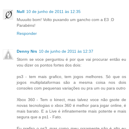
Null
10 de junho de 2011 às 12:35
Muuuito bom! Volto puxando um gancho com a E3 :D
Parabéns!
Responder
Denny Nrs
10 de junho de 2011 às 12:37
Storm se voce perguntou é por que vai procurar então eu
vou dizer os pontos fortes dos dois:
ps3 - tem mais grafico, tem jogos melhores. Só que os
jogos multiplataformas são a mesma coisa nos dois
consoles com pequenas variações ou pra um ou para outro
Xbox 360 - Tem o kinect, mas talvez voce não gsote de
novas tecnologias o xbox 360 é melhor para jogar online, é
mais barato. E a Live é infinatemente mais potente e mais
segura que a ps1 - Fato.
Eu prefiro o ps3, mas como meu orsamente não é alto eu