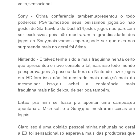
volta,sensacional.
Sony - Ótima conferência também,apresentou o todo
poderoso PSVita,mostrou seus belíssimos jogos.Só não
gostei do Starhawk e do Dust 514,estes jogos não parecem
ser exclusivos pois não mostraram a grandiosidade dos
jogos da Sony,mais vamos esperar,pode ser que eles nos
surpreenda,mais no geral foi ótima.
Nintendo - É talvez tenha sido a mais fraquinha neh,tá certo
que apresentou o novo console e tal,mais isso todo mundo
já esperava,pois já passou da hora da Nintendo fazer jogos
em HD,fora isso não foi mostrado mais nada,só mais do
mesmo,por isso,eu achei a conferência mais
fraquinha,mais não deixou de ser boa também.
Então pra mim se fosse pra apontar uma campeã,eu
apontaria a Microsoft e a Sony,que mostraram coisas em
legais.
Claro,isso é uma opinião pessoal minha neh,mais no geral
a E3 foi sensacional,só esperava mais das produtoras,que