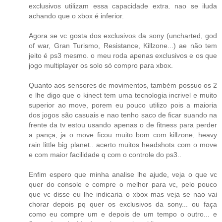
exclusivos utilizam essa capacidade extra. nao se iluda
achando que o xbox é inferior.
Agora se vc gosta dos exclusivos da sony (uncharted, god
of war, Gran Turismo, Resistance, Killzone...) ae não tem
jeito é ps3 mesmo. o meu roda apenas exclusivos e os que
jogo multiplayer os solo só compro para xbox.
Quanto aos sensores de movimentos, também possuo os 2
e lhe digo que o kinect tem uma tecnologia incrivel e muito
superior ao move, porem eu pouco utilizo pois a maioria
dos jogos são casuais e nao tenho saco de ficar suando na
frente da tv estou usando apenas o de fitness para perder
a pança, ja o move ficou muito bom com killzone, heavy
rain little big planet.. acerto muitos headshots com o move
e com maior facilidade q com o controle do ps3..
Enfim espero que minha analise lhe ajude, veja o que vc
quer do console e compre o melhor para vc, pelo pouco
que vc disse eu lhe indicaria o xbox mas veja se nao vai
chorar depois pq quer os exclusivos da sony... ou faça
como eu compre um e depois de um tempo o outro... e