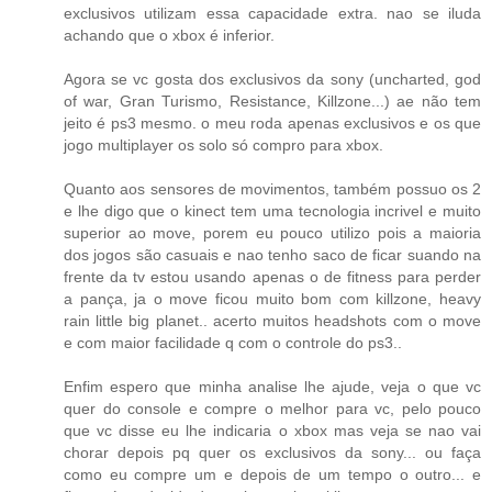
exclusivos utilizam essa capacidade extra. nao se iluda
achando que o xbox é inferior.
Agora se vc gosta dos exclusivos da sony (uncharted, god
of war, Gran Turismo, Resistance, Killzone...) ae não tem
jeito é ps3 mesmo. o meu roda apenas exclusivos e os que
jogo multiplayer os solo só compro para xbox.
Quanto aos sensores de movimentos, também possuo os 2
e lhe digo que o kinect tem uma tecnologia incrivel e muito
superior ao move, porem eu pouco utilizo pois a maioria
dos jogos são casuais e nao tenho saco de ficar suando na
frente da tv estou usando apenas o de fitness para perder
a pança, ja o move ficou muito bom com killzone, heavy
rain little big planet.. acerto muitos headshots com o move
e com maior facilidade q com o controle do ps3..
Enfim espero que minha analise lhe ajude, veja o que vc
quer do console e compre o melhor para vc, pelo pouco
que vc disse eu lhe indicaria o xbox mas veja se nao vai
chorar depois pq quer os exclusivos da sony... ou faça
como eu compre um e depois de um tempo o outro... e