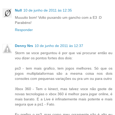
Null
10 de junho de 2011 às 12:35
Muuuito bom! Volto puxando um gancho com a E3 :D
Parabéns!
Responder
Denny Nrs
10 de junho de 2011 às 12:37
Storm se voce perguntou é por que vai procurar então eu
vou dizer os pontos fortes dos dois:
ps3 - tem mais grafico, tem jogos melhores. Só que os
jogos multiplataformas são a mesma coisa nos dois
consoles com pequenas variações ou pra um ou para outro
Xbox 360 - Tem o kinect, mas talvez voce não gsote de
novas tecnologias o xbox 360 é melhor para jogar online, é
mais barato. E a Live é infinatemente mais potente e mais
segura que a ps1 - Fato.
Eu prefiro o ps3, mas como meu orsamente não é alto eu