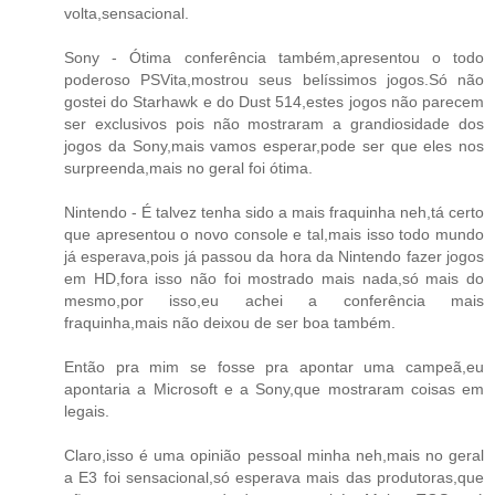
volta,sensacional.
Sony - Ótima conferência também,apresentou o todo
poderoso PSVita,mostrou seus belíssimos jogos.Só não
gostei do Starhawk e do Dust 514,estes jogos não parecem
ser exclusivos pois não mostraram a grandiosidade dos
jogos da Sony,mais vamos esperar,pode ser que eles nos
surpreenda,mais no geral foi ótima.
Nintendo - É talvez tenha sido a mais fraquinha neh,tá certo
que apresentou o novo console e tal,mais isso todo mundo
já esperava,pois já passou da hora da Nintendo fazer jogos
em HD,fora isso não foi mostrado mais nada,só mais do
mesmo,por isso,eu achei a conferência mais
fraquinha,mais não deixou de ser boa também.
Então pra mim se fosse pra apontar uma campeã,eu
apontaria a Microsoft e a Sony,que mostraram coisas em
legais.
Claro,isso é uma opinião pessoal minha neh,mais no geral
a E3 foi sensacional,só esperava mais das produtoras,que