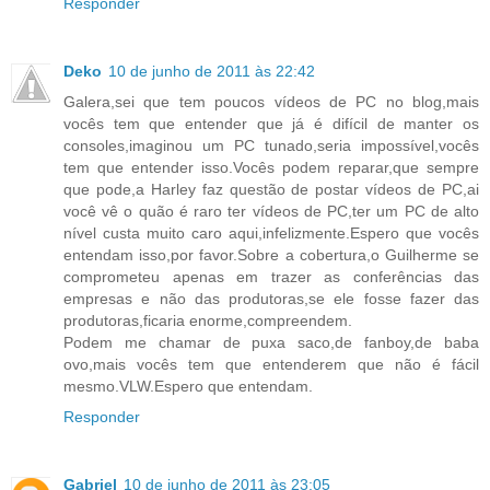
Responder
Deko
10 de junho de 2011 às 22:42
Galera,sei que tem poucos vídeos de PC no blog,mais
vocês tem que entender que já é difícil de manter os
consoles,imaginou um PC tunado,seria impossível,vocês
tem que entender isso.Vocês podem reparar,que sempre
que pode,a Harley faz questão de postar vídeos de PC,ai
você vê o quão é raro ter vídeos de PC,ter um PC de alto
nível custa muito caro aqui,infelizmente.Espero que vocês
entendam isso,por favor.Sobre a cobertura,o Guilherme se
comprometeu apenas em trazer as conferências das
empresas e não das produtoras,se ele fosse fazer das
produtoras,ficaria enorme,compreendem.
Podem me chamar de puxa saco,de fanboy,de baba
ovo,mais vocês tem que entenderem que não é fácil
mesmo.VLW.Espero que entendam.
Responder
Gabriel
10 de junho de 2011 às 23:05