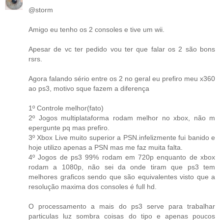
@storm
Amigo eu tenho os 2 consoles e tive um wii.
Apesar de vc ter pedido vou ter que falar os 2 são bons
rsrs.
Agora falando sério entre os 2 no geral eu prefiro meu x360
ao ps3, motivo sque fazem a diferença
1º Controle melhor(fato)
2º Jogos multiplataforma rodam melhor no xbox, não m
epergunte pq mas prefiro.
3º Xbox Live muito superior a PSN.infelizmente fui banido e
hoje utilizo apenas a PSN mas me faz muita falta.
4º Jogos de ps3 99% rodam em 720p enquanto de xbox
rodam a 1080p, não sei da onde tiram que ps3 tem
melhores graficos sendo que são equivalentes visto que a
resolução maxima dos consoles é full hd.
O processamento a mais do ps3 serve para trabalhar
particulas luz sombra coisas do tipo e apenas poucos