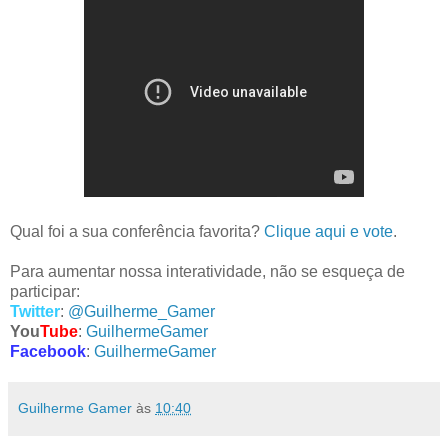
Qual foi a sua conferência favorita?
Clique aqui e vote
.
Para aumentar nossa interatividade, não se esqueça de
participar:
Twitter
:
@Guilherme_Gamer
You
Tube
:
GuilhermeGamer
Facebook
:
GuilhermeGamer
Guilherme Gamer
às
10:40