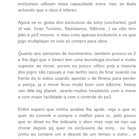
exclusivos utilizam essa capacidade extra. nao se iluda
achando que o xbox é inferior.
Agora se vc gosta dos exclusivos da sony (uncharted, god
of war, Gran Turismo, Resistance, Killzone...) ae não tem
jeito é ps3 mesmo. o meu roda apenas exclusivos e os que
jogo multiplayer os solo só compro para xbox.
Quanto aos sensores de movimentos, também possuo os 2
e lhe digo que o kinect tem uma tecnologia incrivel e muito
superior ao move, porem eu pouco utilizo pois a maioria
dos jogos são casuais e nao tenho saco de ficar suando na
frente da tv estou usando apenas o de fitness para perder
a pança, ja o move ficou muito bom com killzone, heavy
rain little big planet.. acerto muitos headshots com o move
e com maior facilidade q com o controle do ps3..
Enfim espero que minha analise lhe ajude, veja o que vc
quer do console e compre o melhor para vc, pelo pouco
que vc disse eu lhe indicaria o xbox mas veja se nao vai
chorar depois pq quer os exclusivos da sony... ou faça
como eu compre um e depois de um tempo o outro... e