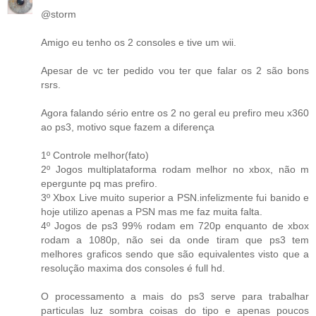
@storm
Amigo eu tenho os 2 consoles e tive um wii.
Apesar de vc ter pedido vou ter que falar os 2 são bons
rsrs.
Agora falando sério entre os 2 no geral eu prefiro meu x360
ao ps3, motivo sque fazem a diferença
1º Controle melhor(fato)
2º Jogos multiplataforma rodam melhor no xbox, não m
epergunte pq mas prefiro.
3º Xbox Live muito superior a PSN.infelizmente fui banido e
hoje utilizo apenas a PSN mas me faz muita falta.
4º Jogos de ps3 99% rodam em 720p enquanto de xbox
rodam a 1080p, não sei da onde tiram que ps3 tem
melhores graficos sendo que são equivalentes visto que a
resolução maxima dos consoles é full hd.
O processamento a mais do ps3 serve para trabalhar
particulas luz sombra coisas do tipo e apenas poucos