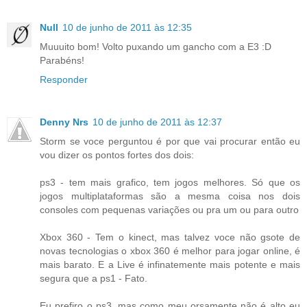
Null
10 de junho de 2011 às 12:35
Muuuito bom! Volto puxando um gancho com a E3 :D
Parabéns!
Responder
Denny Nrs
10 de junho de 2011 às 12:37
Storm se voce perguntou é por que vai procurar então eu
vou dizer os pontos fortes dos dois:
ps3 - tem mais grafico, tem jogos melhores. Só que os
jogos multiplataformas são a mesma coisa nos dois
consoles com pequenas variações ou pra um ou para outro
Xbox 360 - Tem o kinect, mas talvez voce não gsote de
novas tecnologias o xbox 360 é melhor para jogar online, é
mais barato. E a Live é infinatemente mais potente e mais
segura que a ps1 - Fato.
Eu prefiro o ps3, mas como meu orsamente não é alto eu