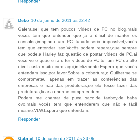
Responder
Deko
10 de junho de 2011 às 22:42
Galera,sei que tem poucos vídeos de PC no blog,mais
vocês tem que entender que já é difícil de manter os
consoles,imaginou um PC tunado,seria impossível,vocês
tem que entender isso.Vocês podem reparar,que sempre
que pode,a Harley faz questão de postar vídeos de PC,ai
você vê o quão é raro ter vídeos de PC,ter um PC de alto
nível custa muito caro aqui,infelizmente.Espero que vocês
entendam isso,por favor.Sobre a cobertura,o Guilherme se
comprometeu apenas em trazer as conferências das
empresas e não das produtoras,se ele fosse fazer das
produtoras,ficaria enorme,compreendem.
Podem me chamar de puxa saco,de fanboy,de baba
ovo,mais vocês tem que entenderem que não é fácil
mesmo.VLW.Espero que entendam.
Responder
Gabriel
10 de junho de 2011 às 23:05