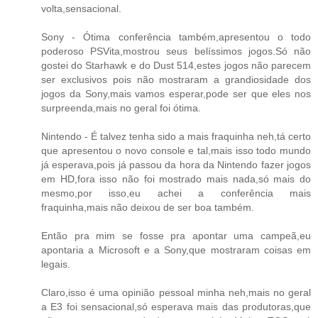
volta,sensacional.
Sony - Ótima conferência também,apresentou o todo
poderoso PSVita,mostrou seus belíssimos jogos.Só não
gostei do Starhawk e do Dust 514,estes jogos não parecem
ser exclusivos pois não mostraram a grandiosidade dos
jogos da Sony,mais vamos esperar,pode ser que eles nos
surpreenda,mais no geral foi ótima.
Nintendo - É talvez tenha sido a mais fraquinha neh,tá certo
que apresentou o novo console e tal,mais isso todo mundo
já esperava,pois já passou da hora da Nintendo fazer jogos
em HD,fora isso não foi mostrado mais nada,só mais do
mesmo,por isso,eu achei a conferência mais
fraquinha,mais não deixou de ser boa também.
Então pra mim se fosse pra apontar uma campeã,eu
apontaria a Microsoft e a Sony,que mostraram coisas em
legais.
Claro,isso é uma opinião pessoal minha neh,mais no geral
a E3 foi sensacional,só esperava mais das produtoras,que