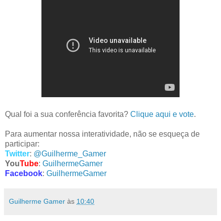
Qual foi a sua conferência favorita?
Clique aqui e vote
.
Para aumentar nossa interatividade, não se esqueça de
participar:
Twitter
:
@Guilherme_Gamer
You
Tube
:
GuilhermeGamer
Facebook
:
GuilhermeGamer
Guilherme Gamer
às
10:40