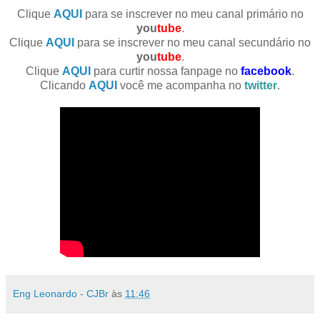
Clique
AQUI
para se inscrever no meu canal primário no
you
tube
.
Clique
AQUI
para se inscrever no meu canal secundário no
you
tube
.
Clique
AQUI
para curtir nossa fanpage no
facebook
.
Clicando
AQUI
você me acompanha no
twitter
.
Eng Leonardo - CJBr
às
11:46