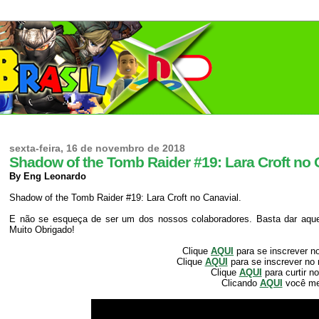
sexta-feira, 16 de novembro de 2018
Shadow of the Tomb Raider #19: Lara Croft no 
By Eng Leonardo
Shadow of the Tomb Raider #19: Lara Croft no Canavial.
E não se esqueça de ser um dos nossos colaboradores. Basta dar aquele
Muito Obrigado!
Clique
AQUI
para se inscrever n
Clique
AQUI
para se inscrever no
Clique
AQUI
para curtir n
Clicando
AQUI
você m