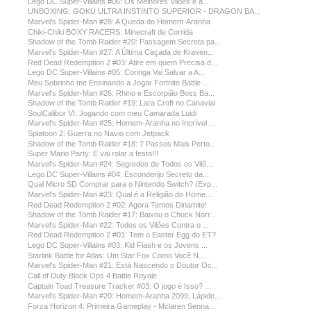
Lego DC Super-Villains #06: Os Melhores Vilões e a...
UNBOXING: GOKU ULTRA INSTINTO SUPERIOR - DRAGON BA...
Marvel's Spider-Man #28: A Queda do Homem-Aranha
Chiki-Chiki BOXY RACERS: Minecraft de Corrida
Shadow of the Tomb Raider #20: Passagem Secreta pa...
Marvel's Spider-Man #27: A Última Caçada de Kraven...
Red Dead Redemption 2 #03: Atire em quem Precisa d...
Lego DC Super-Villains #05: Coringa Vai Salvar a A...
Meu Sobrinho me Ensinando a Jogar Fortnite Battle ...
Marvel's Spider-Man #26: Rhino e Escorpião Boss Ba...
Shadow of the Tomb Raider #19: Lara Croft no Canavial
SoulCalibur VI: Jogando com meu Camarada Luidi
Marvel's Spider-Man #25: Homem-Aranha no Incrível ...
Splatoon 2: Guerra no Navio com Jetpack
Shadow of the Tomb Raider #18: 7 Passos Mais Perto...
Super Mario Party: E vai rolar a festa!!!
Marvel's Spider-Man #24: Segredos de Todos os Vilõ...
Lego DC Super-Villains #04: Esconderijo Secreto da...
Qual Micro SD Comprar para o Nintendo Switch? (Exp...
Marvel's Spider-Man #23: Qual é a Religião do Home...
Red Dead Redemption 2 #02: Agora Temos Dinamite!
Shadow of the Tomb Raider #17: Baixou o Chuck Norr...
Marvel's Spider-Man #22: Todos os Vilões Contra o ...
Red Dead Redemption 2 #01: Tem o Easter Egg do ET?
Lego DC Super-Villains #03: Kid Flash e os Jovens ...
Starlink Battle for Atlas: Um Star Fox Como Você N...
Marvel's Spider-Man #21: Está Nascendo o Doutor Oc...
Call of Duty Black Ops 4 Battle Royale
Captain Toad Treasure Tracker #03: O jogo é Isso? ...
Marvel's Spider-Man #20: Homem-Aranha 2099, Lápide...
Forza Horizon 4: Primeira Gameplay - Mclaren Senna...