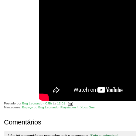
Postado por
Eng Leonardo - CJBr
às
12:01
Marcadores:
Espaço do Eng Leonardo
,
Playstation 4
,
Xbox One
Comentários
Não há comentários postados até o momento.
Seja o primeiro!