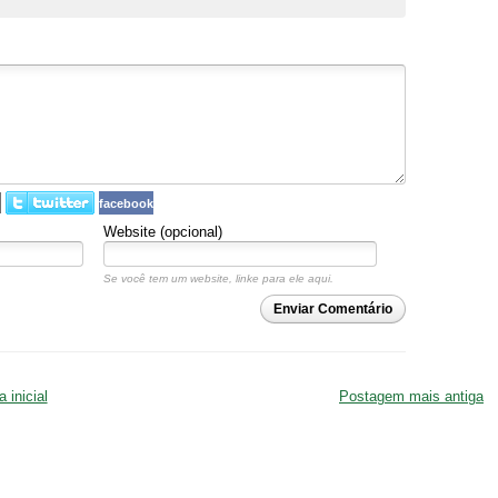
facebook
Website (opcional)
Se você tem um website, linke para ele aqui.
Enviar Comentário
 inicial
Postagem mais antiga