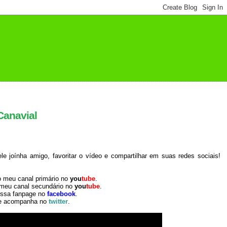
Canavial
 joínha amigo, favoritar o vídeo e compartilhar em suas redes sociais!
o meu canal primário no
you
tube
.
 meu canal secundário no
you
tube
.
ossa fanpage no
facebook
.
e acompanha no
twitter
.