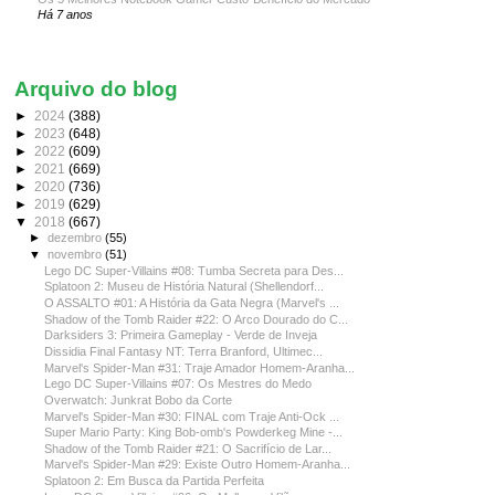
Há 7 anos
Arquivo do blog
►
2024
(388)
►
2023
(648)
►
2022
(609)
►
2021
(669)
►
2020
(736)
►
2019
(629)
▼
2018
(667)
►
dezembro
(55)
▼
novembro
(51)
Lego DC Super-Villains #08: Tumba Secreta para Des...
Splatoon 2: Museu de História Natural (Shellendorf...
O ASSALTO #01: A História da Gata Negra (Marvel's ...
Shadow of the Tomb Raider #22: O Arco Dourado do C...
Darksiders 3: Primeira Gameplay - Verde de Inveja
Dissidia Final Fantasy NT: Terra Branford, Ultimec...
Marvel's Spider-Man #31: Traje Amador Homem-Aranha...
Lego DC Super-Villains #07: Os Mestres do Medo
Overwatch: Junkrat Bobo da Corte
Marvel's Spider-Man #30: FINAL com Traje Anti-Ock ...
Super Mario Party: King Bob-omb's Powderkeg Mine -...
Shadow of the Tomb Raider #21: O Sacrifício de Lar...
Marvel's Spider-Man #29: Existe Outro Homem-Aranha...
Splatoon 2: Em Busca da Partida Perfeita