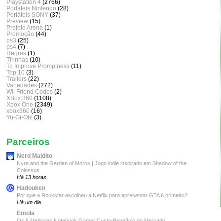
Playstation 4
(2766)
Portáteis Nintendo
(28)
Portáteis SONY
(37)
Preview
(15)
Projeto Arena
(1)
Promoção
(44)
ps3
(25)
ps4
(7)
Regras
(1)
Tirinhas
(10)
To Improve Promptness
(11)
Top 10
(3)
Trailers
(22)
Variedades
(272)
Wii Friend Codes
(2)
XBox 360
(1108)
Xbox One
(2349)
xbox360
(16)
Yu-Gi-Oh!
(3)
Parceiros
Nerd Maldito
Nyra and the Garden of Moros | Jogo indie inspirado em Shadow of the
Colossus
Há 13 horas
Hadouken
Por que a Rockstar escolheu a Netflix para apresentar GTA 6 primeiro?
Há um dia
Emula
Os 5 Melhores Notebook Gamer Custo-Benefício do Mercado