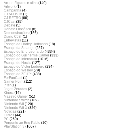
Action Figures e afins
(140)
Artwork
(1)
Campanha
(4)
CJ APOSTA
(1)
CJ RETRO
(88)
CJCast
(35)
Debate
(5)
Debate Filosófico
(8)
Demonstrações
(156)
Diário CJBr
(1)
Entrevistas
(11)
Espaço da Harley Hoffmann
(18)
Espaço da Solange
(237)
Espaço do Eng Leonardo
(4334)
Espaço do Guilherme Gamer
(333)
Espaço do Internauta
(1016)
Espaço do Noctis
(127)
Espaço do Victor Ludgero
(234)
Espaço do Wesley
(79)
Espaço do ZÈH™
(438)
ForFunCast
(1)
Gamer Point
(112)
inter
(1)
Jogos Zerados
(2)
Kinect
(16)
Maestro Gamer
(51)
Nintendo Switch
(189)
Nintendo Wii
(120)
Nintendo Wii U
(326)
Notícias
(221)
Outros
(44)
PC
(260)
Pergunte ao Eng Pablo
(10)
PlayStation 3
(1007)