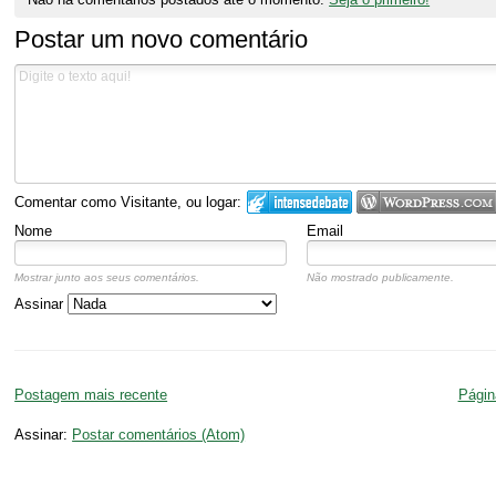
Postar um novo comentário
Comentar como Visitante, ou logar:
Nome
Email
Mostrar junto aos seus comentários.
Não mostrado publicamente.
Assinar
Postagem mais recente
Página
Assinar:
Postar comentários (Atom)