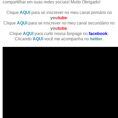
compartilhar em suas redes sociais! Muito Obrigado!
Clique
AQUI
para se inscrever no meu canal primário no
you
tube
.
Clique
AQUI
para se inscrever no meu canal secundário no
you
tube
.
Clique
AQUI
para curtir nossa fanpage no
facebook
.
Clicando
AQUI
você me acompanha no
twitter
.