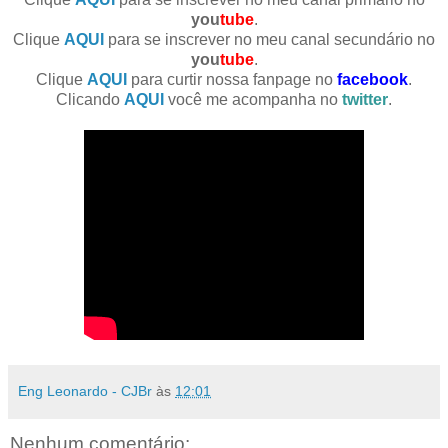
you
tube
.
Clique
AQUI
para se inscrever no meu canal secundário no
you
tube
.
Clique
AQUI
para curtir nossa fanpage no
facebook
.
Clicando
AQUI
você me acompanha no
twitter
.
Eng Leonardo - CJBr
às
12:01
Nenhum comentário: