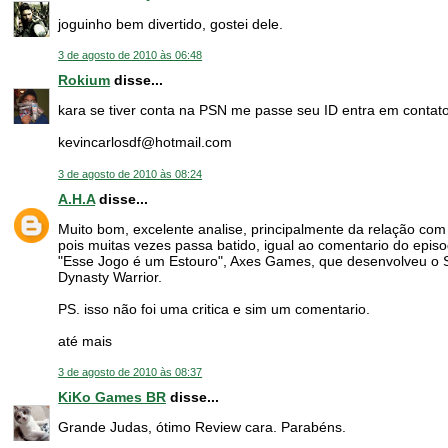
joguinho bem divertido, gostei dele.
3 de agosto de 2010 às 06:48
Rokium
disse...
kara se tiver conta na PSN me passe seu ID entra em contat
kevincarlosdf@hotmail.com
3 de agosto de 2010 às 08:24
A.H.A
disse...
Muito bom, excelente analise, principalmente da relação com
pois muitas vezes passa batido, igual ao comentario do epi
"Esse Jogo é um Estouro", Axes Games, que desenvolveu o 
Dynasty Warrior.
PS. isso não foi uma critica e sim um comentario.
até mais
3 de agosto de 2010 às 08:37
KiKo Games BR
disse...
Grande Judas, ótimo Review cara. Parabéns.