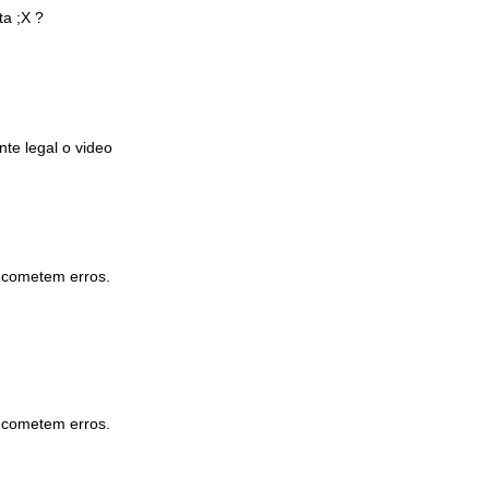
ta ;X ?
nte legal o video
s cometem erros.
s cometem erros.