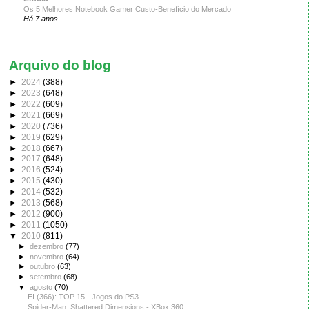
Os 5 Melhores Notebook Gamer Custo-Benefício do Mercado
Há 7 anos
Arquivo do blog
►
2024
(388)
►
2023
(648)
►
2022
(609)
►
2021
(669)
►
2020
(736)
►
2019
(629)
►
2018
(667)
►
2017
(648)
►
2016
(524)
►
2015
(430)
►
2014
(532)
►
2013
(568)
►
2012
(900)
►
2011
(1050)
▼
2010
(811)
►
dezembro
(77)
►
novembro
(64)
►
outubro
(63)
►
setembro
(68)
▼
agosto
(70)
EI (366): TOP 15 - Jogos do PS3
Spider-Man: Shattered Dimensions - XBox 360