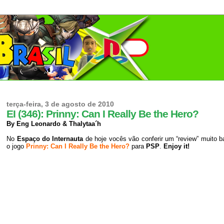
terça-feira, 3 de agosto de 2010
EI (346): Prinny: Can I Really Be the Hero?
By Eng Leonardo & Thalytaa´h
No
Espaço do Internauta
de hoje vocês vão conferir um “review” muito 
o jogo
Prinny: Can I Really Be the Hero?
para
PSP
.
Enjoy it!