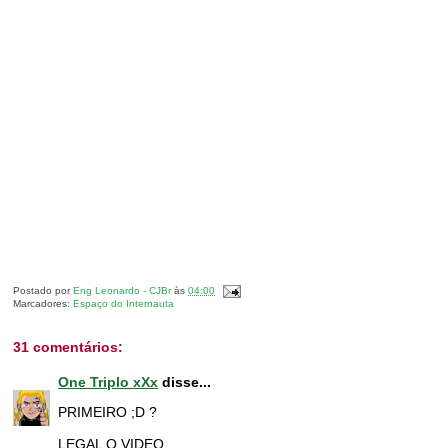
Postado por
Eng Leonardo - CJBr
às
04:00
Marcadores:
Espaço do Internauta
31 comentários:
One Triplo xXx
disse...
PRIMEIRO ;D ?
LEGAL O VIDEO