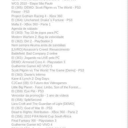
WCG 2010 - Etapa São Paulo
EI (365): DEMO: Scott Pilgrim vs The World - PS3
Flower - PS3
Project Gotham Racing 4 - Xbox 360
EI (364): Uncharted: Drake´s Fortune - PS3
Mafia II - XBox 360 - Parte 1
Agenda de sábado
EI (363): Top 10 de jogos para PC
Modern Warfare 2: Bug da velocidade
EI (362): Dirt 2 - PlayStation 3
Nem sempre Akuma anda de sandálias
[LIVRO] Assassin's Creed: Renascimento
Battlefield: Bad Company 2 online
EI (361): Jogando na LIVE pelo PC
DEMO: Armored Core 4 - Playstation 3
Guilherme Gamer AO VIVO 5
Scott Pilgrim vs The World: The Game [Demo] - PS3
EI (360): Dante's Inferno
Kane & Lynch 2: Dog Days
CJCast (09): O Futuro dos Videogames
Little Big Planet - Fase: Limbo, Son of the Forest...
EI (359): Eye Pet - PS3
Vencedor da promoção - 1 ano de vídeos
EI (358): Split/Second
Lara Croft and The Guardian of Light [DEMO]
EI (357): God of War III - PS3
Dead to Rights: Retribution - XBox 360 - Parte 2
EI (356): 2010 FIFA World Cup South Africa
Final Fantasy XIII - Playstation 3
Guilherme Gamer AO VIVO 4