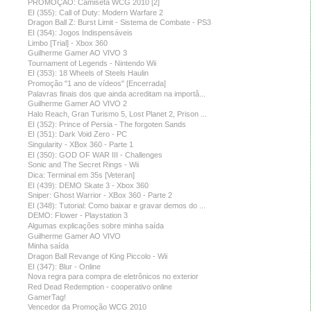
PROMOÇÃO: Camiseta WCG 2010 [2]
EI (355): Call of Duty: Modern Warfare 2
Dragon Ball Z: Burst Limit - Sistema de Combate - PS3
EI (354): Jogos Indispensáveis
Limbo [Trial] - Xbox 360
Guilherme Gamer AO VIVO 3
Tournament of Legends - Nintendo Wii
EI (353): 18 Wheels of Steels Haulin
Promoção "1 ano de vídeos" [Encerrada]
Palavras finais dos que ainda acreditam na importâ...
Guilherme Gamer AO VIVO 2
Halo Reach, Gran Turismo 5, Lost Planet 2, Prison ...
EI (352): Prince of Persia - The forgoten Sands
EI (351): Dark Void Zero - PC
Singularity - XBox 360 - Parte 1
EI (350): GOD OF WAR III - Challenges
Sonic and The Secret Rings - Wii
Dica: Terminal em 35s [Veteran]
EI (439): DEMO Skate 3 - Xbox 360
Sniper: Ghost Warrior - XBox 360 - Parte 2
EI (348): Tutorial: Como baixar e gravar demos do ...
DEMO: Flower - Playstation 3
Algumas explicações sobre minha saída
Guilherme Gamer AO VIVO
Minha saída
Dragon Ball Revange of King Piccolo - Wii
EI (347): Blur - Online
Nova regra para compra de eletrônicos no exterior
Red Dead Redemption - cooperativo online
GamerTag!
Vencedor da Promoção WCG 2010