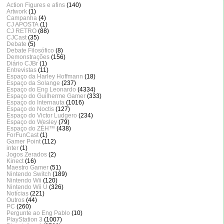
Action Figures e afins
(140)
Artwork
(1)
Campanha
(4)
CJ APOSTA
(1)
CJ RETRO
(88)
CJCast
(35)
Debate
(5)
Debate Filosófico
(8)
Demonstrações
(156)
Diário CJBr
(1)
Entrevistas
(11)
Espaço da Harley Hoffmann
(18)
Espaço da Solange
(237)
Espaço do Eng Leonardo
(4334)
Espaço do Guilherme Gamer
(333)
Espaço do Internauta
(1016)
Espaço do Noctis
(127)
Espaço do Victor Ludgero
(234)
Espaço do Wesley
(79)
Espaço do ZÈH™
(438)
ForFunCast
(1)
Gamer Point
(112)
inter
(1)
Jogos Zerados
(2)
Kinect
(16)
Maestro Gamer
(51)
Nintendo Switch
(189)
Nintendo Wii
(120)
Nintendo Wii U
(326)
Notícias
(221)
Outros
(44)
PC
(260)
Pergunte ao Eng Pablo
(10)
PlayStation 3
(1007)