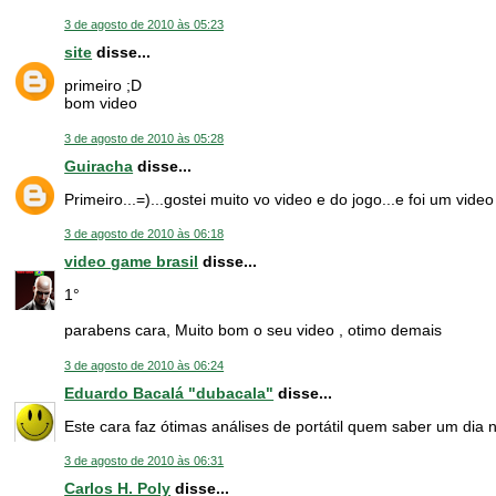
3 de agosto de 2010 às 05:23
site
disse...
primeiro ;D
bom video
3 de agosto de 2010 às 05:28
Guiracha
disse...
Primeiro...=)...gostei muito vo video e do jogo...e foi um vide
3 de agosto de 2010 às 06:18
video game brasil
disse...
1°
parabens cara, Muito bom o seu video , otimo demais
3 de agosto de 2010 às 06:24
Eduardo Bacalá "dubacala"
disse...
Este cara faz ótimas análises de portátil quem saber um dia 
3 de agosto de 2010 às 06:31
Carlos H. Poly
disse...