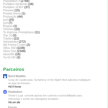
Playstation 4
(2766)
Portáteis Nintendo
(28)
Portáteis SONY
(37)
Preview
(15)
Projeto Arena
(1)
Promoção
(44)
ps3
(25)
ps4
(7)
Regras
(1)
Tirinhas
(10)
To Improve Promptness
(11)
Top 10
(3)
Trailers
(22)
Variedades
(272)
Wii Friend Codes
(2)
XBox 360
(1108)
Xbox One
(2349)
xbox360
(16)
Yu-Gi-Oh!
(3)
Parceiros
Nerd Maldito
Coop de Castlevania: Symphony of the Night! Mod adiciona multiplayer
ao jogo da Konami
Há 6 horas
Hadouken
Testei o Lupi: console aposta em carisma e acessibilidade para
reinventar o sonho do videogame brasileiro
Há um dia
Emula