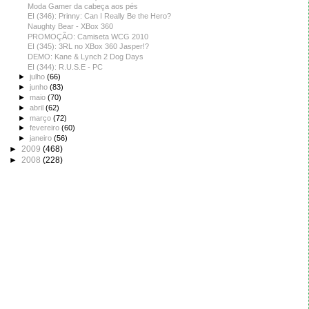
Moda Gamer da cabeça aos pés
EI (346): Prinny: Can I Really Be the Hero?
Naughty Bear - XBox 360
PROMOÇÃO: Camiseta WCG 2010
EI (345): 3RL no XBox 360 Jasper!?
DEMO: Kane & Lynch 2 Dog Days
EI (344): R.U.S.E - PC
►
julho
(66)
►
junho
(83)
►
maio
(70)
►
abril
(62)
►
março
(72)
►
fevereiro
(60)
►
janeiro
(56)
►
2009
(468)
►
2008
(228)