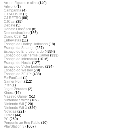
Action Figures e afins
(140)
Artwork
(1)
Campanha
(4)
CJ APOSTA
(1)
CJ RETRO
(88)
CJCast
(35)
Debate
(5)
Debate Filosófico
(8)
Demonstrações
(156)
Diário CJBr
(1)
Entrevistas
(11)
Espaço da Harley Hoffmann
(18)
Espaço da Solange
(237)
Espaço do Eng Leonardo
(4334)
Espaço do Guilherme Gamer
(333)
Espaço do Internauta
(1016)
Espaço do Noctis
(127)
Espaço do Victor Ludgero
(234)
Espaço do Wesley
(79)
Espaço do ZÈH™
(438)
ForFunCast
(1)
Gamer Point
(112)
inter
(1)
Jogos Zerados
(2)
Kinect
(16)
Maestro Gamer
(51)
Nintendo Switch
(189)
Nintendo Wii
(120)
Nintendo Wii U
(326)
Notícias
(221)
Outros
(44)
PC
(260)
Pergunte ao Eng Pablo
(10)
PlayStation 3
(1007)