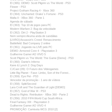
EI (365): DEMO: Scott Pilgrim vs The World - PS3
Flower - PS3
Project Gotham Racing 4 - Xbox 360
EI (364): Uncharted: Drake´s Fortune - PS3
Mafia II - XBox 360 - Parte 1
Agenda de sábado
EI (363): Top 10 de jogos para PC
Modern Warfare 2: Bug da velocidade
EI (362): Dirt 2 - PlayStation 3
Nem sempre Akuma anda de sandálias
[LIVRO] Assassin's Creed: Renascimento
Battlefield: Bad Company 2 online
EI (361): Jogando na LIVE pelo PC
DEMO: Armored Core 4 - Playstation 3
Guilherme Gamer AO VIVO 5
Scott Pilgrim vs The World: The Game [Demo] - PS3
EI (360): Dante's Inferno
Kane & Lynch 2: Dog Days
CJCast (09): O Futuro dos Videogames
Little Big Planet - Fase: Limbo, Son of the Forest...
EI (359): Eye Pet - PS3
Vencedor da promoção - 1 ano de vídeos
EI (358): Split/Second
Lara Croft and The Guardian of Light [DEMO]
EI (357): God of War III - PS3
Dead to Rights: Retribution - XBox 360 - Parte 2
EI (356): 2010 FIFA World Cup South Africa
Final Fantasy XIII - Playstation 3
Guilherme Gamer AO VIVO 4
PROMOÇÃO: Camiseta WCG 2010 [2]