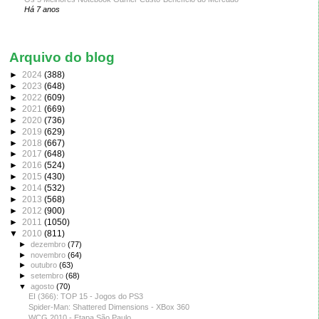
Há 7 anos
Arquivo do blog
►
2024
(388)
►
2023
(648)
►
2022
(609)
►
2021
(669)
►
2020
(736)
►
2019
(629)
►
2018
(667)
►
2017
(648)
►
2016
(524)
►
2015
(430)
►
2014
(532)
►
2013
(568)
►
2012
(900)
►
2011
(1050)
▼
2010
(811)
►
dezembro
(77)
►
novembro
(64)
►
outubro
(63)
►
setembro
(68)
▼
agosto
(70)
EI (366): TOP 15 - Jogos do PS3
Spider-Man: Shattered Dimensions - XBox 360
WCG 2010 - Etapa São Paulo