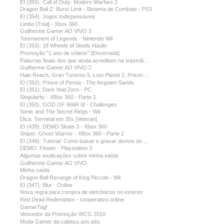
EI (355): Call of Duty: Modern Warfare 2
Dragon Ball Z: Burst Limit - Sistema de Combate - PS3
EI (354): Jogos Indispensáveis
Limbo [Trial] - Xbox 360
Guilherme Gamer AO VIVO 3
Tournament of Legends - Nintendo Wii
EI (353): 18 Wheels of Steels Haulin
Promoção "1 ano de vídeos" [Encerrada]
Palavras finais dos que ainda acreditam na importâ...
Guilherme Gamer AO VIVO 2
Halo Reach, Gran Turismo 5, Lost Planet 2, Prison ...
EI (352): Prince of Persia - The forgoten Sands
EI (351): Dark Void Zero - PC
Singularity - XBox 360 - Parte 1
EI (350): GOD OF WAR III - Challenges
Sonic and The Secret Rings - Wii
Dica: Terminal em 35s [Veteran]
EI (439): DEMO Skate 3 - Xbox 360
Sniper: Ghost Warrior - XBox 360 - Parte 2
EI (348): Tutorial: Como baixar e gravar demos do ...
DEMO: Flower - Playstation 3
Algumas explicações sobre minha saída
Guilherme Gamer AO VIVO
Minha saída
Dragon Ball Revange of King Piccolo - Wii
EI (347): Blur - Online
Nova regra para compra de eletrônicos no exterior
Red Dead Redemption - cooperativo online
GamerTag!
Vencedor da Promoção WCG 2010
Moda Gamer da cabeça aos pés