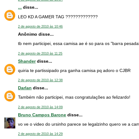
...
disse...
LEO KD A GAMER TAG ?????????????
2 de agosto de 2010 às 10:46
Anônimo disse...
tb nem participei, essa camisa ae é so para os "barra pesada
2 de agosto de 2010 às 11:25
Shander
disse...
quiria te partissipado pra ganha camisa pq adoro o CJBR
2 de agosto de 2010 às 12:38
Darlan
disse...
Também não participei, mas congratulações ao felizardo!
2 de agosto de 2010 às 14:09
Bruno Campos Barone
disse...
vo ve o video do ursinho parece se legalzinho quero ve a ca
2 de agosto de 2010 às 14:29