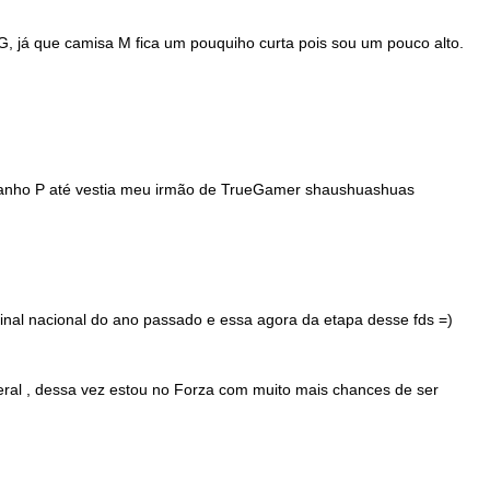
G, já que camisa M fica um pouquiho curta pois sou um pouco alto.
amanho P até vestia meu irmão de TrueGamer shaushuashuas
final nacional do ano passado e essa agora da etapa desse fds =)
eral , dessa vez estou no Forza com muito mais chances de ser