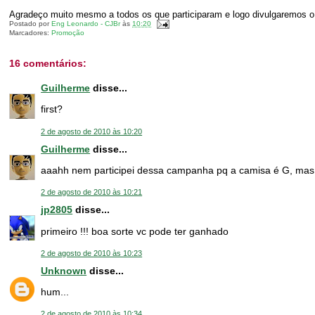
Agradeço muito mesmo a todos os que participaram e logo divulgaremos o
Postado por
Eng Leonardo - CJBr
às
10:20
Marcadores:
Promoção
16 comentários:
Guilherme
disse...
first?
2 de agosto de 2010 às 10:20
Guilherme
disse...
aaahh nem participei dessa campanha pq a camisa é G, mas 
2 de agosto de 2010 às 10:21
jp2805
disse...
primeiro !!! boa sorte vc pode ter ganhado
2 de agosto de 2010 às 10:23
Unknown
disse...
hum...
2 de agosto de 2010 às 10:34