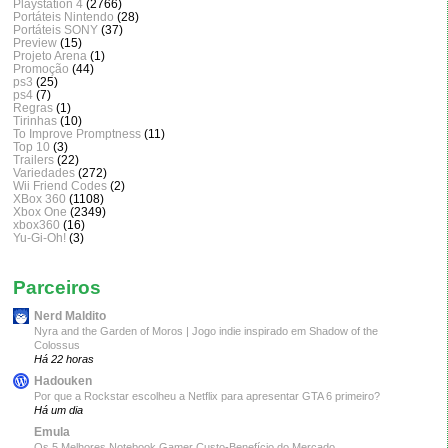
Playstation 4
(2766)
Portáteis Nintendo
(28)
Portáteis SONY
(37)
Preview
(15)
Projeto Arena
(1)
Promoção
(44)
ps3
(25)
ps4
(7)
Regras
(1)
Tirinhas
(10)
To Improve Promptness
(11)
Top 10
(3)
Trailers
(22)
Variedades
(272)
Wii Friend Codes
(2)
XBox 360
(1108)
Xbox One
(2349)
xbox360
(16)
Yu-Gi-Oh!
(3)
Parceiros
Nerd Maldito
Nyra and the Garden of Moros | Jogo indie inspirado em Shadow of the
Colossus
Há 22 horas
Hadouken
Por que a Rockstar escolheu a Netflix para apresentar GTA 6 primeiro?
Há um dia
Emula
Os 5 Melhores Notebook Gamer Custo-Benefício do Mercado