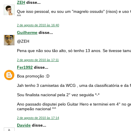
ZEH
disse...
Que isso pessoal, eu sou um "magrelo ossudo" (risos) e uso 
^^
2 de agosto de 2010 às 16:40
Guilherme
disse...
@ZEH
Pena que não sou tão alto, só tenho 13 anos. Se tivesse t
2 de agosto de 2010 às 17:11
Fer1992
disse...
Boa promoção :D
Jah tenho 3 camisetas da WCG , uma da classificatória e da 
Sou finalista nacional pela 2° vez seguida *-*
Ano passado disputei pelo Guitar Hero e terminei em 4° no g
campeão nacional ^^
2 de agosto de 2010 às 17:14
Davide
disse...