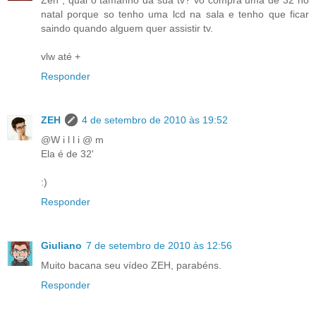
Zeh , qual o tamanho da sua tv? vo compra uma de 32 no
natal porque so tenho uma lcd na sala e tenho que ficar
saindo quando alguem quer assistir tv.
vlw até +
Responder
ZEH
4 de setembro de 2010 às 19:52
@W i l l i @ m
Ela é de 32'
:)
Responder
Giuliano
7 de setembro de 2010 às 12:56
Muito bacana seu vídeo ZEH, parabéns.
Responder