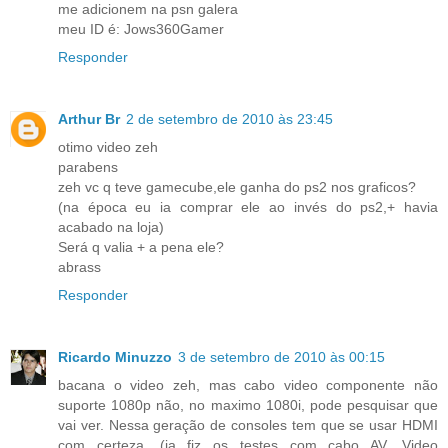
me adicionem na psn galera
meu ID é: Jows360Gamer
Responder
Arthur Br
2 de setembro de 2010 às 23:45
otimo video zeh
parabens
zeh vc q teve gamecube,ele ganha do ps2 nos graficos?
(na época eu ia comprar ele ao invés do ps2,+ havia
acabado na loja)
Será q valia + a pena ele?
abrass
Responder
Ricardo Minuzzo
3 de setembro de 2010 às 00:15
bacana o video zeh, mas cabo video componente não
suporte 1080p não, no maximo 1080i, pode pesquisar que
vai ver. Nessa geração de consoles tem que se usar HDMI
com certeza. (ja fiz os testes com cabo AV, Video