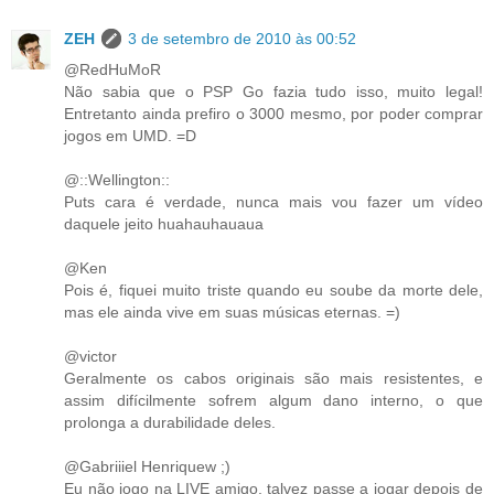
ZEH
3 de setembro de 2010 às 00:52
@RedHuMoR
Não sabia que o PSP Go fazia tudo isso, muito legal!
Entretanto ainda prefiro o 3000 mesmo, por poder comprar
jogos em UMD. =D
@::Wellington::
Puts cara é verdade, nunca mais vou fazer um vídeo
daquele jeito huahauhauaua
@Ken
Pois é, fiquei muito triste quando eu soube da morte dele,
mas ele ainda vive em suas músicas eternas. =)
@victor
Geralmente os cabos originais são mais resistentes, e
assim difícilmente sofrem algum dano interno, o que
prolonga a durabilidade deles.
@Gabriiiel Henriquew ;)
Eu não jogo na LIVE amigo, talvez passe a jogar depois de