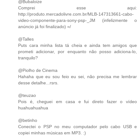
@Bubaloize
Comprei esse aqui:
http://produto.mercadolivre.com.br/MLB-147313661-cabo-
video-componente-para-sony-psp-_JM (infelizmente o
anúncio já foi finalizado) =/
@Talles
Puts cara minha lista tá cheia e ainda tem amigos que
prometi adicionar, por enquanto não posso adiciona-lo,
tranquilo?
@Piolho de Cinema
Hahaha que eu sou feio eu sei, não precisa me lembrar
desse detalhe...rsrs.
@teuzao
Pois é, cheguei em casa e fui direto fazer o vídeo
huahuahuahua
@betinho
Conectei o PSP no meu computador pelo cabo USB e
copiei minhas músicas em MP3. :)