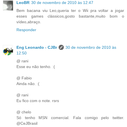
LeoBR
30 de novembro de 2010 às 12:47
Bem bacana viu Leo,queria ter o Wii pra voltar a jogar
esses games clássicos,gosto bastante,muito bom o
vídeo,abraço.
Responder
Eng Leonardo - CJBr
30 de novembro de 2010 às
12:50
@ rani
Esse eu não tenho. :(
@ Fabio
Ainda não. :(
@ rani
Eu fico com o note. rsrs
@ chelo
Só tenho MSN comercial. Fala comigo pelo twitter.
@CeJBrasil