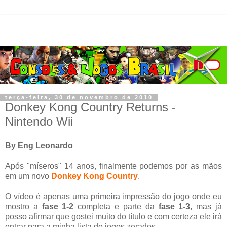
terça-feira, 30 de novembro de 2010
Donkey Kong Country Returns -
Nintendo Wii
By Eng Leonardo
Após "míseros" 14 anos, finalmente podemos por as mãos
em um novo
Donkey Kong Country
.
O vídeo é apenas uma primeira impressão do jogo onde eu
mostro a
fase 1-2
completa e parte da
fase 1-3
, mas já
posso afirmar que gostei muito do título e com certeza ele irá
entrar para a minha lista de jogos zerados.