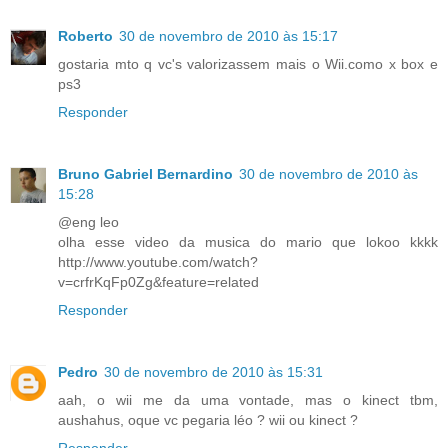
Roberto
30 de novembro de 2010 às 15:17
gostaria mto q vc's valorizassem mais o Wii.como x box e
ps3
Responder
Bruno Gabriel Bernardino
30 de novembro de 2010 às
15:28
@eng leo
olha esse video da musica do mario que lokoo kkkk
http://www.youtube.com/watch?
v=crfrKqFp0Zg&feature=related
Responder
Pedro
30 de novembro de 2010 às 15:31
aah, o wii me da uma vontade, mas o kinect tbm,
aushahus, oque vc pegaria léo ? wii ou kinect ?