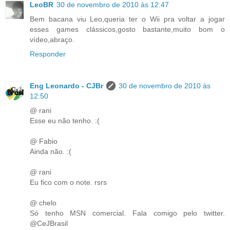
LeoBR
30 de novembro de 2010 às 12:47
Bem bacana viu Leo,queria ter o Wii pra voltar a jogar
esses games clássicos,gosto bastante,muito bom o
vídeo,abraço.
Responder
Eng Leonardo - CJBr
30 de novembro de 2010 às
12:50
@ rani
Esse eu não tenho. :(
@ Fabio
Ainda não. :(
@ rani
Eu fico com o note. rsrs
@ chelo
Só tenho MSN comercial. Fala comigo pelo twitter.
@CeJBrasil