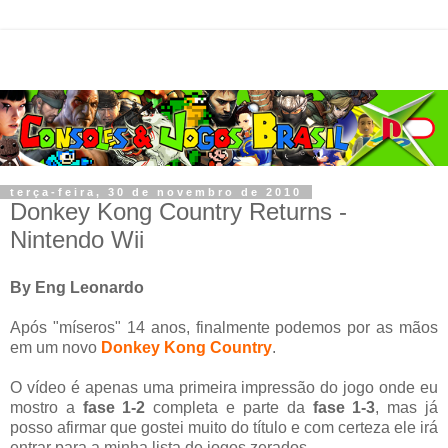
terça-feira, 30 de novembro de 2010
Donkey Kong Country Returns -
Nintendo Wii
By Eng Leonardo
Após "míseros" 14 anos, finalmente podemos por as mãos
em um novo
Donkey Kong Country
.
O vídeo é apenas uma primeira impressão do jogo onde eu
mostro a
fase 1-2
completa e parte da
fase 1-3
, mas já
posso afirmar que gostei muito do título e com certeza ele irá
entrar para a minha lista de jogos zerados.