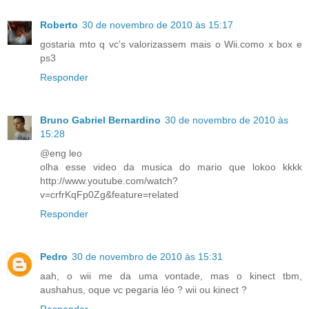
Roberto
30 de novembro de 2010 às 15:17
gostaria mto q vc's valorizassem mais o Wii.como x box e
ps3
Responder
Bruno Gabriel Bernardino
30 de novembro de 2010 às
15:28
@eng leo
olha esse video da musica do mario que lokoo kkkk
http://www.youtube.com/watch?
v=crfrKqFp0Zg&feature=related
Responder
Pedro
30 de novembro de 2010 às 15:31
aah, o wii me da uma vontade, mas o kinect tbm,
aushahus, oque vc pegaria léo ? wii ou kinect ?