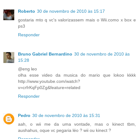
Roberto
30 de novembro de 2010 às 15:17
gostaria mto q vc's valorizassem mais o Wii.como x box e
ps3
Responder
Bruno Gabriel Bernardino
30 de novembro de 2010 às
15:28
@eng leo
olha esse video da musica do mario que lokoo kkkk
http://www.youtube.com/watch?
v=crfrKqFp0Zg&feature=related
Responder
Pedro
30 de novembro de 2010 às 15:31
aah, o wii me da uma vontade, mas o kinect tbm,
aushahus, oque vc pegaria léo ? wii ou kinect ?