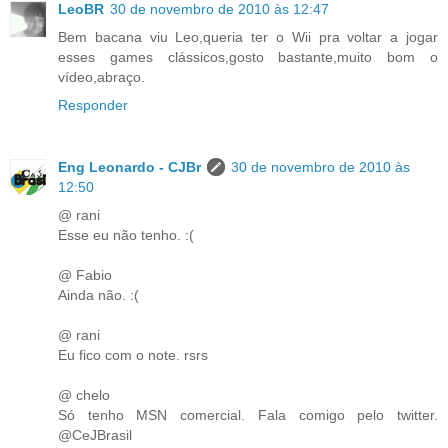
LeoBR
30 de novembro de 2010 às 12:47
Bem bacana viu Leo,queria ter o Wii pra voltar a jogar
esses games clássicos,gosto bastante,muito bom o
vídeo,abraço.
Responder
Eng Leonardo - CJBr
30 de novembro de 2010 às
12:50
@ rani
Esse eu não tenho. :(
@ Fabio
Ainda não. :(
@ rani
Eu fico com o note. rsrs
@ chelo
Só tenho MSN comercial. Fala comigo pelo twitter.
@CeJBrasil