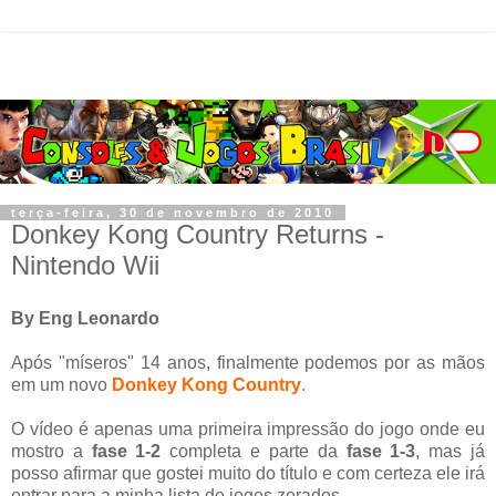
terça-feira, 30 de novembro de 2010
Donkey Kong Country Returns -
Nintendo Wii
By Eng Leonardo
Após "míseros" 14 anos, finalmente podemos por as mãos
em um novo
Donkey Kong Country
.
O vídeo é apenas uma primeira impressão do jogo onde eu
mostro a
fase 1-2
completa e parte da
fase 1-3
, mas já
posso afirmar que gostei muito do título e com certeza ele irá
entrar para a minha lista de jogos zerados.