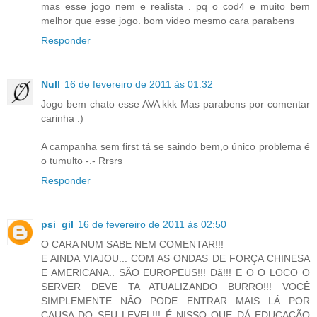
mas esse jogo nem e realista . pq o cod4 e muito bem
melhor que esse jogo. bom video mesmo cara parabens
Responder
Null
16 de fevereiro de 2011 às 01:32
Jogo bem chato esse AVA kkk Mas parabens por comentar
carinha :)
A campanha sem first tá se saindo bem,o único problema é
o tumulto -.- Rrsrs
Responder
psi_gil
16 de fevereiro de 2011 às 02:50
O CARA NUM SABE NEM COMENTAR!!!
E AINDA VIAJOU... COM AS ONDAS DE FORÇA CHINESA
E AMERICANA.. SÂO EUROPEUS!!! Dã!!! E O O LOCO O
SERVER DEVE TA ATUALIZANDO BURRO!!! VOCÊ
SIMPLEMENTE NÂO PODE ENTRAR MAIS LÁ POR
CAUSA DO SEU LEVEL!!! É NISSO QUE DÁ EDUCAÇÃO