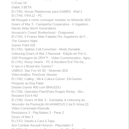
CJCast 18
Diablo 3 BETA
EI (745): Novas Plataformas para GAMES - iPad 2
EI (744): FIFA 12 - PC
Mii Resgate e como conseguir moedas no Nintendo 3DS
Gears of War 3 - Campanha Cooperativa - 4 Jogadore...
Naruto Ninja Storm Generations
Assassin's Creed: Brotherhood - Outgunned
EI (743): 5 Frases Mais Faladas Por Jogadores de F...
The Gamers Night
Gamer Point 028
EI (742): Splinter Cell Conviction - Modo Deniable...
Unboxing Gears of War 3 Nacional - Edição de Pré-V...
100ª Postagem do ZÈH!™ - Vídeo Comemorativo - Agra...
EI (741): Rusty Hearts - PC & Resident Evil The Da...
O que é o Brasil dos Games?
UNBOX: Star Fox 64 3D - Nintendo 3DS
Vídeo Análise: PixelJunk Shooter
EI (740): Calling - Wii & Cultura Gamer: EA Games
Pergunte ao Eng Pablo
Debate Gamer #00 com BRKsEDU
EI (739): Operation FlashPoint Dragon Rising - Xbo...
Resident Evil 4 HD
EI (738): Gears of War 3 - Gameplay & Unboxing da ...
Vencedor da Promoção Kit inFAMOUS 2 da E-Virtua [2]
Vídeo Comentado Raskulls
Resistance 3 - PlayStation 3 - Parte 2
Gears of War 3
EI (737): Dando a Cara à Tapa
Ace Combat: Assault Horizon - Playstation 3