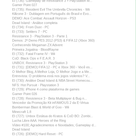
EI (736): Gameplay de Resistance 3 + PlayStation M...
Gamer Point 027
EI (735): Resident Evil The Umbrella Chronicles - Wii
Killzone 3 - Dublagem em Português do Brasil e Evo...
DEMO: Ace Combat: Assault Horizon - PS3
Dead Island - Análise completa
EI (734): From Dust - PC
EI (733): Settlers 7 - PC
Resistance 3 - PlayStation 3 - Parte 1
Demos: 2ª Demo PES 2012 (PS3) & FIFA 12 (Xbox 360)
Conhecendo Megaman ZX Advent
Primeira Jogatina - BloodRayne
EI (732): Fatal Frame IV - Wii
CoD: Black Ops e F.E.A.R. 3
UNBOX: Resistance 3 - PlayStation 3
EI (731): [DEMO] FIFA 12 - PC e Xbox 360 - Você es...
O Melhor Blog, A Melhor Loja, O Melhor Jogo e a Me...
Entrevista: O problema está nos jogos violentos? V...
EI (730): Análise Dead Island & NBA Street Homecou...
NFS: Hot Pursuit - Playstation 3
EI (729): iPhone 4 como plataforma de games
Gamer Point 026
EI (728): Resistence 3 - Beta Multiplayer & Bug n...
Vencedor da Promoção Kit inFAMOUS 2 da E-Virtua
Bomberman Blast & World of Goo - Wii
Minecraft 1.8
EI (727): Unbox Estátua do Kratos & CoD BO: Zombi...
Lucha Libre AAA: Heroes of the Ring
Vídeo #100; Agradecimentos e Novidades; Gameplay d...
Dead Island
EI (726): [DEMO] Hard Reset - PC