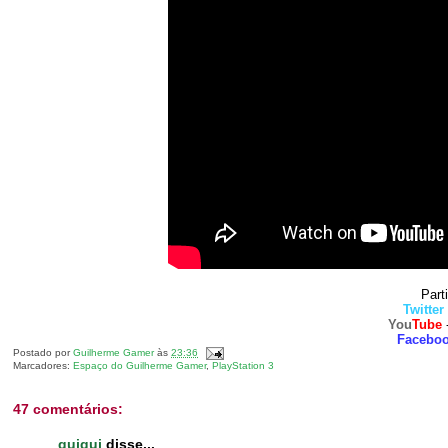
Part
Twitter
You
Tube
Facebo
Postado por
Guilherme Gamer
às
23:36
Marcadores:
Espaço do Guilherme Gamer
,
PlayStation 3
47 comentários:
guigui
disse...