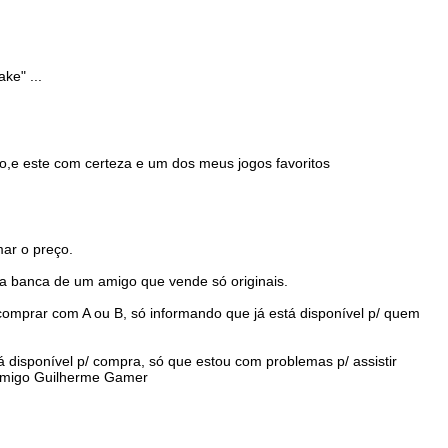
ke" ...
o,e este com certeza e um dos meus jogos favoritos
mar o preço.
i na banca de um amigo que vende só originais.
omprar com A ou B, só informando que já está disponível p/ quem
tá disponível p/ compra, só que estou com problemas p/ assistir
o amigo Guilherme Gamer