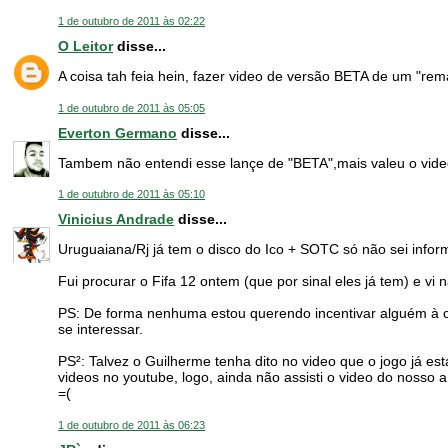
1 de outubro de 2011 às 02:22
O Leitor
disse...
A coisa tah feia hein, fazer video de versão BETA de um "rema
1 de outubro de 2011 às 05:05
Everton Germano
disse...
Tambem não entendi esse lançe de "BETA",mais valeu o vide
1 de outubro de 2011 às 05:10
Vinicius Andrade
disse...
Uruguaiana/Rj já tem o disco do Ico + SOTC só não sei infor
Fui procurar o Fifa 12 ontem (que por sinal eles já tem) e v
PS: De forma nenhuma estou querendo incentivar alguém à c
se interessar.
PS²: Talvez o Guilherme tenha dito no video que o jogo já es
videos no youtube, logo, ainda não assisti o video do noss
=(
1 de outubro de 2011 às 06:23