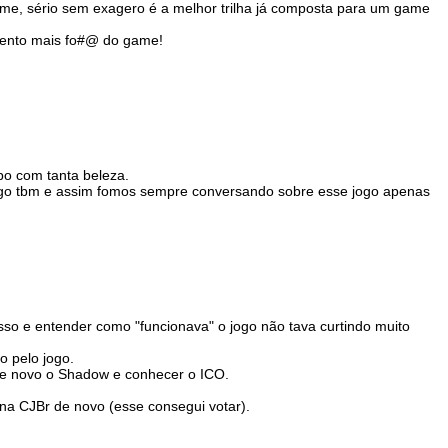
me, sério sem exagero é a melhor trilha já composta para um game
mento mais fo#@ do game!
bo com tanta beleza.
ogo tbm e assim fomos sempre conversando sobre esse jogo apenas
so e entender como "funcionava" o jogo não tava curtindo muito
o pelo jogo.
de novo o Shadow e conhecer o ICO.
na CJBr de novo (esse consegui votar).