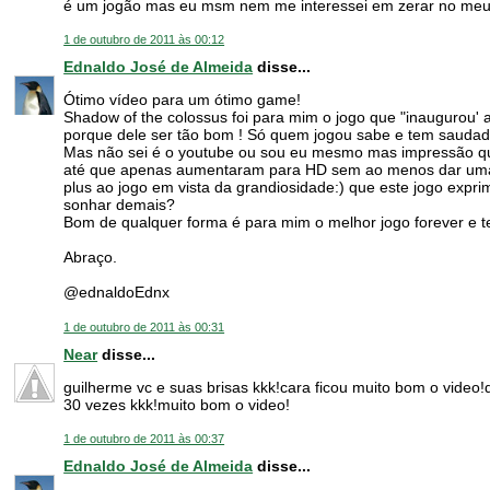
é um jogão mas eu msm nem me interessei em zerar no meu
1 de outubro de 2011 às 00:12
Ednaldo José de Almeida
disse...
Ótimo vídeo para um ótimo game!
Shadow of the colossus foi para mim o jogo que "inaugurou' 
porque dele ser tão bom ! Só quem jogou sabe e tem sauda
Mas não sei é o youtube ou sou eu mesmo mas impressão que
até que apenas aumentaram para HD sem ao menos dar uma m
plus ao jogo em vista da grandiosidade:) que este jogo expr
sonhar demais?
Bom de qualquer forma é para mim o melhor jogo forever e 
Abraço.
@ednaldoEdnx
1 de outubro de 2011 às 00:31
Near
disse...
guilherme vc e suas brisas kkk!cara ficou muito bom o video
30 vezes kkk!muito bom o video!
1 de outubro de 2011 às 00:37
Ednaldo José de Almeida
disse...