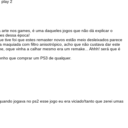
 play 2
a arte nos games, é uma daqueles jogos que não dá explicar o
des dessa época!
 tive foi que estes remaster novos estão meio desleixados parece
aquiada com filtro anisotrópico, acho que não custava dar este
ime, oque vinha a calhar mesmo era um remake... Ahhh! será que é
tenho que comprar um PS3 de qualquer.
!quando jogava no ps2 esse jogo eu era viciado!tanto que zerei umas