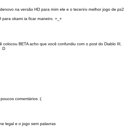
denovo na versão HD para mim ele e o teceriro melhor jogo de ps2
 para okami ia ficar maneiro. +_+
cê colocou BETA acho que você confundiu com o post do Diablo III,
 :D
 poucos comentários :(
ilme legal e o jogo sem palavras