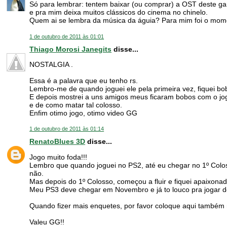
Só para lembrar: tentem baixar (ou comprar) a OST deste ga
e pra mim deixa muitos clássicos do cinema no chinelo.
Quem ai se lembra da música da águia? Para mim foi o mo
1 de outubro de 2011 às 01:01
Thiago Morosi Janegits
disse...
NOSTALGIA .
Essa é a palavra que eu tenho rs.
Lembro-me de quando joguei ele pela primeira vez, fiquei bo
E depois mostrei a uns amigos meus ficaram bobos com o j
e de como matar tal colosso.
Enfim otimo jogo, otimo video GG
1 de outubro de 2011 às 01:14
RenatoBlues 3D
disse...
Jogo muito foda!!!
Lembro que quando joguei no PS2, até eu chegar no 1º Colos
não.
Mas depois do 1º Colosso, começou a fluir e fiquei apaixonad
Meu PS3 deve chegar em Novembro e já to louco pra jogar 
Quando fizer mais enquetes, por favor coloque aqui também 
Valeu GG!!