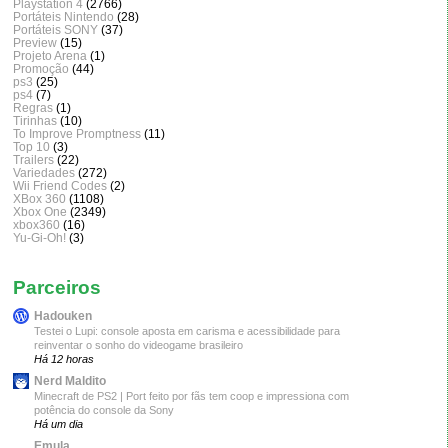
Playstation 4
(2766)
Portáteis Nintendo
(28)
Portáteis SONY
(37)
Preview
(15)
Projeto Arena
(1)
Promoção
(44)
ps3
(25)
ps4
(7)
Regras
(1)
Tirinhas
(10)
To Improve Promptness
(11)
Top 10
(3)
Trailers
(22)
Variedades
(272)
Wii Friend Codes
(2)
XBox 360
(1108)
Xbox One
(2349)
xbox360
(16)
Yu-Gi-Oh!
(3)
Parceiros
Hadouken
Testei o Lupi: console aposta em carisma e acessibilidade para
reinventar o sonho do videogame brasileiro
Há 12 horas
Nerd Maldito
Minecraft de PS2 | Port feito por fãs tem coop e impressiona com
potência do console da Sony
Há um dia
Emula