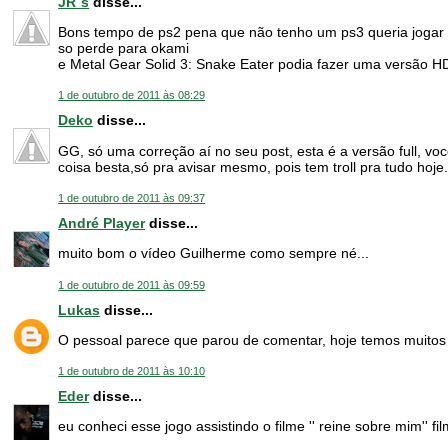
JR`s
disse...
Bons tempo de ps2 pena que não tenho um ps3 queria jogar 
so perde para okami
e Metal Gear Solid 3: Snake Eater podia fazer uma versão HD
1 de outubro de 2011 às 08:29
Deko
disse...
GG, só uma correção aí no seu post, esta é a versão full, vo
coisa besta,só pra avisar mesmo, pois tem troll pra tudo hoje.
1 de outubro de 2011 às 09:37
André Player
disse...
muito bom o vídeo Guilherme como sempre né...
1 de outubro de 2011 às 09:59
Lukas
disse...
O pessoal parece que parou de comentar, hoje temos muitos
1 de outubro de 2011 às 10:10
Eder
disse...
eu conheci esse jogo assistindo o filme '' reine sobre mim'' f