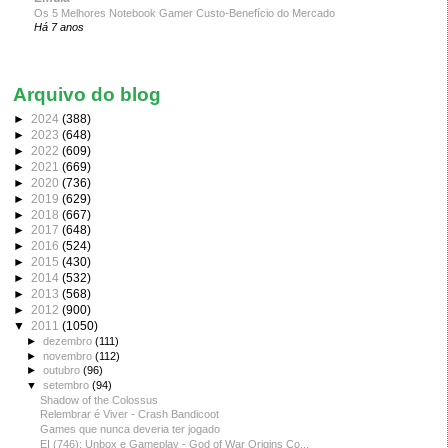
Os 5 Melhores Notebook Gamer Custo-Benefício do Mercado
Há 7 anos
Arquivo do blog
►
2024
(388)
►
2023
(648)
►
2022
(609)
►
2021
(669)
►
2020
(736)
►
2019
(629)
►
2018
(667)
►
2017
(648)
►
2016
(524)
►
2015
(430)
►
2014
(532)
►
2013
(568)
►
2012
(900)
▼
2011
(1050)
►
dezembro
(111)
►
novembro
(112)
►
outubro
(96)
▼
setembro
(94)
Shadow of the Colossus
Relembrar é Viver - Crash Bandicoot
Games que nunca deveria ter jogado
EI (746): Unbox e Gameplay - God of War Origins Co...