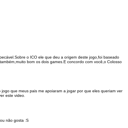
pecável.Sobre o ICO ele que deu a origem deste jogo,foi baseado
o também,muito bom os dois games.E concordo com você,o Colosso
ro jogo que meus pais me apoiaram a jogar por que eles queriam ver
er este video.
 ou não gosta :S