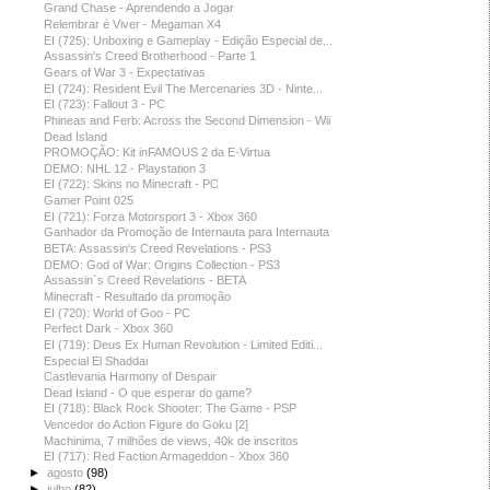
Grand Chase - Aprendendo a Jogar
Relembrar é Viver - Megaman X4
EI (725): Unboxing e Gameplay - Edição Especial de...
Assassin's Creed Brotherhood - Parte 1
Gears of War 3 - Expectativas
EI (724): Resident Evil The Mercenaries 3D - Ninte...
EI (723): Fallout 3 - PC
Phineas and Ferb: Across the Second Dimension - Wii
Dead Island
PROMOÇÃO: Kit inFAMOUS 2 da E-Virtua
DEMO: NHL 12 - Playstation 3
EI (722): Skins no Minecraft - PC
Gamer Point 025
EI (721): Forza Motorsport 3 - Xbox 360
Ganhador da Promoção de Internauta para Internauta
BETA: Assassin's Creed Revelations - PS3
DEMO: God of War: Origins Collection - PS3
Assassin`s Creed Revelations - BETA
Minecraft - Resultado da promoção
EI (720): World of Goo - PC
Perfect Dark - Xbox 360
EI (719): Deus Ex Human Revolution - Limited Editi...
Especial El Shaddai
Castlevania Harmony of Despair
Dead Island - O que esperar do game?
EI (718): Black Rock Shooter: The Game - PSP
Vencedor do Action Figure do Goku [2]
Machinima, 7 milhões de views, 40k de inscritos
EI (717): Red Faction Armageddon - Xbox 360
►
agosto
(98)
►
julho
(82)