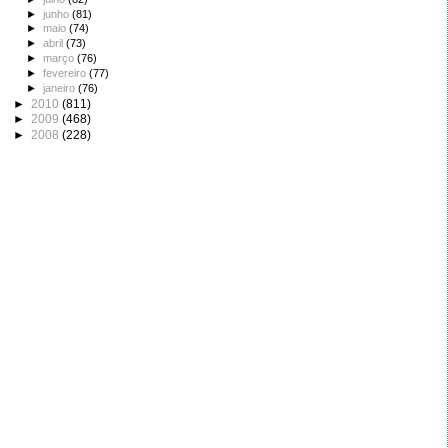
►
junho
(81)
►
maio
(74)
►
abril
(73)
►
março
(76)
►
fevereiro
(77)
►
janeiro
(76)
►
2010
(811)
►
2009
(468)
►
2008
(228)