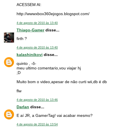
ACESSEM AI:
http://wwwxbox360ejogos.blogspot.com/
4 de agosto de 2010 às 13:40
Thiago-Gamer
disse...
firth ?
4 de agosto de 2010 às 13:40
kalashinikovi
disse...
quinto , -õ-
meu ultimo comentario,vou viajar hj
;D
Muito bom o video,apesar de não curti wii,db é db
flw
4 de agosto de 2010 às 13:46
Darlan
disse...
E aí JR, a GamerTag! vai acabar mesmo?
4 de agosto de 2010 às 13:54