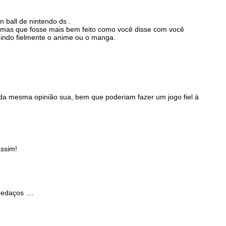
 ball de nintendo ds .
l mas que fosse mais bem feito como você disse com você
uindo fielmente o anime ou o manga.
 da mesma opinião sua, bem que poderiam fazer um jogo fiel à
assim!
edaços ....