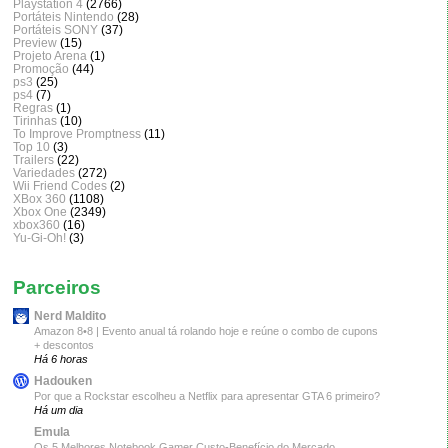
Playstation 4
(2766)
Portáteis Nintendo
(28)
Portáteis SONY
(37)
Preview
(15)
Projeto Arena
(1)
Promoção
(44)
ps3
(25)
ps4
(7)
Regras
(1)
Tirinhas
(10)
To Improve Promptness
(11)
Top 10
(3)
Trailers
(22)
Variedades
(272)
Wii Friend Codes
(2)
XBox 360
(1108)
Xbox One
(2349)
xbox360
(16)
Yu-Gi-Oh!
(3)
Parceiros
Nerd Maldito
Amazon 8•8 | Evento anual tá rolando hoje e reúne o combo de cupons
+ descontos
Há 6 horas
Hadouken
Por que a Rockstar escolheu a Netflix para apresentar GTA 6 primeiro?
Há um dia
Emula
Os 5 Melhores Notebook Gamer Custo-Benefício do Mercado