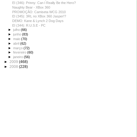
EI (346): Prinny: Can I Really Be the Hero?
Naughty Bear - XBox 360
PROMOÇÃO: Camiseta WCG 2010
EI (345): 3RL no XBox 360 Jasper!?
DEMO: Kane & Lynch 2 Dog Days
EI (344): R.U.S.E - PC
►
julho
(66)
►
junho
(83)
►
maio
(70)
►
abril
(62)
►
março
(72)
►
fevereiro
(60)
►
janeiro
(56)
►
2009
(468)
►
2008
(228)