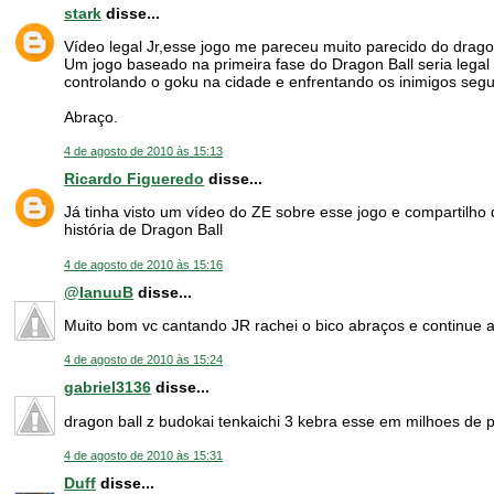
stark
disse...
Vídeo legal Jr,esse jogo me pareceu muito parecido do dragon
Um jogo baseado na primeira fase do Dragon Ball seria lega
controlando o goku na cidade e enfrentando os inimigos seg
Abraço.
4 de agosto de 2010 às 15:13
Ricardo Figueredo
disse...
Já tinha visto um vídeo do ZE sobre esse jogo e compartilho
história de Dragon Ball
4 de agosto de 2010 às 15:16
@IanuuB
disse...
Muito bom vc cantando JR rachei o bico abraços e continue 
4 de agosto de 2010 às 15:24
gabriel3136
disse...
dragon ball z budokai tenkaichi 3 kebra esse em milhoes de p
4 de agosto de 2010 às 15:31
Duff
disse...