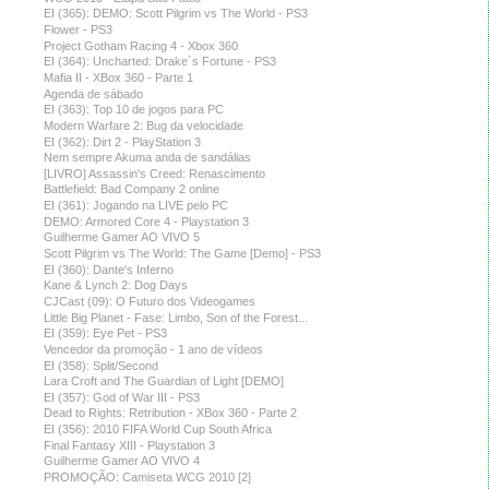
EI (365): DEMO: Scott Pilgrim vs The World - PS3
Flower - PS3
Project Gotham Racing 4 - Xbox 360
EI (364): Uncharted: Drake´s Fortune - PS3
Mafia II - XBox 360 - Parte 1
Agenda de sábado
EI (363): Top 10 de jogos para PC
Modern Warfare 2: Bug da velocidade
EI (362): Dirt 2 - PlayStation 3
Nem sempre Akuma anda de sandálias
[LIVRO] Assassin's Creed: Renascimento
Battlefield: Bad Company 2 online
EI (361): Jogando na LIVE pelo PC
DEMO: Armored Core 4 - Playstation 3
Guilherme Gamer AO VIVO 5
Scott Pilgrim vs The World: The Game [Demo] - PS3
EI (360): Dante's Inferno
Kane & Lynch 2: Dog Days
CJCast (09): O Futuro dos Videogames
Little Big Planet - Fase: Limbo, Son of the Forest...
EI (359): Eye Pet - PS3
Vencedor da promoção - 1 ano de vídeos
EI (358): Split/Second
Lara Croft and The Guardian of Light [DEMO]
EI (357): God of War III - PS3
Dead to Rights: Retribution - XBox 360 - Parte 2
EI (356): 2010 FIFA World Cup South Africa
Final Fantasy XIII - Playstation 3
Guilherme Gamer AO VIVO 4
PROMOÇÃO: Camiseta WCG 2010 [2]