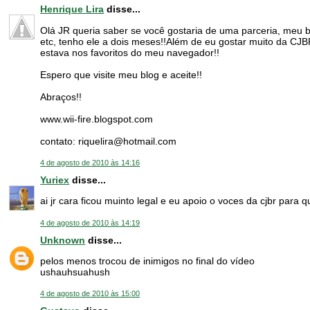
Henrique Lira
disse...
Olá JR queria saber se você gostaria de uma parceria, meu bl
etc, tenho ele a dois meses!!Além de eu gostar muito da CJ
estava nos favoritos do meu navegador!!
Espero que visite meu blog e aceite!!
Abraços!!
www.wii-fire.blogspot.com
contato: riquelira@hotmail.com
4 de agosto de 2010 às 14:16
Yuriex
disse...
ai jr cara ficou muinto legal e eu apoio o voces da cjbr par
4 de agosto de 2010 às 14:19
Unknown
disse...
pelos menos trocou de inimigos no final do vídeo
ushauhsuahush
4 de agosto de 2010 às 15:00