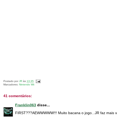
Postado por
JR
às
13:35
Marcadores:
Nintendo Wii
41 comentários:
Franklin063
disse...
FIRST???AEWWWWW!!! Muito bacana o jogo...JR faz mais vi