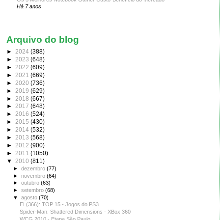
Há 7 anos
Arquivo do blog
►
2024
(388)
►
2023
(648)
►
2022
(609)
►
2021
(669)
►
2020
(736)
►
2019
(629)
►
2018
(667)
►
2017
(648)
►
2016
(524)
►
2015
(430)
►
2014
(532)
►
2013
(568)
►
2012
(900)
►
2011
(1050)
▼
2010
(811)
►
dezembro
(77)
►
novembro
(64)
►
outubro
(63)
►
setembro
(68)
▼
agosto
(70)
EI (366): TOP 15 - Jogos do PS3
Spider-Man: Shattered Dimensions - XBox 360
WCG 2010 - Etapa São Paulo