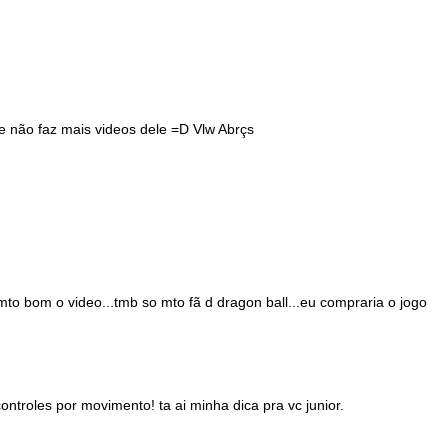
 não faz mais videos dele =D Vlw Abrçs
to bom o video...tmb so mto fã d dragon ball...eu compraria o jogo
ntroles por movimento! ta ai minha dica pra vc junior.