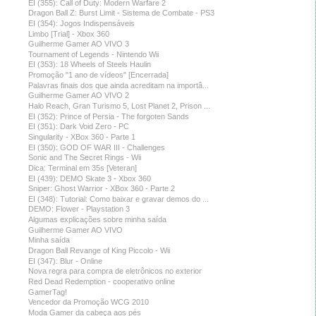
EI (355): Call of Duty: Modern Warfare 2
Dragon Ball Z: Burst Limit - Sistema de Combate - PS3
EI (354): Jogos Indispensáveis
Limbo [Trial] - Xbox 360
Guilherme Gamer AO VIVO 3
Tournament of Legends - Nintendo Wii
EI (353): 18 Wheels of Steels Haulin
Promoção "1 ano de vídeos" [Encerrada]
Palavras finais dos que ainda acreditam na importâ...
Guilherme Gamer AO VIVO 2
Halo Reach, Gran Turismo 5, Lost Planet 2, Prison ...
EI (352): Prince of Persia - The forgoten Sands
EI (351): Dark Void Zero - PC
Singularity - XBox 360 - Parte 1
EI (350): GOD OF WAR III - Challenges
Sonic and The Secret Rings - Wii
Dica: Terminal em 35s [Veteran]
EI (439): DEMO Skate 3 - Xbox 360
Sniper: Ghost Warrior - XBox 360 - Parte 2
EI (348): Tutorial: Como baixar e gravar demos do ...
DEMO: Flower - Playstation 3
Algumas explicações sobre minha saída
Guilherme Gamer AO VIVO
Minha saída
Dragon Ball Revange of King Piccolo - Wii
EI (347): Blur - Online
Nova regra para compra de eletrônicos no exterior
Red Dead Redemption - cooperativo online
GamerTag!
Vencedor da Promoção WCG 2010
Moda Gamer da cabeça aos pés