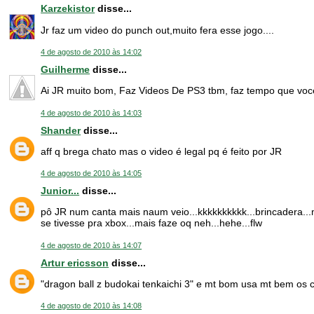
Karzekistor
disse...
Jr faz um video do punch out,muito fera esse jogo....
4 de agosto de 2010 às 14:02
Guilherme
disse...
Ai JR muito bom, Faz Videos De PS3 tbm, faz tempo que voce
4 de agosto de 2010 às 14:03
Shander
disse...
aff q brega chato mas o video é legal pq é feito por JR
4 de agosto de 2010 às 14:05
Junior...
disse...
pô JR num canta mais naum veio...kkkkkkkkkk...brincadera...m
se tivesse pra xbox...mais faze oq neh...hehe...flw
4 de agosto de 2010 às 14:07
Artur ericsson
disse...
"dragon ball z budokai tenkaichi 3" e mt bom usa mt bem os co
4 de agosto de 2010 às 14:08