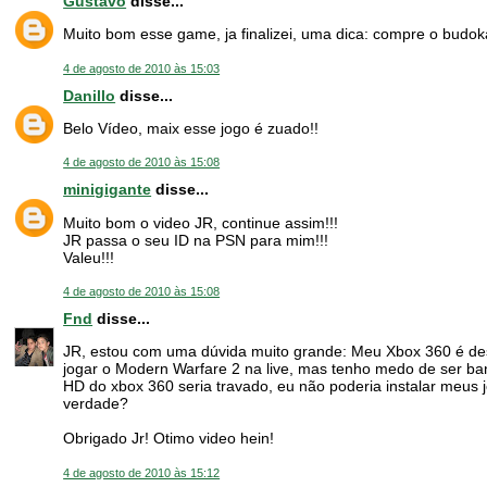
Gustavo
disse...
Muito bom esse game, ja finalizei, uma dica: compre o budoka
4 de agosto de 2010 às 15:03
Danillo
disse...
Belo Vídeo, maix esse jogo é zuado!!
4 de agosto de 2010 às 15:08
minigigante
disse...
Muito bom o video JR, continue assim!!!
JR passa o seu ID na PSN para mim!!!
Valeu!!!
4 de agosto de 2010 às 15:08
Fnd
disse...
JR, estou com uma dúvida muito grande: Meu Xbox 360 é des
jogar o Modern Warfare 2 na live, mas tenho medo de ser ban
HD do xbox 360 seria travado, eu não poderia instalar meus j
verdade?
Obrigado Jr! Otimo video hein!
4 de agosto de 2010 às 15:12