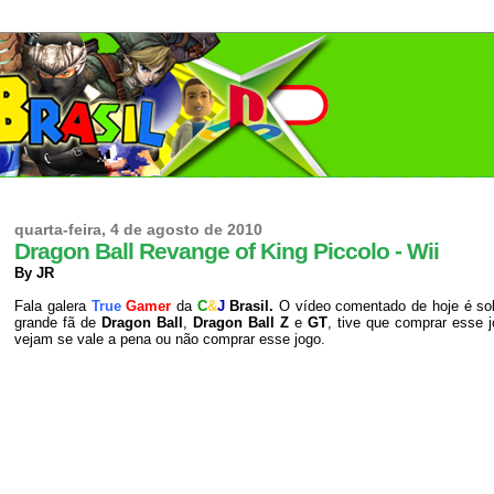
quarta-feira, 4 de agosto de 2010
Dragon Ball Revange of King Piccolo - Wii
By JR
Fala galera
True
Gamer
da
C
&
J
Brasil.
O vídeo comentado de hoje é so
grande fã de
Dragon Ball
,
Dragon Ball Z
e
GT
, tive que comprar esse 
vejam se vale a pena ou não comprar esse jogo.