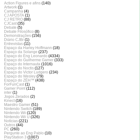
Action Figures e afins
(140)
Artwork
(1)
Campanha
(4)
CJ APOSTA
(1)
CJ RETRO
(88)
CJCast
(35)
Debate
(5)
Debate Filosófico
(8)
Demonstrações
(156)
Diário CJBr
(1)
Entrevistas
(11)
Espaço da Harley Hoffmann
(18)
Espaço da Solange
(237)
Espaço do Eng Leonardo
(4334)
Espaço do Guilherme Gamer
(333)
Espaço do Internauta
(1016)
Espaço do Noctis
(127)
Espaço do Victor Ludgero
(234)
Espaço do Wesley
(79)
Espaço do ZÈH™
(438)
ForFunCast
(1)
Gamer Point
(112)
inter
(1)
Jogos Zerados
(2)
Kinect
(16)
Maestro Gamer
(51)
Nintendo Switch
(189)
Nintendo Wii
(120)
Nintendo Wii U
(326)
Notícias
(221)
Outros
(44)
PC
(260)
Pergunte ao Eng Pablo
(10)
PlayStation 3
(1007)