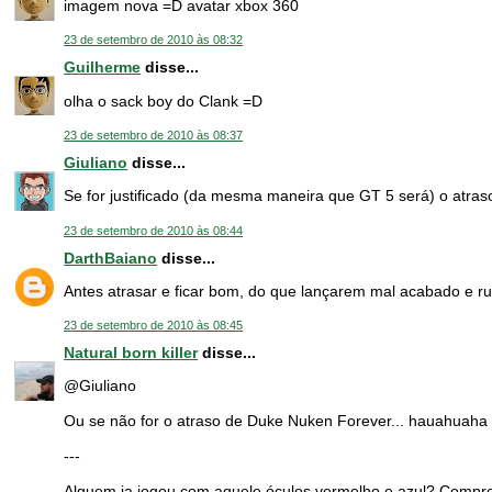
imagem nova =D avatar xbox 360
23 de setembro de 2010 às 08:32
Guilherme
disse...
olha o sack boy do Clank =D
23 de setembro de 2010 às 08:37
Giuliano
disse...
Se for justificado (da mesma maneira que GT 5 será) o atra
23 de setembro de 2010 às 08:44
DarthBaiano
disse...
Antes atrasar e ficar bom, do que lançarem mal acabado e ru
23 de setembro de 2010 às 08:45
Natural born killer
disse...
@Giuliano
Ou se não for o atraso de Duke Nuken Forever... hauahuaha
---
Alguem ja jogou com aquele óculos vermelho e azul? Compre