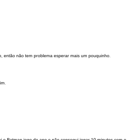
so, então não tem problema esperar mais um pouquinho.
im.
i o Batman jogo do ano e não consegui jogar 10 minutos com o