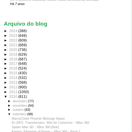
Há 7 anos
Arquivo do blog
►
2024
(388)
►
2023
(648)
►
2022
(609)
►
2021
(669)
►
2020
(736)
►
2019
(629)
►
2018
(667)
►
2017
(648)
►
2016
(524)
►
2015
(430)
►
2014
(532)
►
2013
(568)
►
2012
(900)
►
2011
(1050)
▼
2010
(811)
►
dezembro
(77)
►
novembro
(64)
►
outubro
(63)
▼
setembro
(68)
Marvel Dark Phoenix Bishoujo Statue
EI (387): Transformers: War for Cybertron - XBox 360
Spider-Man SD - XBox 360 [Noir]
Kameo: Elements of Power - XBox 360 - Parte 1