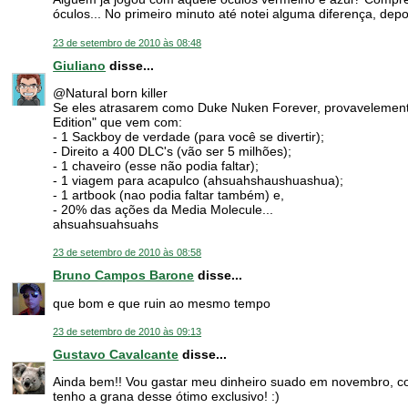
óculos... No primeiro minuto até notei alguma diferença, depoi
23 de setembro de 2010 às 08:48
Giuliano
disse...
@Natural born killer
Se eles atrasarem como Duke Nuken Forever, provavelemente
Edition" que vem com:
- 1 Sackboy de verdade (para você se divertir);
- Direito a 400 DLC's (vão ser 5 milhões);
- 1 chaveiro (esse não podia faltar);
- 1 viagem para acapulco (ahsuahshaushuashua);
- 1 artbook (nao podia faltar também) e,
- 20% das ações da Media Molecule...
ahsuahsuahsuahs
23 de setembro de 2010 às 08:58
Bruno Campos Barone
disse...
que bom e que ruin ao mesmo tempo
23 de setembro de 2010 às 09:13
Gustavo Cavalcante
disse...
Ainda bem!! Vou gastar meu dinheiro suado em novembro, com 
tenho a grana desse ótimo exclusivo! :)