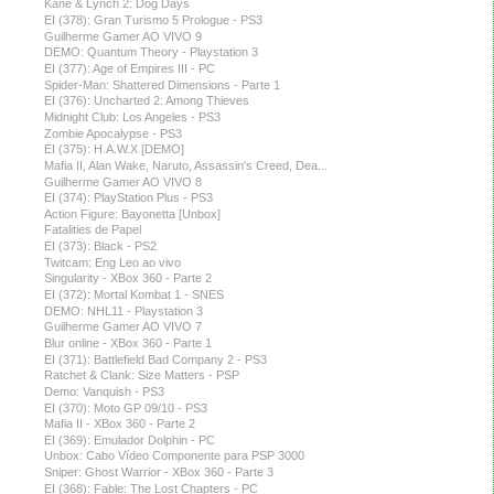
Kane & Lynch 2: Dog Days
EI (378): Gran Turismo 5 Prologue - PS3
Guilherme Gamer AO VIVO 9
DEMO: Quantum Theory - Playstation 3
EI (377): Age of Empires III - PC
Spider-Man: Shattered Dimensions - Parte 1
EI (376): Uncharted 2: Among Thieves
Midnight Club: Los Angeles - PS3
Zombie Apocalypse - PS3
EI (375): H.A.W.X [DEMO]
Mafia II, Alan Wake, Naruto, Assassin's Creed, Dea...
Guilherme Gamer AO VIVO 8
EI (374): PlayStation Plus - PS3
Action Figure: Bayonetta [Unbox]
Fatalities de Papel
EI (373): Black - PS2
Twitcam: Eng Leo ao vivo
Singularity - XBox 360 - Parte 2
EI (372): Mortal Kombat 1 - SNES
DEMO: NHL11 - Playstation 3
Guilherme Gamer AO VIVO 7
Blur online - XBox 360 - Parte 1
EI (371): Battlefield Bad Company 2 - PS3
Ratchet & Clank: Size Matters - PSP
Demo: Vanquish - PS3
EI (370): Moto GP 09/10 - PS3
Mafia II - XBox 360 - Parte 2
EI (369): Emulador Dolphin - PC
Unbox: Cabo Vídeo Componente para PSP 3000
Sniper: Ghost Warrior - XBox 360 - Parte 3
EI (368): Fable: The Lost Chapters - PC