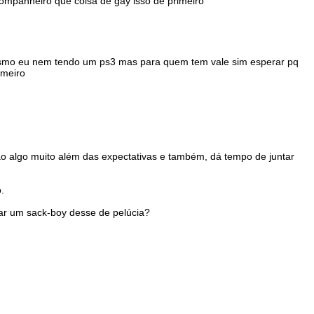
ompanheiro que coisa de gay isso de primeiro
mesmo eu nem tendo um ps3 mas para quem tem vale sim esperar pq
imeiro
o algo muito além das expectativas e também, dá tempo de juntar
.
ar um sack-boy desse de pelúcia?