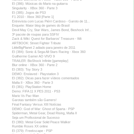
EI (386): Músicas do Mario na guitarra
Singularity - XBox 360 - Parte 3
EI (385): Jogos de PS3
F1 2010 - Xbox 360 [Parte 1]
Entrevista com Lucas Piérri Cardoso - Garoto de 11...
Enquete: Maior blog de games do Brasil
Devil May Cry, Star Wars, James Bond, Bioshock Inf...
3º pacote de roupas para SSFIV
Zack & Wiki: Quest for Barbaros' Treasure - Wii
ARTBOOK: Street Fighter Tribute
LittleBigPlanet 2 adiado para janeiro de 2011
EI (384): Sonic & Sega All-Stars Racing - Xbox 360
Guilherme Gamer AO VIVO 9
TRAILER: BioShock Infinite [gameplay]
Blur online - XBox 360 - Parte 2
EI (383): Toy Story 3
DEMO: Enslaved - Playstation 3
EI (382): Dicas para fazer vídeos comentados
Mafia II - XBox 360 - Parte 3
EI (381): PlayStation Home
Demo: FIFA 11 X PES 2011 - PS3
Mario Vs Pac-Man
Garotas também são Gamers!
Final Fantasy Versus XIII Notícias
DEMO: God of War: Ghost of Sparta - PSP
Spiderman, Metal Gear, Dead Rising, Mafia II
Seja um Profissional de Sucesso
EI (380): Metal Gear Solid Peace Walker
Rumble Roses XX online
EI (379): Freekscape - PSP