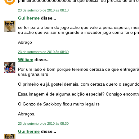
primeiroooooooooooooooo ai que delicia, eu preciso de um c
23 de setembro de 2010 às 08:18
Guilherme
disse...
se for para o bem do jogo acho que vale a pena esperar, 
eu acho que vai ser um grande e inovador jogo como foi o pr
Abraço
23 de setembro de 2010 às 08:30
William
disse...
Por um lado é bom porque teremos certeza de que entregarã
uma grana rsrs
O primeiro eu já gostei demais, com certeza quero o segundo
Essa imagem é de alguma edição especial? Consigo encontr
O Gonzo de Sack-boy ficou muito legal rs
Abraços.
23 de setembro de 2010 às 08:30
Guilherme
disse...