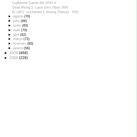
Guilherme Gamer AO VIVO 6
Dead Rising 2: Case Zero (Xbox 360)
EI (367): Uncharted 2: Among Thieves - PS3
►
agosto
(70)
►
julho
(66)
►
junho
(83)
►
maio
(70)
►
abril
(62)
►
março
(72)
►
fevereiro
(60)
►
janeiro
(56)
►
2009
(468)
►
2008
(228)