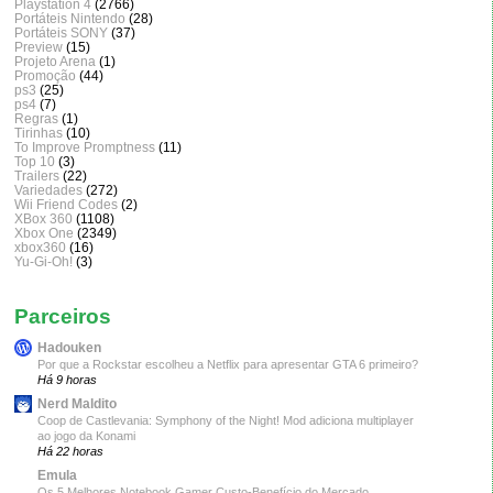
Playstation 4
(2766)
Portáteis Nintendo
(28)
Portáteis SONY
(37)
Preview
(15)
Projeto Arena
(1)
Promoção
(44)
ps3
(25)
ps4
(7)
Regras
(1)
Tirinhas
(10)
To Improve Promptness
(11)
Top 10
(3)
Trailers
(22)
Variedades
(272)
Wii Friend Codes
(2)
XBox 360
(1108)
Xbox One
(2349)
xbox360
(16)
Yu-Gi-Oh!
(3)
Parceiros
Hadouken
Por que a Rockstar escolheu a Netflix para apresentar GTA 6 primeiro?
Há 9 horas
Nerd Maldito
Coop de Castlevania: Symphony of the Night! Mod adiciona multiplayer
ao jogo da Konami
Há 22 horas
Emula
Os 5 Melhores Notebook Gamer Custo-Benefício do Mercado