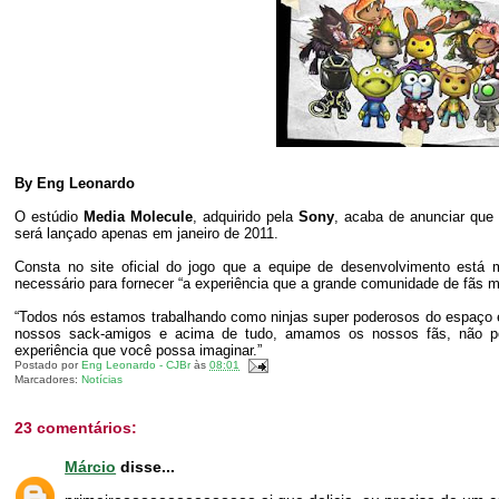
By Eng Leonardo
O estúdio
Media Molecule
, adquirido pela
Sony
, acaba de anunciar que 
será lançado apenas em janeiro de 2011.
Consta no site oficial do jogo que a equipe de desenvolvimento est
necessário para fornecer “a experiência que a grande comunidade de fãs m
“Todos nós estamos trabalhando como ninjas super poderosos do espa
nossos sack-amigos e acima de tudo, amamos os nossos fãs, não po
experiência que você possa imaginar.”
Postado por
Eng Leonardo - CJBr
às
08:01
Marcadores:
Notícias
23 comentários:
Márcio
disse...