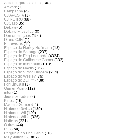
Action Figures e afins
(140)
Artwork
(1)
Campanha
(4)
CJ APOSTA
(1)
CJ RETRO
(88)
CJCast
(35)
Debate
(5)
Debate Filosófico
(8)
Demonstrações
(156)
Diário CJBr
(1)
Entrevistas
(11)
Espaço da Harley Hoffmann
(18)
Espaço da Solange
(237)
Espaço do Eng Leonardo
(4334)
Espaço do Guilherme Gamer
(333)
Espaço do Internauta
(1016)
Espaço do Noctis
(127)
Espaço do Victor Ludgero
(234)
Espaço do Wesley
(79)
Espaço do ZÈH™
(438)
ForFunCast
(1)
Gamer Point
(112)
inter
(1)
Jogos Zerados
(2)
Kinect
(16)
Maestro Gamer
(51)
Nintendo Switch
(189)
Nintendo Wii
(120)
Nintendo Wii U
(326)
Notícias
(221)
Outros
(44)
PC
(260)
Pergunte ao Eng Pablo
(10)
PlayStation 3
(1007)