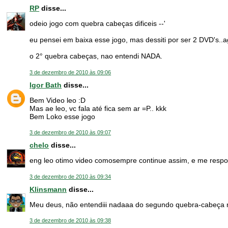
RP
disse...
odeio jogo com quebra cabeças dificeis --'
eu pensei em baixa esse jogo, mas dessiti por ser 2 DVD's
o 2° quebra cabeças, nao entendi NADA.
3 de dezembro de 2010 às 09:06
Igor Bath
disse...
Bem Video leo :D
Mas ae leo, vc fala até fica sem ar =P.. kkk
Bem Loko esse jogo
3 de dezembro de 2010 às 09:07
chelo
disse...
eng leo otimo video comosempre continue assim, e me resp
3 de dezembro de 2010 às 09:34
Klinsmann
disse...
Meu deus, não entendiii nadaaa do segundo quebra-cabeça
3 de dezembro de 2010 às 09:38