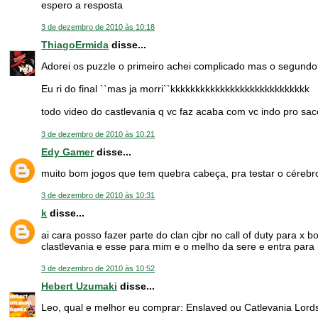
espero a resposta
3 de dezembro de 2010 às 10:18
ThiagoErmida
disse...
Adorei os puzzle o primeiro achei complicado mas o segundo f
Eu ri do final ``mas ja morri``kkkkkkkkkkkkkkkkkkkkkkkkkkkk
todo video do castlevania q vc faz acaba com vc indo pro sac
3 de dezembro de 2010 às 10:21
Edy Gamer
disse...
muito bom jogos que tem quebra cabeça, pra testar o cérebr
3 de dezembro de 2010 às 10:31
k
disse...
ai cara posso fazer parte do clan cjbr no call of duty para 
clastlevania e esse para mim e o melho da sere e entra para mi
3 de dezembro de 2010 às 10:52
Hebert Uzumaki
disse...
Leo, qual e melhor eu comprar: Enslaved ou Catlevania Lor