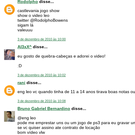
Rodolpho
disse...
castlevania jogo show
show o video leo
twitter @RodolphoBowens
sigam lá
valeuuu
3 de dezembro de 2010 às 10:00
Al3xX^
disse...
eu gosto de quebra-cabeças e adorei o video!
:D
3 de dezembro de 2010 às 10:02
rani
disse...
eng leo vc quando tinha de 11 a 14 anos tirava boas notas ou
3 de dezembro de 2010 às 10:08
Bruno Gabriel Bernardino
disse...
@eng leo
pode me emprestar uns ou um jogo de ps3 para eu gravar um 
se vc quiser assino ate contrato de locação
bom vídeo vlw