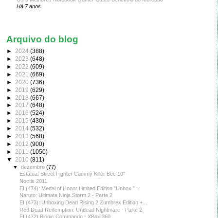
Há 7 anos
Arquivo do blog
►
2024
(388)
►
2023
(648)
►
2022
(609)
►
2021
(669)
►
2020
(736)
►
2019
(629)
►
2018
(667)
►
2017
(648)
►
2016
(524)
►
2015
(430)
►
2014
(532)
►
2013
(568)
►
2012
(900)
►
2011
(1050)
▼
2010
(811)
▼
dezembro
(77)
Estátua: Street Fighter Cammy Killer Bee 10"
Noctis 2011
EI (474): Medal of Honor Limited Edition "Unbox " ...
Naruto: Ultimate Ninja Storm 2 - Parte 2
EI (473): Unboxing Dead Rising 2 Zumbrex Edition +...
Red Dead Redemption: Undead Nightmare - Parte 2
EI (472) Bionic Commando - XBox 360