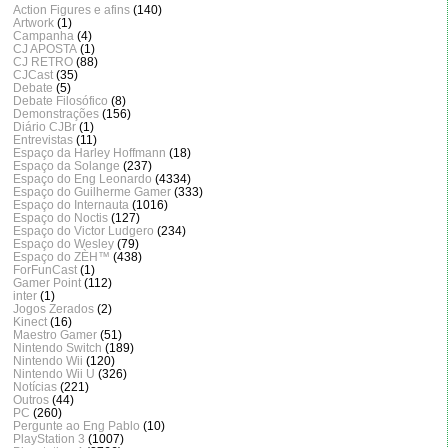
Action Figures e afins
(140)
Artwork
(1)
Campanha
(4)
CJ APOSTA
(1)
CJ RETRO
(88)
CJCast
(35)
Debate
(5)
Debate Filosófico
(8)
Demonstrações
(156)
Diário CJBr
(1)
Entrevistas
(11)
Espaço da Harley Hoffmann
(18)
Espaço da Solange
(237)
Espaço do Eng Leonardo
(4334)
Espaço do Guilherme Gamer
(333)
Espaço do Internauta
(1016)
Espaço do Noctis
(127)
Espaço do Victor Ludgero
(234)
Espaço do Wesley
(79)
Espaço do ZÈH™
(438)
ForFunCast
(1)
Gamer Point
(112)
inter
(1)
Jogos Zerados
(2)
Kinect
(16)
Maestro Gamer
(51)
Nintendo Switch
(189)
Nintendo Wii
(120)
Nintendo Wii U
(326)
Notícias
(221)
Outros
(44)
PC
(260)
Pergunte ao Eng Pablo
(10)
PlayStation 3
(1007)