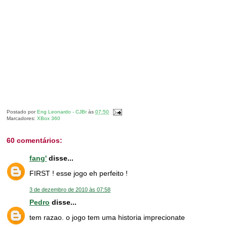
Postado por
Eng Leonardo - CJBr
às
07:50
Marcadores:
XBox 360
60 comentários:
fang'
disse...
FIRST ! esse jogo eh perfeito !
3 de dezembro de 2010 às 07:58
Pedro
disse...
tem razao. o jogo tem uma historia imprecionate