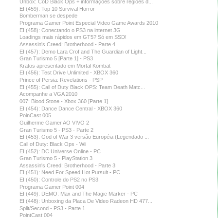
Unbox: CoD Black Ops + informações sobre regiões d...
EI (459): Top 10 Survival Horror
Bomberman se despede
Programa Gamer Point Especial Video Game Awards 2010
EI (458): Conectando o PS3 na internet 3G
Loadings mais rápidos em GT5? Só em SSD!
Assassin's Creed: Brotherhood - Parte 4
EI (457): Demo Lara Crof and The Guardian of Light...
Gran Turismo 5 [Parte 1] - PS3
Kratos apresentado em Mortal Kombat
EI (456): Test Drive Unlimited - XBOX 360
Prince of Persia: Revelations - PSP
EI (455): Call of Duty Black OPS: Team Death Matc...
Acompanhe a VGA 2010
007: Blood Stone - Xbox 360 [Parte 1]
EI (454): Dance Dance Central - XBOX 360
PoinCast 005
Guilherme Gamer AO VIVO 2
Gran Turismo 5 - PS3 - Parte 2
EI (453): God of War 3 versão Européia (Legendado ...
Call of Duty: Black Ops - Wii
EI (452): DC Universe Online - PC
Gran Turismo 5 - PlayStation 3
Assassin's Creed: Brotherhood - Parte 3
EI (451): Need For Speed Hot Pursuit - PC
EI (450): Controle do PS2 no PS3
Programa Gamer Point 004
EI (449): DEMO: Max and The Magic Marker - PC
EI (448): Unboxing da Placa De Video Radeon HD 477...
Split/Second - PS3 - Parte 1
PointCast 004