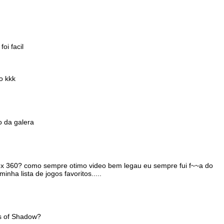
oi facil
o kkk
o da galera
x box 360? como sempre otimo video bem legau eu sempre fui f~~a do
nha lista de jogos favoritos.....
ds of Shadow?