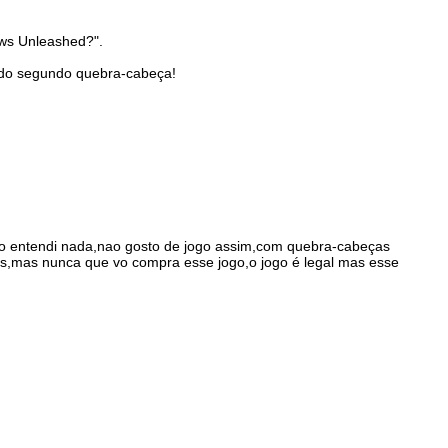
aws Unleashed?".
do segundo quebra-cabeça!
 nao entendi nada,nao gosto de jogo assim,com quebra-cabeças
ceis,mas nunca que vo compra esse jogo,o jogo é legal mas esse