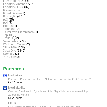
Playstation 4
(2766)
Portáteis Nintendo
(28)
Portáteis SONY
(37)
Preview
(15)
Projeto Arena
(1)
Promoção
(44)
ps3
(25)
ps4
(7)
Regras
(1)
Tirinhas
(10)
To Improve Promptness
(11)
Top 10
(3)
Trailers
(22)
Variedades
(272)
Wii Friend Codes
(2)
XBox 360
(1108)
Xbox One
(2349)
xbox360
(16)
Yu-Gi-Oh!
(3)
Parceiros
Hadouken
Por que a Rockstar escolheu a Netflix para apresentar GTA 6 primeiro?
Há 10 horas
Nerd Maldito
Coop de Castlevania: Symphony of the Night! Mod adiciona multiplayer
ao jogo da Konami
Há 22 horas
Emula
Os 5 Melhores Notebook Gamer Custo-Benefício do Mercado