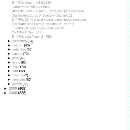
EI (447): Kinect - XBOX 360
Guilherme Gamer AO VIVO
UNBOX: Gran Turismo 5 - PS3 [dica para comprar]
Castlevania: Lords of Shadow - Capítulo 11
EI (446): Como gravar vídeos comentados sem tripé
Star Wars: The Force Unleashed 2 - Parte 2
EI (445): Demonstração Nintendo Wii
CoD Black Ops - PS3
EI (444): Lost Planet 2 - PS3
►
novembro
(64)
►
outubro
(63)
►
setembro
(68)
►
agosto
(70)
►
julho
(66)
►
junho
(83)
►
maio
(70)
►
abril
(62)
►
março
(72)
►
fevereiro
(60)
►
janeiro
(56)
►
2009
(468)
►
2008
(228)