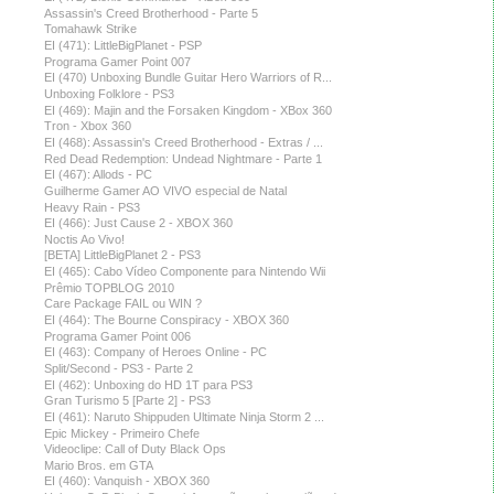
Assassin's Creed Brotherhood - Parte 5
Tomahawk Strike
EI (471): LittleBigPlanet - PSP
Programa Gamer Point 007
EI (470) Unboxing Bundle Guitar Hero Warriors of R...
Unboxing Folklore - PS3
EI (469): Majin and the Forsaken Kingdom - XBox 360
Tron - Xbox 360
EI (468): Assassin's Creed Brotherhood - Extras / ...
Red Dead Redemption: Undead Nightmare - Parte 1
EI (467): Allods - PC
Guilherme Gamer AO VIVO especial de Natal
Heavy Rain - PS3
EI (466): Just Cause 2 - XBOX 360
Noctis Ao Vivo!
[BETA] LittleBigPlanet 2 - PS3
EI (465): Cabo Vídeo Componente para Nintendo Wii
Prêmio TOPBLOG 2010
Care Package FAIL ou WIN ?
EI (464): The Bourne Conspiracy - XBOX 360
Programa Gamer Point 006
EI (463): Company of Heroes Online - PC
Split/Second - PS3 - Parte 2
EI (462): Unboxing do HD 1T para PS3
Gran Turismo 5 [Parte 2] - PS3
EI (461): Naruto Shippuden Ultimate Ninja Storm 2 ...
Epic Mickey - Primeiro Chefe
Videoclipe: Call of Duty Black Ops
Mario Bros. em GTA
EI (460): Vanquish - XBOX 360