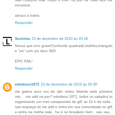
Nao costumo usar muito o msn. na psn he mais facil me
encontrar.
abraco a todos.
Responder
Suchima
23 de dezembro de 2010 às 20:18
Nossa que erro grave!Confundir quadrado,bolinha,triangulo
e "xis" com um xbox 360!
EPIC FAIL!
Responder
edmilson1872
23 de dezembro de 2010 às 20:30
ola galera aoro vcs da cjbr, estou falando pela primeira
ves.. . me add na psn? edmilson 1872, todos os sabados to
organizando um mini campeonato de gt5 as 10 h da noite..
nao esqueça só me add e entra em sua comunidade no gt5
e entra na minha sala.. ha é so brasileiro hem.. xau xau...