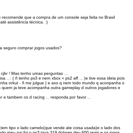
 recomende que a compra de um console seja feita no Brasil
té assistência técnica. :)
ha seguro comprar jogos usados?
 cjbr ! Mas tenho umas perguntas ...
a ...: ( ñ tenho ps3 e nem xbox = ps2 aff ... )e tive essa ideia pois
inha orkut - ñ me julgue ) e axo q nem todo mundo q aconpanha o
sim quem ja teve acompanha outra gameplay d outros jogadores e
r e tambem os d racing ... responda por favor ...
,tem tipo o lado camelo(que vende ate coisa usada)e o lado dos
 meu pai foi o ps3 tava 319 dolares,deu 600 reais e os jogos