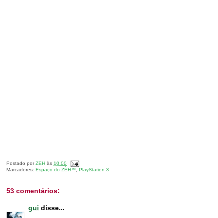
Postado por
ZEH
às
10:00
Marcadores:
Espaço do ZÈH™
,
PlayStation 3
53 comentários:
gui
disse...