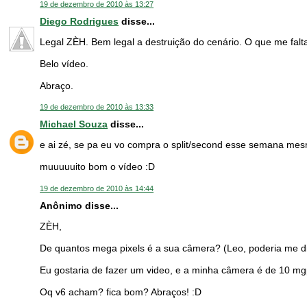
19 de dezembro de 2010 às 13:27
Diego Rodrigues
disse...
Legal ZÈH. Bem legal a destruição do cenário. O que me fal
Belo vídeo.
Abraço.
19 de dezembro de 2010 às 13:33
Michael Souza
disse...
e ai zé, se pa eu vo compra o split/second esse semana mes
muuuuuito bom o vídeo :D
19 de dezembro de 2010 às 14:44
Anônimo disse...
ZÈH,
De quantos mega pixels é a sua câmera? (Leo, poderia me d
Eu gostaria de fazer um video, e a minha câmera é de 10 mgpx
Oq v6 acham? fica bom? Abraços! :D