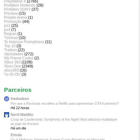
Playstation 4
(2766)
Portáteis Nintendo
(28)
Portáteis SONY
(37)
Preview
(15)
Projeto Arena
(1)
Promoção
(44)
ps3
(25)
ps4
(7)
Regras
(1)
Tirinhas
(10)
To Improve Promptness
(11)
Top 10
(3)
Trailers
(22)
Variedades
(272)
Wii Friend Codes
(2)
XBox 360
(1108)
Xbox One
(2349)
xbox360
(16)
Yu-Gi-Oh!
(3)
Parceiros
Hadouken
Por que a Rockstar escolheu a Netflix para apresentar GTA 6 primeiro?
Há 12 horas
Nerd Maldito
Coop de Castlevania: Symphony of the Night! Mod adiciona multiplayer
ao jogo da Konami
Há um dia
Emula
Os 5 Melhores Notebook Gamer Custo-Benefício do Mercado