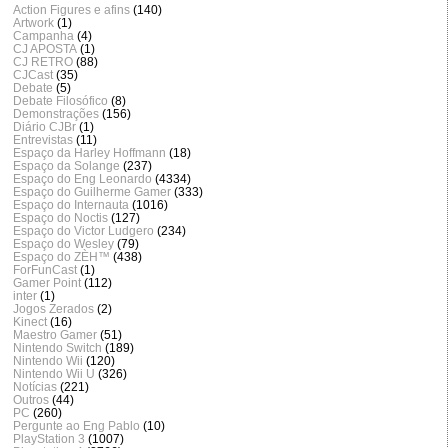
Action Figures e afins
(140)
Artwork
(1)
Campanha
(4)
CJ APOSTA
(1)
CJ RETRO
(88)
CJCast
(35)
Debate
(5)
Debate Filosófico
(8)
Demonstrações
(156)
Diário CJBr
(1)
Entrevistas
(11)
Espaço da Harley Hoffmann
(18)
Espaço da Solange
(237)
Espaço do Eng Leonardo
(4334)
Espaço do Guilherme Gamer
(333)
Espaço do Internauta
(1016)
Espaço do Noctis
(127)
Espaço do Victor Ludgero
(234)
Espaço do Wesley
(79)
Espaço do ZÈH™
(438)
ForFunCast
(1)
Gamer Point
(112)
inter
(1)
Jogos Zerados
(2)
Kinect
(16)
Maestro Gamer
(51)
Nintendo Switch
(189)
Nintendo Wii
(120)
Nintendo Wii U
(326)
Notícias
(221)
Outros
(44)
PC
(260)
Pergunte ao Eng Pablo
(10)
PlayStation 3
(1007)