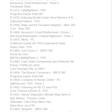
Assassin's Creed Brotherhood - Parte 5
Tomahawk Strike
EI (471): LittleBigPlanet - PSP
Programa Gamer Point 007
EI (470) Unboxing Bundle Guitar Hero Warriors of R...
Unboxing Folklore - PS3
EI (469): Majin and the Forsaken Kingdom - XBox 360
Tron - Xbox 360
EI (468): Assassin's Creed Brotherhood - Extras / ...
Red Dead Redemption: Undead Nightmare - Parte 1
EI (467): Allods - PC
Guilherme Gamer AO VIVO especial de Natal
Heavy Rain - PS3
EI (466): Just Cause 2 - XBOX 360
Noctis Ao Vivo!
[BETA] LittleBigPlanet 2 - PS3
EI (465): Cabo Vídeo Componente para Nintendo Wii
Prêmio TOPBLOG 2010
Care Package FAIL ou WIN ?
EI (464): The Bourne Conspiracy - XBOX 360
Programa Gamer Point 006
EI (463): Company of Heroes Online - PC
Split/Second - PS3 - Parte 2
EI (462): Unboxing do HD 1T para PS3
Gran Turismo 5 [Parte 2] - PS3
EI (461): Naruto Shippuden Ultimate Ninja Storm 2 ...
Epic Mickey - Primeiro Chefe
Videoclipe: Call of Duty Black Ops
Mario Bros. em GTA
EI (460): Vanquish - XBOX 360