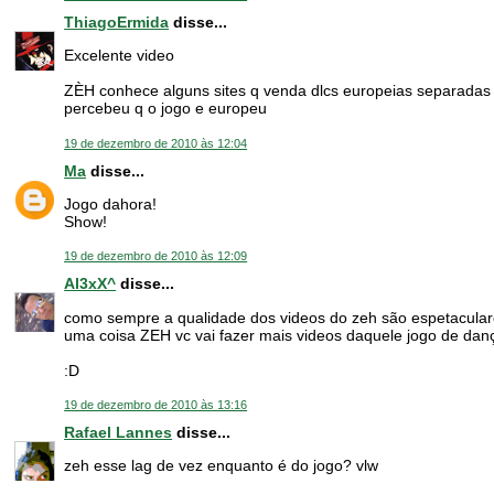
ThiagoErmida
disse...
Excelente video
ZÈH conhece alguns sites q venda dlcs europeias separadas
percebeu q o jogo e europeu
19 de dezembro de 2010 às 12:04
Ma
disse...
Jogo dahora!
Show!
19 de dezembro de 2010 às 12:09
Al3xX^
disse...
como sempre a qualidade dos videos do zeh são espetacular
uma coisa ZEH vc vai fazer mais videos daquele jogo de danç
:D
19 de dezembro de 2010 às 13:16
Rafael Lannes
disse...
zeh esse lag de vez enquanto é do jogo? vlw