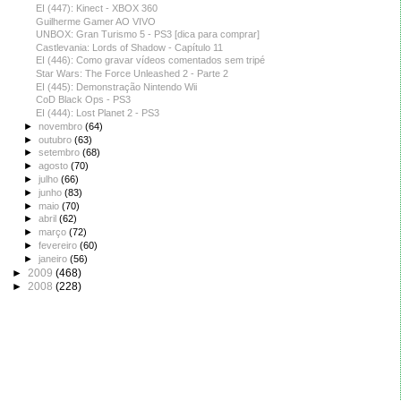
EI (447): Kinect - XBOX 360
Guilherme Gamer AO VIVO
UNBOX: Gran Turismo 5 - PS3 [dica para comprar]
Castlevania: Lords of Shadow - Capítulo 11
EI (446): Como gravar vídeos comentados sem tripé
Star Wars: The Force Unleashed 2 - Parte 2
EI (445): Demonstração Nintendo Wii
CoD Black Ops - PS3
EI (444): Lost Planet 2 - PS3
►
novembro
(64)
►
outubro
(63)
►
setembro
(68)
►
agosto
(70)
►
julho
(66)
►
junho
(83)
►
maio
(70)
►
abril
(62)
►
março
(72)
►
fevereiro
(60)
►
janeiro
(56)
►
2009
(468)
►
2008
(228)