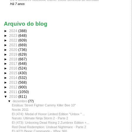
Há 7 anos
Arquivo do blog
►
2024
(388)
►
2023
(648)
►
2022
(609)
►
2021
(669)
►
2020
(736)
►
2019
(629)
►
2018
(667)
►
2017
(648)
►
2016
(524)
►
2015
(430)
►
2014
(532)
►
2013
(568)
►
2012
(900)
►
2011
(1050)
▼
2010
(811)
▼
dezembro
(77)
Estátua: Street Fighter Cammy Killer Bee 10"
Noctis 2011
EI (474): Medal of Honor Limited Edition "Unbox " ...
Naruto: Ultimate Ninja Storm 2 - Parte 2
EI (473): Unboxing Dead Rising 2 Zumbrex Edition +...
Red Dead Redemption: Undead Nightmare - Parte 2
EI (472) Bionic Commando - XBox 360