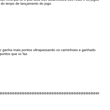
 do tenpo de lançamento do jogo.
vc ganha mais pontos ultrapassando os caminhoes e ganhado
pontos que vc faz.
HHHHHHHHHHHHHHHHHHHHHHHHHHHHHHHHHHHHHHHHHH