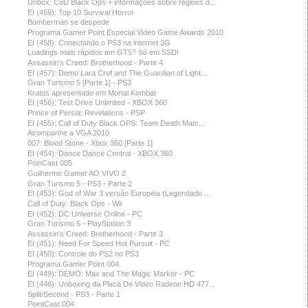
Unbox: CoD Black Ops + informações sobre regiões d...
EI (459): Top 10 Survival Horror
Bomberman se despede
Programa Gamer Point Especial Video Game Awards 2010
EI (458): Conectando o PS3 na internet 3G
Loadings mais rápidos em GT5? Só em SSD!
Assassin's Creed: Brotherhood - Parte 4
EI (457): Demo Lara Crof and The Guardian of Light...
Gran Turismo 5 [Parte 1] - PS3
Kratos apresentado em Mortal Kombat
EI (456): Test Drive Unlimited - XBOX 360
Prince of Persia: Revelations - PSP
EI (455): Call of Duty Black OPS: Team Death Matc...
Acompanhe a VGA 2010
007: Blood Stone - Xbox 360 [Parte 1]
EI (454): Dance Dance Central - XBOX 360
PoinCast 005
Guilherme Gamer AO VIVO 2
Gran Turismo 5 - PS3 - Parte 2
EI (453): God of War 3 versão Européia (Legendado ...
Call of Duty: Black Ops - Wii
EI (452): DC Universe Online - PC
Gran Turismo 5 - PlayStation 3
Assassin's Creed: Brotherhood - Parte 3
EI (451): Need For Speed Hot Pursuit - PC
EI (450): Controle do PS2 no PS3
Programa Gamer Point 004
EI (449): DEMO: Max and The Magic Marker - PC
EI (448): Unboxing da Placa De Video Radeon HD 477...
Split/Second - PS3 - Parte 1
PointCast 004