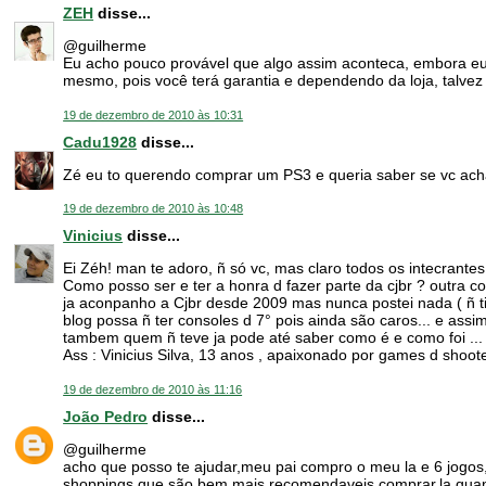
ZEH
disse...
@guilherme
Eu acho pouco provável que algo assim aconteca, embora eu
mesmo, pois você terá garantia e dependendo da loja, talvez a
19 de dezembro de 2010 às 10:31
Cadu1928
disse...
Zé eu to querendo comprar um PS3 e queria saber se vc ac
19 de dezembro de 2010 às 10:48
Vinicius
disse...
Ei Zéh! man te adoro, ñ só vc, mas claro todos os intecrantes
Como posso ser e ter a honra d fazer parte da cjbr ? outra cois
ja aconpanho a Cjbr desde 2009 mas nunca postei nada ( ñ t
blog possa ñ ter consoles d 7° pois ainda são caros... e as
tambem quem ñ teve ja pode até saber como é e como foi ...
Ass : Vinicius Silva, 13 anos , apaixonado por games d shoote
19 de dezembro de 2010 às 11:16
João Pedro
disse...
@guilherme
acho que posso te ajudar,meu pai compro o meu la e 6 jogos
shoppings,que são bem mais recomendaveis comprar,la quando