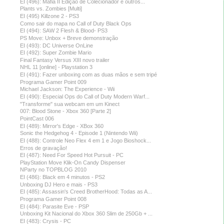
EI (496): Máfia II Edição de Colecionador e outros...
Plants vs. Zombies [Multi]
EI (495) Killzone 2 - PS3
Como sair do mapa no Call of Duty Black Ops
EI (494): SAW 2 Flesh & Blood- PS3
PS Move: Unbox + Breve demonstração
EI (493): DC Universe OnLine
EI (492): Super Zombie Mario
Final Fantasy Versus XIII novo trailer
NHL 11 [online] - Playstation 3
EI (491): Fazer unboxing com as duas mãos e sem tripé
Programa Gamer Point 009
Michael Jackson: The Experience - Wii
EI (490): Especial Ops do Call of Duty Modern Warf...
"Transforme" sua webcam em um Kinect
007: Blood Stone - Xbox 360 [Parte 2]
PointCast 006
EI (489): Mirror's Edge - XBox 360
Sonic the Hedgehog 4 - Episode 1 (Nintendo Wii)
EI (488): Controle Neo Flex 4 em 1 e Jogo Bioshock...
Erros de gravação!
EI (487): Need For Speed Hot Pursuit - PC
PlayStation Move Klik-On Candy Dispenser
NParty no TOPBLOG 2010
EI (486): Black em 4 minutos - PS2
Unboxing DJ Hero e mais - PS3
EI (485): Assassin's Creed BrotherHood: Todas as A...
Programa Gamer Point 008
EI (484): Parasite Eve - PSP
Unboxing Kit Nacional do Xbox 360 Slim de 250Gb + ...
EI (483): Crysis - PC