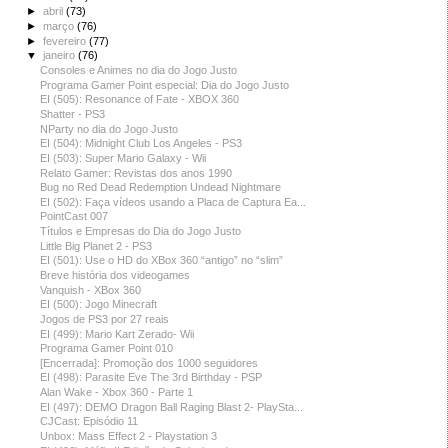
►
abril
(73)
►
março
(76)
►
fevereiro
(77)
▼
janeiro
(76)
Consoles e Animes no dia do Jogo Justo
Programa Gamer Point especial: Dia do Jogo Justo
EI (505): Resonance of Fate - XBOX 360
Shatter - PS3
NParty no dia do Jogo Justo
EI (504): Midnight Club Los Angeles - PS3
EI (503): Super Mario Galaxy - Wii
Relato Gamer: Revistas dos anos 1990
Bug no Red Dead Redemption Undead Nightmare
EI (502): Faça vídeos usando a Placa de Captura Ea...
PointCast 007
Títulos e Empresas do Dia do Jogo Justo
Little Big Planet 2 - PS3
EI (501): Use o HD do XBox 360 “antigo” no “slim”
Breve história dos videogames
Vanquish - XBox 360
EI (500): Jogo Minecraft
Jogos de PS3 por 27 reais
EI (499): Mario Kart Zerado- Wii
Programa Gamer Point 010
[Encerrada]: Promoção dos 1000 seguidores
EI (498): Parasite Eve The 3rd Birthday - PSP
Alan Wake - Xbox 360 - Parte 1
EI (497): DEMO Dragon Ball Raging Blast 2- PlaySta...
CJCast: Episódio 11
Unbox: Mass Effect 2 - Playstation 3