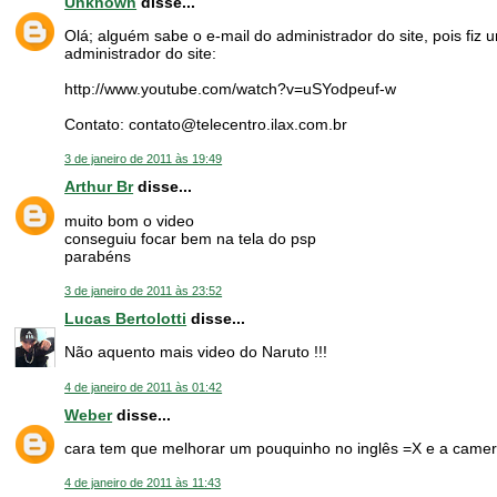
Unknown
disse...
Olá; alguém sabe o e-mail do administrador do site, pois fiz 
administrador do site:
http://www.youtube.com/watch?v=uSYodpeuf-w
Contato: contato@telecentro.ilax.com.br
3 de janeiro de 2011 às 19:49
Arthur Br
disse...
muito bom o video
conseguiu focar bem na tela do psp
parabéns
3 de janeiro de 2011 às 23:52
Lucas Bertolotti
disse...
Não aquento mais video do Naruto !!!
4 de janeiro de 2011 às 01:42
Weber
disse...
cara tem que melhorar um pouquinho no inglês =X e a camera 
4 de janeiro de 2011 às 11:43