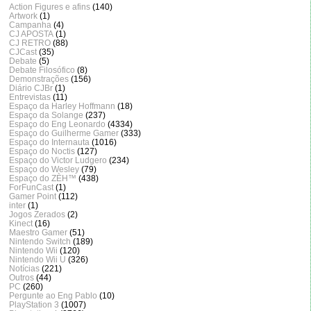
Action Figures e afins
(140)
Artwork
(1)
Campanha
(4)
CJ APOSTA
(1)
CJ RETRO
(88)
CJCast
(35)
Debate
(5)
Debate Filosófico
(8)
Demonstrações
(156)
Diário CJBr
(1)
Entrevistas
(11)
Espaço da Harley Hoffmann
(18)
Espaço da Solange
(237)
Espaço do Eng Leonardo
(4334)
Espaço do Guilherme Gamer
(333)
Espaço do Internauta
(1016)
Espaço do Noctis
(127)
Espaço do Victor Ludgero
(234)
Espaço do Wesley
(79)
Espaço do ZÈH™
(438)
ForFunCast
(1)
Gamer Point
(112)
inter
(1)
Jogos Zerados
(2)
Kinect
(16)
Maestro Gamer
(51)
Nintendo Switch
(189)
Nintendo Wii
(120)
Nintendo Wii U
(326)
Notícias
(221)
Outros
(44)
PC
(260)
Pergunte ao Eng Pablo
(10)
PlayStation 3
(1007)