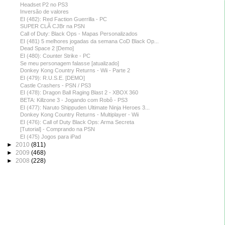
Headset P2 no PS3
Inversão de valores
EI (482): Red Faction Guerrilla - PC
SUPER CLÃ CJBr na PSN
Call of Duty: Black Ops - Mapas Personalizados
EI (481) 5 melhores jogadas da semana CoD Black Op...
Dead Space 2 [Demo]
EI (480): Counter Strike - PC
Se meu personagem falasse [atualizado]
Donkey Kong Country Returns - Wii - Parte 2
EI (479): R.U.S.E. [DEMO]
Castle Crashers - PSN / PS3
EI (478): Dragon Ball Raging Blast 2 - XBOX 360
BETA: Killzone 3 - Jogando com Robô - PS3
EI (477): Naruto Shippuden Ultimate Ninja Heroes 3...
Donkey Kong Country Returns - Multiplayer - Wii
EI (476): Call of Duty Black Ops: Arma Secreta
[Tutorial] - Comprando na PSN
EI (475) Jogos para iPad
►
2010
(811)
►
2009
(468)
►
2008
(228)