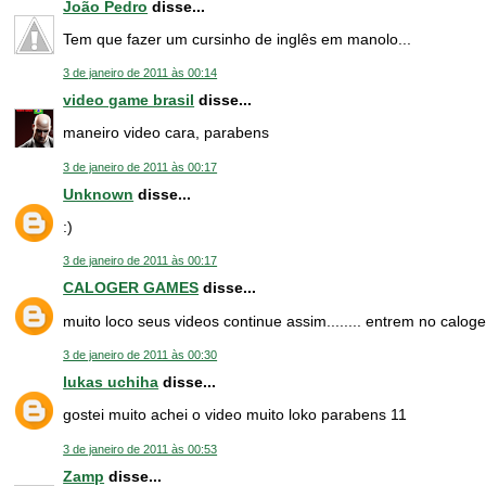
João Pedro
disse...
Tem que fazer um cursinho de inglês em manolo...
3 de janeiro de 2011 às 00:14
video game brasil
disse...
maneiro video cara, parabens
3 de janeiro de 2011 às 00:17
Unknown
disse...
:)
3 de janeiro de 2011 às 00:17
CALOGER GAMES
disse...
muito loco seus videos continue assim........ entrem no cal
3 de janeiro de 2011 às 00:30
lukas uchiha
disse...
gostei muito achei o video muito loko parabens 11
3 de janeiro de 2011 às 00:53
Zamp
disse...