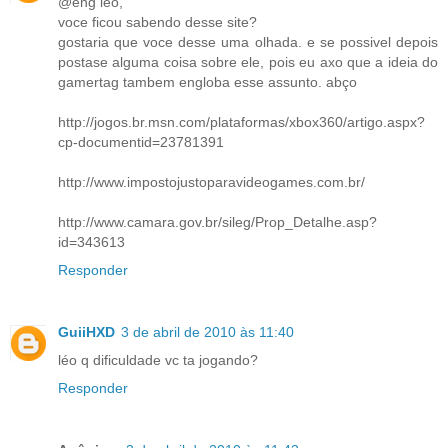
@eng leo,
voce ficou sabendo desse site?
gostaria que voce desse uma olhada. e se possivel depois
postase alguma coisa sobre ele, pois eu axo que a ideia do
gamertag tambem engloba esse assunto. abço
http://jogos.br.msn.com/plataformas/xbox360/artigo.aspx?
cp-documentid=23781391
http://www.impostojustoparavideogames.com.br/
http://www.camara.gov.br/sileg/Prop_Detalhe.asp?
id=343613
Responder
GuiiHXD
3 de abril de 2010 às 11:40
léo q dificuldade vc ta jogando?
Responder