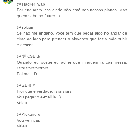
@ Hacker_wap
Por enquanto isso ainda não está nos nossos planos. Mas
quem sabe no futuro. :)
@ rokium
Se não me engano. Você tem que pegar algo no andar de
cima ao lado para prender a alavanca que faz a mão subir
e descer.
@ 雲 CSB d\
Quando eu postei eu achei que ninguém ia cair nessa.
rsrsrsrsrsrsrsrsrs
Foi mal. :D
@ ZÈH!™
Pior que é verdade. rsrsrsrsrs
Vou pegar o e-mail lá. :)
Valeu
@ Alexandre
Vou verificar.
Valeu.