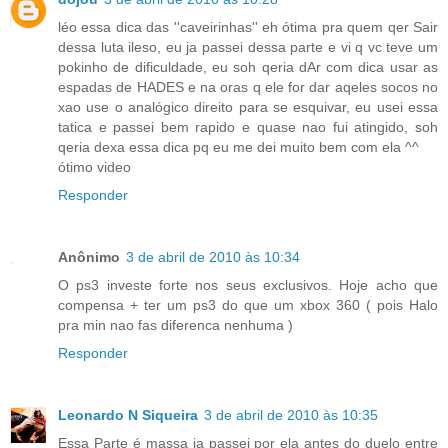
léo essa dica das ''caveirinhas'' eh ótima pra quem qer Sair
dessa luta ileso, eu ja passei dessa parte e vi q vc teve um
pokinho de dificuldade, eu soh qeria dAr com dica usar as
espadas de HADES e na oras q ele for dar aqeles socos no
xao use o analógico direito para se esquivar, eu usei essa
tatica e passei bem rapido e quase nao fui atingido, soh
qeria dexa essa dica pq eu me dei muito bem com ela ^^
ótimo video
Responder
Anônimo
3 de abril de 2010 às 10:34
O ps3 investe forte nos seus exclusivos. Hoje acho que
compensa + ter um ps3 do que um xbox 360 ( pois Halo
pra min nao fas diferenca nenhuma )
Responder
Leonardo N Siqueira
3 de abril de 2010 às 10:35
Essa Parte é massa ja passei por ela antes do duelo entre