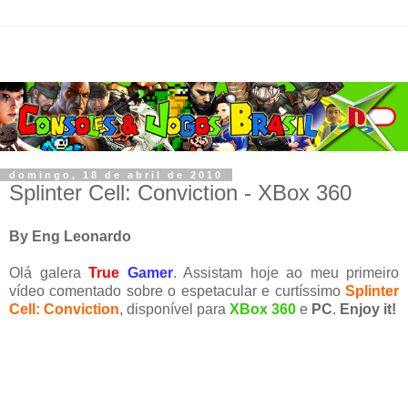
domingo, 18 de abril de 2010
Splinter Cell: Conviction - XBox 360
By Eng Leonardo
Olá galera
True
Gamer
. Assistam hoje ao meu primeiro
vídeo comentado sobre o espetacular e curtíssimo
Splinter
Cell: Conviction
, disponível para
XBox 360
e
PC
.
Enjoy it!