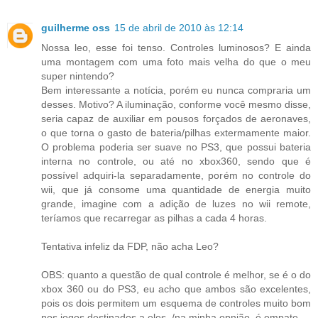
guilherme oss
15 de abril de 2010 às 12:14
Nossa leo, esse foi tenso. Controles luminosos? E ainda
uma montagem com uma foto mais velha do que o meu
super nintendo?
Bem interessante a notícia, porém eu nunca compraria um
desses. Motivo? A iluminação, conforme você mesmo disse,
seria capaz de auxiliar em pousos forçados de aeronaves,
o que torna o gasto de bateria/pilhas extermamente maior.
O problema poderia ser suave no PS3, que possui bateria
interna no controle, ou até no xbox360, sendo que é
possível adquiri-la separadamente, porém no controle do
wii, que já consome uma quantidade de energia muito
grande, imagine com a adição de luzes no wii remote,
teríamos que recarregar as pilhas a cada 4 horas.
Tentativa infeliz da FDP, não acha Leo?
OBS: quanto a questão de qual controle é melhor, se é o do
xbox 360 ou do PS3, eu acho que ambos são excelentes,
pois os dois permitem um esquema de controles muito bom
nos jogos destinados a eles. /na minha opnião, é empate.