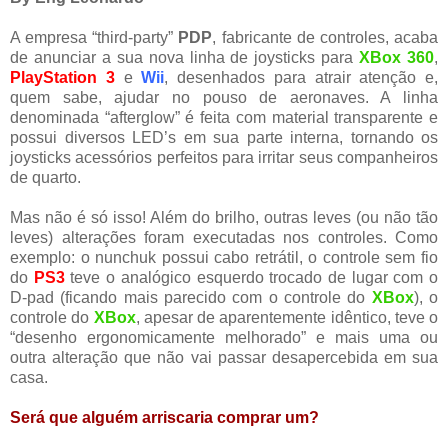
A empresa “third-party”
PDP
, fabricante de controles, acaba
de anunciar a sua nova linha de joysticks para
XBox 360
,
PlayStation 3
e
Wii
, desenhados para atrair atenção e,
quem sabe, ajudar no pouso de aeronaves. A linha
denominada “afterglow” é feita com material transparente e
possui diversos LED’s em sua parte interna, tornando os
joysticks acessórios perfeitos para irritar seus companheiros
de quarto.
Mas não é só isso! Além do brilho, outras leves (ou não tão
leves) alterações foram executadas nos controles. Como
exemplo: o nunchuk possui cabo retrátil, o controle sem fio
do
PS3
teve o analógico esquerdo trocado de lugar com o
D-pad (ficando mais parecido com o controle do
XBox
), o
controle do
XBox
, apesar de aparentemente idêntico, teve o
“desenho ergonomicamente melhorado” e mais uma ou
outra alteração que não vai passar desapercebida em sua
casa.
Será que alguém arriscaria comprar um?