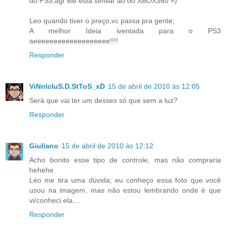
do PS3,agr ele está similar ao do XBOX360 =)
Leo quando tiver o preço,vc passa pra gente;
A melhor Ideia iventada para o PS3
aeeeeeeeeeeeeeeeeeee!!!!
Responder
ViNnIcIuS.D.StToS_xD
15 de abril de 2010 às 12:05
Será que vai ter um desses só que sem a luz?
Responder
Giuliano
15 de abril de 2010 às 12:12
Acho bonito esse tipo de controle, mas não compraria
hehehe
Léo me tira uma dúvida; eu conheço essa foto que você
usou na imagem, mas não estou lembrando onde é que
vi/conheci ela....
Responder