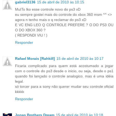
gabriel3136
15 de abril de 2010 às 10:15
MuITo lko esse controle novo do ps3 xD
eu sempre gostei mais do controle do xbox 360 msm ^^ <>
agora n tenho mais o q reclamar do ps3 xD
E VC ENG LEO Q CONTROLE PREFERE ? O DO PS3 OU
O DO XBOX 360 ?
( RESPONDI VIU ! )
Responder
Rafael Morais [Rahkill]
15 de abril de 2010 às 10:17
Ficaria complicado para quem está acostumado a jogar
com o controle do ps3 desde o inicio, ou seja, desde o ps1
quando foi lançado o controle analogico. mas é uma idéia
legal.
só torcer para a sony não querer mudar seu controle oficial
kkkkk
Responder
Jonas Brothers Dream
15 de abril de 2010 às 10:18