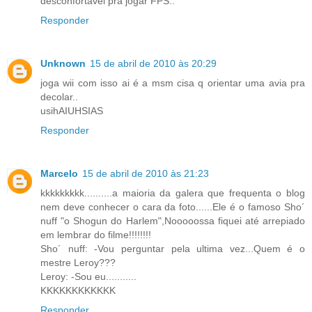
desconfortável pra jogar FPS..
Responder
Unknown
15 de abril de 2010 às 20:29
joga wii com isso ai é a msm cisa q orientar uma avia pra
decolar..
usihAIUHSIAS
Responder
Marcelo
15 de abril de 2010 às 21:23
kkkkkkkkk..........a maioria da galera que frequenta o blog
nem deve conhecer o cara da foto......Ele é o famoso Sho´
nuff "o Shogun do Harlem",Nooooossa fiquei até arrepiado
em lembrar do filme!!!!!!!!
Sho´ nuff: -Vou perguntar pela ultima vez...Quem é o
mestre Leroy???
Leroy: -Sou eu...........
KKKKKKKKKKKK
Responder