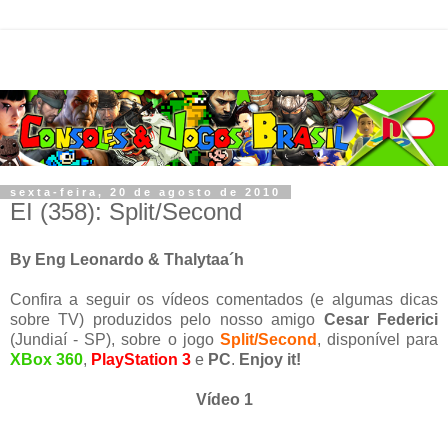
sexta-feira, 20 de agosto de 2010
EI (358): Split/Second
By Eng Leonardo & Thalytaa´h
Confira a seguir os vídeos comentados (e algumas dicas
sobre TV) produzidos pelo nosso amigo
Cesar Federici
(Jundiaí - SP), sobre o jogo
Split/Second
, disponível para
XBox 360
,
PlayStation 3
e
PC
.
Enjoy it!
Vídeo 1