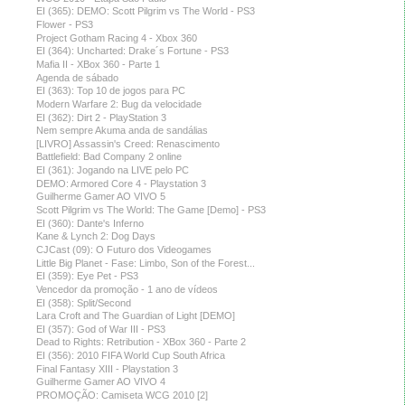
EI (365): DEMO: Scott Pilgrim vs The World - PS3
Flower - PS3
Project Gotham Racing 4 - Xbox 360
EI (364): Uncharted: Drake´s Fortune - PS3
Mafia II - XBox 360 - Parte 1
Agenda de sábado
EI (363): Top 10 de jogos para PC
Modern Warfare 2: Bug da velocidade
EI (362): Dirt 2 - PlayStation 3
Nem sempre Akuma anda de sandálias
[LIVRO] Assassin's Creed: Renascimento
Battlefield: Bad Company 2 online
EI (361): Jogando na LIVE pelo PC
DEMO: Armored Core 4 - Playstation 3
Guilherme Gamer AO VIVO 5
Scott Pilgrim vs The World: The Game [Demo] - PS3
EI (360): Dante's Inferno
Kane & Lynch 2: Dog Days
CJCast (09): O Futuro dos Videogames
Little Big Planet - Fase: Limbo, Son of the Forest...
EI (359): Eye Pet - PS3
Vencedor da promoção - 1 ano de vídeos
EI (358): Split/Second
Lara Croft and The Guardian of Light [DEMO]
EI (357): God of War III - PS3
Dead to Rights: Retribution - XBox 360 - Parte 2
EI (356): 2010 FIFA World Cup South Africa
Final Fantasy XIII - Playstation 3
Guilherme Gamer AO VIVO 4
PROMOÇÃO: Camiseta WCG 2010 [2]