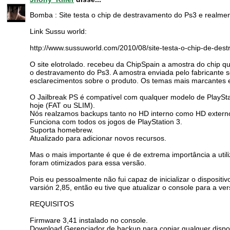
Bomba : Site testa o chip de destravamento do Ps3 e realmen
Link Sussu world:
http://www.sussuworld.com/2010/08/site-testa-o-chip-de-des
O site elotrolado. recebeu da ChipSpain a amostra do chip q
o destravamento do Ps3. A amostra enviada pelo fabricante 
esclarecimentos sobre o produto. Os temas mais marcantes 
O Jailbreak PS é compatível com qualquer modelo de PlaySta
hoje (FAT ou SLIM).
Nós realzamos backups tanto no HD interno como HD extern
Funciona com todos os jogos de PlayStation 3.
Suporta homebrew.
Atualizado para adicionar novos recursos.
Mas o mais importante é que é de extrema importância a util
foram otimizados para essa versão.
Pois eu pessoalmente não fui capaz de inicializar o disposit
varsión 2,85, então eu tive que atualizar o console para a ve
REQUISITOS
Firmware 3,41 instalado no console.
Download Gerenciador de backup para copiar qualquer disp