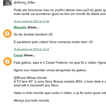
@Jhony_Killer
Pode ate funcionar mas eu prefiro deixar meu ps3 do geito 
mais tarde vai acontecer igual na live um monte de idiota ach
20 de agosto de 2010 às 12:46
Marcelo
disse...
So de Jundiaí tambem xD
E parabens pelo vídeo! Voce comenta muito bem =D
20 de agosto de 2010 às 13:12
Cesar
disse...
Fala galera, aqui é o Cesar Federici, eu que fiz o vídeo. Ag
Agora vou responder umas perguntas da galera
@Bruno Minas Gerais
A TV tem 40'' é uma Sony Bravia modelo BX4, o bom dela é qu
sinal wifi e transmitir pro Xbox.
Valeu a todo mundo que curtiu o vídeo, e já fiz outro quue es
Abraço pra todo mundo