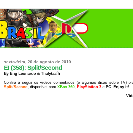
sexta-feira, 20 de agosto de 2010
EI (358): Split/Second
By Eng Leonardo & Thalytaa´h
Confira a seguir os vídeos comentados (e algumas dicas sobre TV) p
Split/Second
, disponível para
XBox 360
,
PlayStation 3
e
PC
.
Enjoy it!
Víd