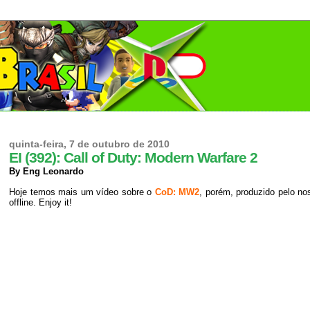
quinta-feira, 7 de outubro de 2010
EI (392): Call of Duty: Modern Warfare 2
By Eng Leonardo
Hoje temos mais um vídeo sobre o
CoD: MW2
, porém, produzido pelo n
offline. Enjoy it!