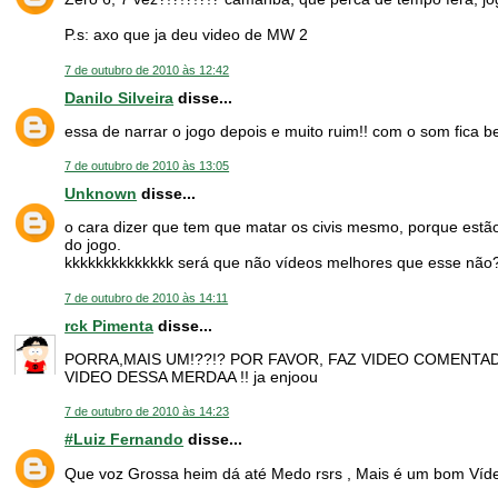
P.s: axo que ja deu video de MW 2
7 de outubro de 2010 às 12:42
Danilo Silveira
disse...
essa de narrar o jogo depois e muito ruim!! com o som fica b
7 de outubro de 2010 às 13:05
Unknown
disse...
o cara dizer que tem que matar os civis mesmo, porque estão 
do jogo.
kkkkkkkkkkkkkk será que não vídeos melhores que esse não? 
7 de outubro de 2010 às 14:11
rck Pimenta
disse...
PORRA,MAIS UM!??!? POR FAVOR, FAZ VIDEO COMENTADO
VIDEO DESSA MERDAA !! ja enjoou
7 de outubro de 2010 às 14:23
#Luiz Fernando
disse...
Que voz Grossa heim dá até Medo rsrs , Mais é um bom Víd