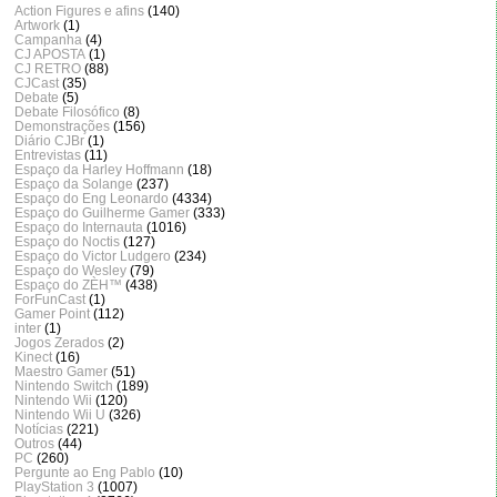
Action Figures e afins
(140)
Artwork
(1)
Campanha
(4)
CJ APOSTA
(1)
CJ RETRO
(88)
CJCast
(35)
Debate
(5)
Debate Filosófico
(8)
Demonstrações
(156)
Diário CJBr
(1)
Entrevistas
(11)
Espaço da Harley Hoffmann
(18)
Espaço da Solange
(237)
Espaço do Eng Leonardo
(4334)
Espaço do Guilherme Gamer
(333)
Espaço do Internauta
(1016)
Espaço do Noctis
(127)
Espaço do Victor Ludgero
(234)
Espaço do Wesley
(79)
Espaço do ZÈH™
(438)
ForFunCast
(1)
Gamer Point
(112)
inter
(1)
Jogos Zerados
(2)
Kinect
(16)
Maestro Gamer
(51)
Nintendo Switch
(189)
Nintendo Wii
(120)
Nintendo Wii U
(326)
Notícias
(221)
Outros
(44)
PC
(260)
Pergunte ao Eng Pablo
(10)
PlayStation 3
(1007)