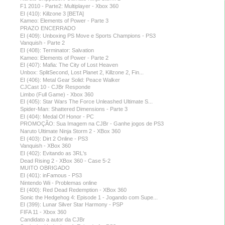
F1 2010 - Parte2: Multiplayer - Xbox 360
EI (410): Killzone 3 [BETA]
Kameo: Elements of Power - Parte 3
PRAZO ENCERRADO
EI (409): Unboxing PS Move e Sports Champions - PS3
Vanquish - Parte 2
EI (408): Terminator: Salvation
Kameo: Elements of Power - Parte 2
EI (407): Mafia: The City of Lost Heaven
Unbox: SplitSecond, Lost Planet 2, Killzone 2, Fin...
EI (406): Metal Gear Solid: Peace Walker
CJCast 10 - CJBr Responde
Limbo (Full Game) - Xbox 360
EI (405): Star Wars The Force Unleashed Ultimate S...
Spider-Man: Shattered Dimensions - Parte 3
EI (404): Medal Of Honor - PC
PROMOÇÃO: Sua Imagem na CJBr - Ganhe jogos de PS3
Naruto Ultimate Ninja Storm 2 - XBox 360
EI (403): Dirt 2 Online - PS3
Vanquish - XBox 360
EI (402): Evitando as 3RL's
Dead Rising 2 - XBox 360 - Case 5-2
MUITO OBRIGADO
EI (401): inFamous - PS3
Nintendo Wii - Problemas online
EI (400): Red Dead Redemption - XBox 360
Sonic the Hedgehog 4: Episode 1 - Jogando com Supe...
EI (399): Lunar Silver Star Harmony - PSP
FIFA 11 - Xbox 360
Candidato a autor da CJBr