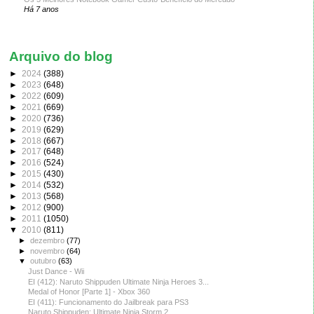
Há 7 anos
Arquivo do blog
►
2024
(388)
►
2023
(648)
►
2022
(609)
►
2021
(669)
►
2020
(736)
►
2019
(629)
►
2018
(667)
►
2017
(648)
►
2016
(524)
►
2015
(430)
►
2014
(532)
►
2013
(568)
►
2012
(900)
►
2011
(1050)
▼
2010
(811)
►
dezembro
(77)
►
novembro
(64)
▼
outubro
(63)
Just Dance - Wii
EI (412): Naruto Shippuden Ultimate Ninja Heroes 3...
Medal of Honor [Parte 1] - Xbox 360
EI (411): Funcionamento do Jailbreak para PS3
Naruto Shippuden: Ultimate Ninja Storm 2