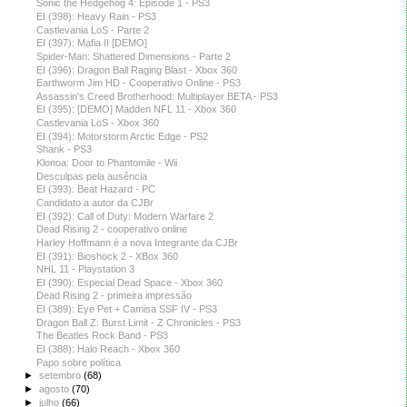
Sonic the Hedgehog 4: Episode 1 - PS3
EI (398): Heavy Rain - PS3
Castlevania LoS - Parte 2
EI (397): Mafia II [DEMO]
Spider-Man: Shattered Dimensions - Parte 2
EI (396): Dragon Ball Raging Blast - Xbox 360
Earthworm Jim HD - Cooperativo Online - PS3
Assassin's Creed Brotherhood: Multiplayer BETA - PS3
EI (395): [DEMO] Madden NFL 11 - Xbox 360
Castlevania LoS - Xbox 360
EI (394): Motorstorm Arctic Edge - PS2
Shank - PS3
Klonoa: Door to Phantomile - Wii
Desculpas pela ausência
EI (393): Beat Hazard - PC
Candidato a autor da CJBr
EI (392): Call of Duty: Modern Warfare 2
Dead Rising 2 - cooperativo online
Harley Hoffmann é a nova Integrante da CJBr
EI (391): Bioshock 2 - XBox 360
NHL 11 - Playstation 3
EI (390): Especial Dead Space - Xbox 360
Dead Rising 2 - primeira impressão
EI (389): Eye Pet + Camisa SSF IV - PS3
Dragon Ball Z: Burst Limit - Z Chronicles - PS3
The Beatles Rock Band - PS3
EI (388): Halo Reach - Xbox 360
Papo sobre política
►
setembro
(68)
►
agosto
(70)
►
julho
(66)