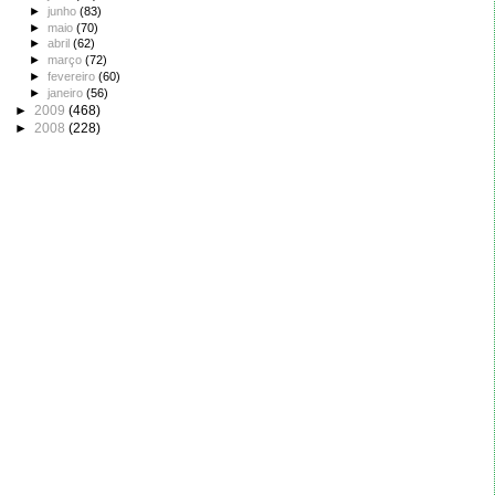
►
junho
(83)
►
maio
(70)
►
abril
(62)
►
março
(72)
►
fevereiro
(60)
►
janeiro
(56)
►
2009
(468)
►
2008
(228)