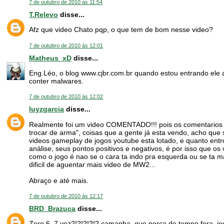
7 de outubro de 2010 às 11:54
T.Relevo
disse...
Afz que video Chato pqp, o que tem de bom nesse video?
7 de outubro de 2010 às 12:01
Matheus_xD
disse...
Eng.Léo, o blog www.cjbr.com.br quando estou entrando ele
conter malwares.
7 de outubro de 2010 às 12:02
luyzgarcia
disse...
Realmente foi um video COMENTADO!!! pois os comentarios er
trocar de arma", coisas que a gente já esta vendo, acho que s
videos gameplay de jogos youtube esta lotado, e quanto ent
análise, seus pontos positivos e negativos, é por isso que os
como o jogo é nao se o cara ta indo pra esquerda ou se ta m
dificil de aguentar mais video de MW2...
Abraço e até mais.
7 de outubro de 2010 às 12:17
BRD_Brazuca
disse...
Zero 6, 7 vez?!?!?!?!? camanba, que perca de tempo fera, jog