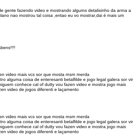
a de gente fazendo video e mostrando algums detalisinho da arma a
 fulano nao mostrou tal coisa ,entao eu vo mostrar,dai é mais um
bens!!!!
azen video mais vcs sor que mosta msm merda
o alguma coisa de enteresanti betalfilde e jogo legal galera sor vir
niguem conhece cal of dutty vou fazen video e mostra jogo mais
en video de jogos diferenti e laçamento
azen video mais vcs sor que mosta msm merda
o alguma coisa de enteresanti betalfilde e jogo legal galera sor vir
niguem conhece cal of dutty vou fazen video e mostra jogo mais
en video de jogos diferenti e laçamento