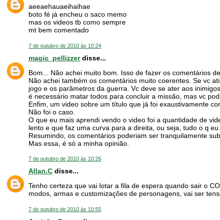
aeeaehauaeihaihae
boto fé já encheu o saco memo
mas os videos tb como sempre
mt bem comentado
7 de outubro de 2010 às 10:24
magic_pellizzer
disse...
Bom... Não achei muito bom. Isso de fazer os comentários dep
Não achei também os comentários muito coerentes. Se vc atira
jogo e os parâmetros da guerra. Vc deve se ater aos inimigo
é necessário matar todos para concluir a missão, mas vc podi
Enfim, um video sobre um título que já foi exaustivamente co
Não foi o caso.
O que eu mais aprendi vendo o video foi a quantidade de vide
lento e que faz uma curva para a direita, ou seja, tudo o q 
Resumindo, os comentários poderiam ser tranquilamente subs
Mas essa, é só a minha opinião.
7 de outubro de 2010 às 10:26
Allan.C
disse...
Tenho certeza que vai lotar a fila de espera quando sair o C
modos, armas e customizações de personagens, vai ser ten
7 de outubro de 2010 às 10:55