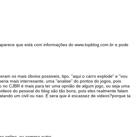
 aparece que está com informações do www.topblog.com.br e pode
am os mais óbvios possiveis, tipo, "aqui o carro explode" e "vou
eria mais interresante, uma "analise" do pontos do jogos, pois
ro no CJBR é mais para ter uma opnião de algum jogo, ou seja uma
 videos do pessoal do blog são tão bons, pois eles realmente falam
atando um civil ou nao. E sera que é escassez de videos?porque ta
a online, ou compra outro...