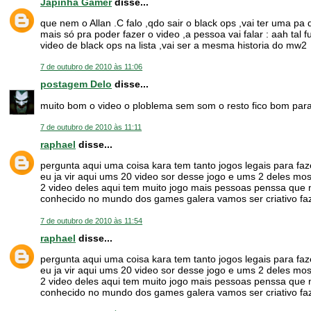
Japinha Gamer
disse...
que nem o Allan .C falo ,qdo sair o black ops ,vai ter uma p
mais só pra poder fazer o video ,a pessoa vai falar : aah tal
video de black ops na lista ,vai ser a mesma historia do mw2
7 de outubro de 2010 às 11:06
postagem Delo
disse...
muito bom o video o ploblema sem som o resto fico bom para
7 de outubro de 2010 às 11:11
raphael
disse...
pergunta aqui uma coisa kara tem tanto jogos legais para f
eu ja vir aqui ums 20 video sor desse jogo e ums 2 deles mostr
2 video deles aqui tem muito jogo mais pessoas penssa que 
conhecido no mundo dos games galera vamos ser criativo faz
7 de outubro de 2010 às 11:54
raphael
disse...
pergunta aqui uma coisa kara tem tanto jogos legais para f
eu ja vir aqui ums 20 video sor desse jogo e ums 2 deles mostr
2 video deles aqui tem muito jogo mais pessoas penssa que 
conhecido no mundo dos games galera vamos ser criativo faz