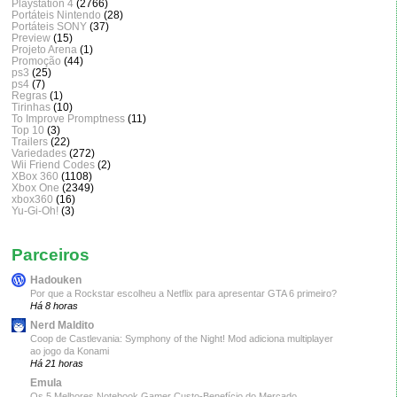
Playstation 4
(2766)
Portáteis Nintendo
(28)
Portáteis SONY
(37)
Preview
(15)
Projeto Arena
(1)
Promoção
(44)
ps3
(25)
ps4
(7)
Regras
(1)
Tirinhas
(10)
To Improve Promptness
(11)
Top 10
(3)
Trailers
(22)
Variedades
(272)
Wii Friend Codes
(2)
XBox 360
(1108)
Xbox One
(2349)
xbox360
(16)
Yu-Gi-Oh!
(3)
Parceiros
Hadouken
Por que a Rockstar escolheu a Netflix para apresentar GTA 6 primeiro?
Há 8 horas
Nerd Maldito
Coop de Castlevania: Symphony of the Night! Mod adiciona multiplayer
ao jogo da Konami
Há 21 horas
Emula
Os 5 Melhores Notebook Gamer Custo-Benefício do Mercado