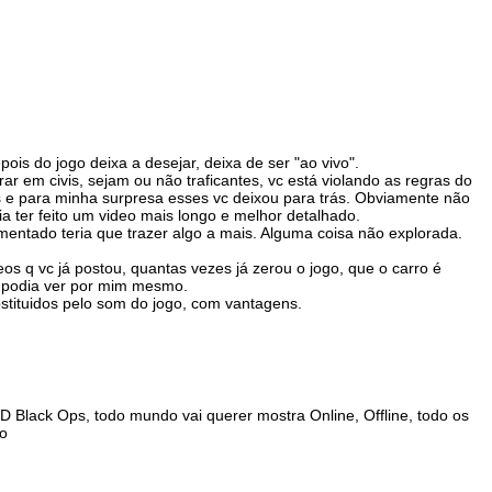
ois do jogo deixa a desejar, deixa de ser "ao vivo".
r em civis, sejam ou não traficantes, vc está violando as regras do
s e para minha surpresa esses vc deixou para trás. Obviamente não
a ter feito um video mais longo e melhor detalhado.
mentado teria que trazer algo a mais. Alguma coisa não explorada.
os q vc já postou, quantas vezes já zerou o jogo, que o carro é
eu podia ver por mim mesmo.
tituidos pelo som do jogo, com vantagens.
OD Black Ops, todo mundo vai querer mostra Online, Offline, todo os
so