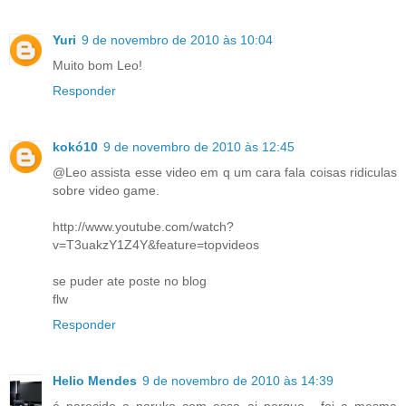
Yuri
9 de novembro de 2010 às 10:04
Muito bom Leo!
Responder
kokó10
9 de novembro de 2010 às 12:45
@Leo assista esse video em q um cara fala coisas ridiculas
sobre video game.
http://www.youtube.com/watch?
v=T3uakzY1Z4Y&feature=topvideos
se puder ate poste no blog
flw
Responder
Helio Mendes
9 de novembro de 2010 às 14:39
é parecido a naruko com essa ai porque , foi a mesma