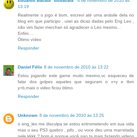
Eduardo Bacalá "dubacala"
8 de novembro de 2010 às
13:19
Realmente o jogo é bom, escrevi até uma anásile dela no
blog em que participo , usei as dicas dadas pelo Eng Leo ,
não vim fazer merchan só agradecer o Léo mesmo...
Enfim....
Ótimo vídeo
Responder
Daniel Félix
8 de novembro de 2010 às 13:22
Estou jogando este game muito mesmo,vc esqueceu de
falar dos golpes aqueles que seguram o x+y e tbm
y+b,mais o video ficou ótimo.
Responder
Unknown
8 de novembro de 2010 às 13:25
o eng_leo me disculpa se estou entrometendo em sua vida
mas o seu PS3 quebro , pifo , ou voce deu uma marretada
nele kkkk ? bom é porque você nao ta mais fazendo videos