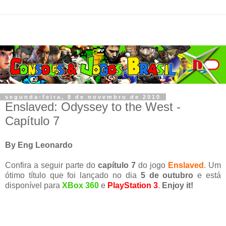
segunda-feira, 8 de novembro de 2010
Enslaved: Odyssey to the West -
Capítulo 7
By Eng Leonardo
Confira a seguir parte do
capítulo 7
do jogo
Enslaved
. Um
ótimo título que foi lançado no dia
5 de outubro
e está
disponível para
XBox 360
e
PlayStation 3
.
Enjoy it!