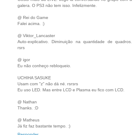
galera. O PS3 não tem isso. Infelizmente.
@ Rei do Game
Falei acima. :)
@ Viktor_Lancaster
Auto-explicativo. Diminuição na quantidade de quadros.
rsrs
@ igor
Eu não conheço rebloqueio.
UCHIHA SASUKE
Usam com "z" não dá né. rsrsrs
Eu uso LED. Mas entre LCD e Plasma eu fico com LCD.
@ Nathan
Thanks. :D
@ Matheus
Já fiz faz bastante tempo. :)
Responder