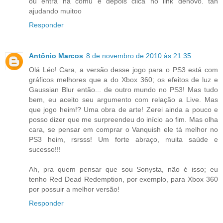
ou entra na comu e depois clica no link denovo. tah
ajudando muitoo
Responder
Antônio Marcos
8 de novembro de 2010 às 21:35
Olá Léo! Cara, a versão desse jogo para o PS3 está com
gráficos melhores que a do Xbox 360; os efeitos de luz e
Gaussian Blur então... de outro mundo no PS3! Mas tudo
bem, eu aceito seu argumento com relação a Live. Mas
que jogo heim!? Uma obra de arte! Zerei ainda a pouco e
posso dizer que me surpreendeu do início ao fim. Mas olha
cara, se pensar em comprar o Vanquish ele tá melhor no
PS3 heim, rsrsss! Um forte abraço, muita saúde e
sucesso!!!
Ah, pra quem pensar que sou Sonysta, não é isso; eu
tenho Red Dead Redemption, por exemplo, para Xbox 360
por possuir a melhor versão!
Responder