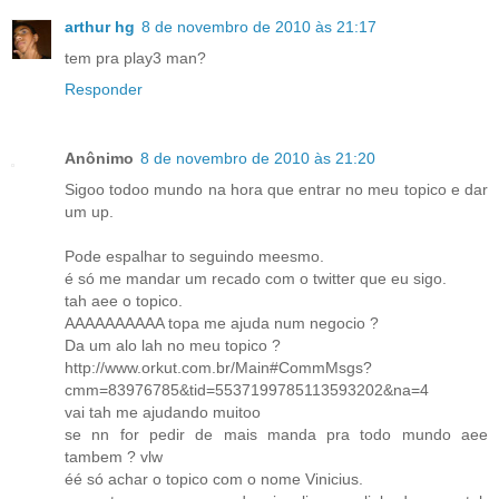
arthur hg
8 de novembro de 2010 às 21:17
tem pra play3 man?
Responder
Anônimo
8 de novembro de 2010 às 21:20
Sigoo todoo mundo na hora que entrar no meu topico e dar
um up.
Pode espalhar to seguindo meesmo.
é só me mandar um recado com o twitter que eu sigo.
tah aee o topico.
AAAAAAAAAA topa me ajuda num negocio ?
Da um alo lah no meu topico ?
http://www.orkut.com.br/Main#CommMsgs?
cmm=83976785&tid=5537199785113593202&na=4
vai tah me ajudando muitoo
se nn for pedir de mais manda pra todo mundo aee
tambem ? vlw
éé só achar o topico com o nome Vinicius.