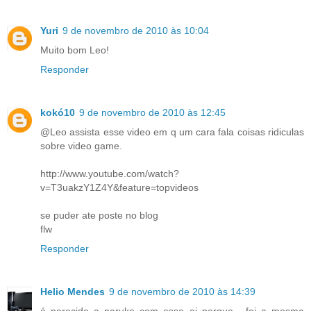
Yuri
9 de novembro de 2010 às 10:04
Muito bom Leo!
Responder
kokó10
9 de novembro de 2010 às 12:45
@Leo assista esse video em q um cara fala coisas ridiculas
sobre video game.
http://www.youtube.com/watch?
v=T3uakzY1Z4Y&feature=topvideos
se puder ate poste no blog
flw
Responder
Helio Mendes
9 de novembro de 2010 às 14:39
é parecido a naruko com essa ai porque , foi a mesma