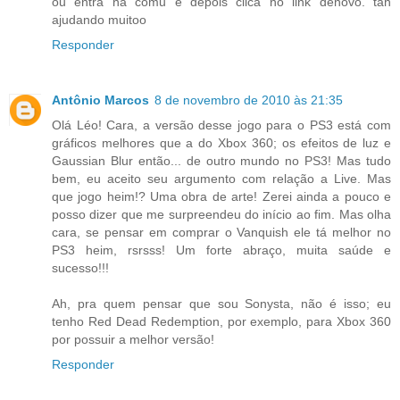
ou entra na comu e depois clica no link denovo. tah
ajudando muitoo
Responder
Antônio Marcos
8 de novembro de 2010 às 21:35
Olá Léo! Cara, a versão desse jogo para o PS3 está com
gráficos melhores que a do Xbox 360; os efeitos de luz e
Gaussian Blur então... de outro mundo no PS3! Mas tudo
bem, eu aceito seu argumento com relação a Live. Mas
que jogo heim!? Uma obra de arte! Zerei ainda a pouco e
posso dizer que me surpreendeu do início ao fim. Mas olha
cara, se pensar em comprar o Vanquish ele tá melhor no
PS3 heim, rsrsss! Um forte abraço, muita saúde e
sucesso!!!
Ah, pra quem pensar que sou Sonysta, não é isso; eu
tenho Red Dead Redemption, por exemplo, para Xbox 360
por possuir a melhor versão!
Responder