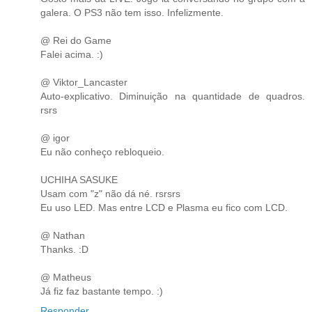
galera. O PS3 não tem isso. Infelizmente.
@ Rei do Game
Falei acima. :)
@ Viktor_Lancaster
Auto-explicativo. Diminuição na quantidade de quadros.
rsrs
@ igor
Eu não conheço rebloqueio.
UCHIHA SASUKE
Usam com "z" não dá né. rsrsrs
Eu uso LED. Mas entre LCD e Plasma eu fico com LCD.
@ Nathan
Thanks. :D
@ Matheus
Já fiz faz bastante tempo. :)
Responder