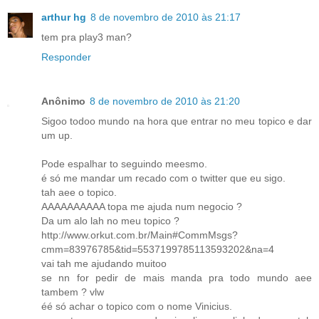
arthur hg
8 de novembro de 2010 às 21:17
tem pra play3 man?
Responder
Anônimo
8 de novembro de 2010 às 21:20
Sigoo todoo mundo na hora que entrar no meu topico e dar
um up.
Pode espalhar to seguindo meesmo.
é só me mandar um recado com o twitter que eu sigo.
tah aee o topico.
AAAAAAAAAA topa me ajuda num negocio ?
Da um alo lah no meu topico ?
http://www.orkut.com.br/Main#CommMsgs?
cmm=83976785&tid=5537199785113593202&na=4
vai tah me ajudando muitoo
se nn for pedir de mais manda pra todo mundo aee
tambem ? vlw
éé só achar o topico com o nome Vinicius.