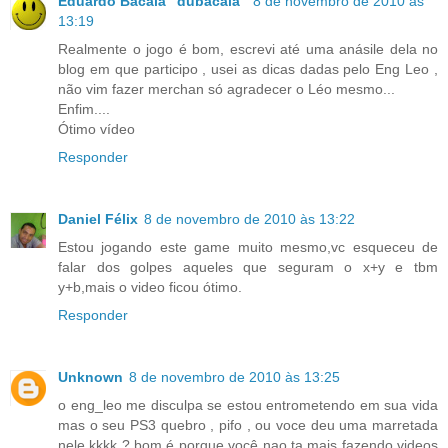
Eduardo Bacalá "dubacala"
8 de novembro de 2010 às
13:19
Realmente o jogo é bom, escrevi até uma anásile dela no
blog em que participo , usei as dicas dadas pelo Eng Leo ,
não vim fazer merchan só agradecer o Léo mesmo...
Enfim....
Ótimo vídeo
Responder
Daniel Félix
8 de novembro de 2010 às 13:22
Estou jogando este game muito mesmo,vc esqueceu de
falar dos golpes aqueles que seguram o x+y e tbm
y+b,mais o video ficou ótimo.
Responder
Unknown
8 de novembro de 2010 às 13:25
o eng_leo me disculpa se estou entrometendo em sua vida
mas o seu PS3 quebro , pifo , ou voce deu uma marretada
nele kkkk ? bom é porque você nao ta mais fazendo videos