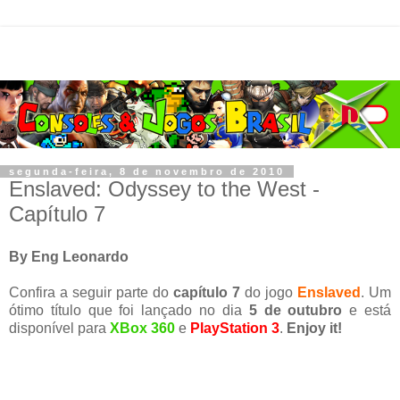
segunda-feira, 8 de novembro de 2010
Enslaved: Odyssey to the West -
Capítulo 7
By Eng Leonardo
Confira a seguir parte do
capítulo 7
do jogo
Enslaved
. Um
ótimo título que foi lançado no dia
5 de outubro
e está
disponível para
XBox 360
e
PlayStation 3
.
Enjoy it!