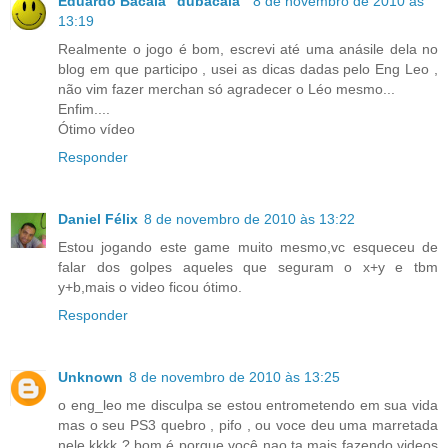
Eduardo Bacalá "dubacala"
8 de novembro de 2010 às
13:19
Realmente o jogo é bom, escrevi até uma anásile dela no
blog em que participo , usei as dicas dadas pelo Eng Leo ,
não vim fazer merchan só agradecer o Léo mesmo...
Enfim....
Ótimo vídeo
Responder
Daniel Félix
8 de novembro de 2010 às 13:22
Estou jogando este game muito mesmo,vc esqueceu de
falar dos golpes aqueles que seguram o x+y e tbm
y+b,mais o video ficou ótimo.
Responder
Unknown
8 de novembro de 2010 às 13:25
o eng_leo me disculpa se estou entrometendo em sua vida
mas o seu PS3 quebro , pifo , ou voce deu uma marretada
nele kkkk ? bom é porque você nao ta mais fazendo videos