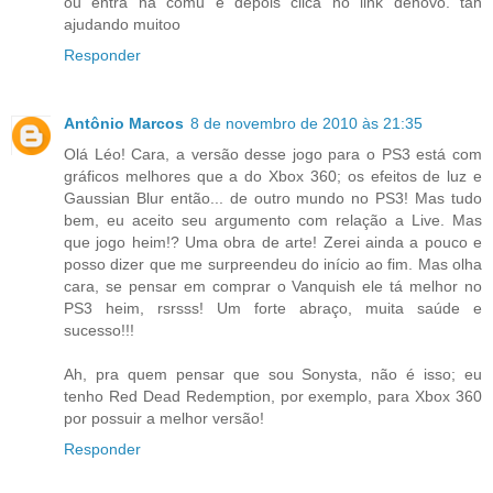
ou entra na comu e depois clica no link denovo. tah
ajudando muitoo
Responder
Antônio Marcos
8 de novembro de 2010 às 21:35
Olá Léo! Cara, a versão desse jogo para o PS3 está com
gráficos melhores que a do Xbox 360; os efeitos de luz e
Gaussian Blur então... de outro mundo no PS3! Mas tudo
bem, eu aceito seu argumento com relação a Live. Mas
que jogo heim!? Uma obra de arte! Zerei ainda a pouco e
posso dizer que me surpreendeu do início ao fim. Mas olha
cara, se pensar em comprar o Vanquish ele tá melhor no
PS3 heim, rsrsss! Um forte abraço, muita saúde e
sucesso!!!
Ah, pra quem pensar que sou Sonysta, não é isso; eu
tenho Red Dead Redemption, por exemplo, para Xbox 360
por possuir a melhor versão!
Responder