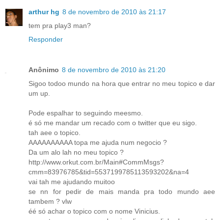
arthur hg
8 de novembro de 2010 às 21:17
tem pra play3 man?
Responder
Anônimo
8 de novembro de 2010 às 21:20
Sigoo todoo mundo na hora que entrar no meu topico e dar
um up.
Pode espalhar to seguindo meesmo.
é só me mandar um recado com o twitter que eu sigo.
tah aee o topico.
AAAAAAAAAA topa me ajuda num negocio ?
Da um alo lah no meu topico ?
http://www.orkut.com.br/Main#CommMsgs?
cmm=83976785&tid=5537199785113593202&na=4
vai tah me ajudando muitoo
se nn for pedir de mais manda pra todo mundo aee
tambem ? vlw
éé só achar o topico com o nome Vinicius.