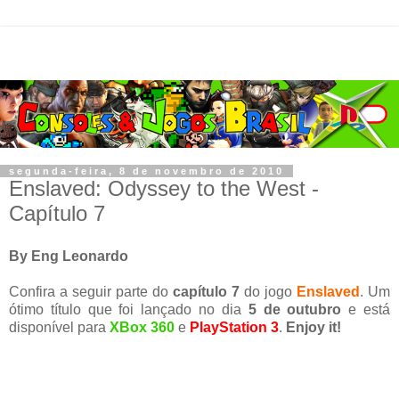
segunda-feira, 8 de novembro de 2010
Enslaved: Odyssey to the West -
Capítulo 7
By Eng Leonardo
Confira a seguir parte do
capítulo 7
do jogo
Enslaved
. Um
ótimo título que foi lançado no dia
5 de outubro
e está
disponível para
XBox 360
e
PlayStation 3
.
Enjoy it!