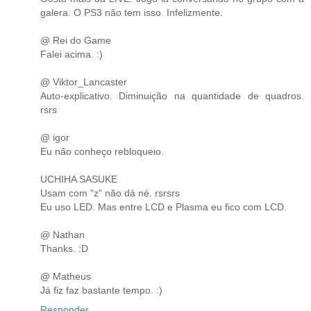
galera. O PS3 não tem isso. Infelizmente.
@ Rei do Game
Falei acima. :)
@ Viktor_Lancaster
Auto-explicativo. Diminuição na quantidade de quadros.
rsrs
@ igor
Eu não conheço rebloqueio.
UCHIHA SASUKE
Usam com "z" não dá né. rsrsrs
Eu uso LED. Mas entre LCD e Plasma eu fico com LCD.
@ Nathan
Thanks. :D
@ Matheus
Já fiz faz bastante tempo. :)
Responder