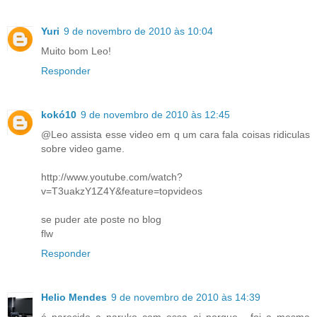
Yuri
9 de novembro de 2010 às 10:04
Muito bom Leo!
Responder
kokó10
9 de novembro de 2010 às 12:45
@Leo assista esse video em q um cara fala coisas ridiculas
sobre video game.
http://www.youtube.com/watch?
v=T3uakzY1Z4Y&feature=topvideos
se puder ate poste no blog
flw
Responder
Helio Mendes
9 de novembro de 2010 às 14:39
é parecido a naruko com essa ai porque , foi a mesma