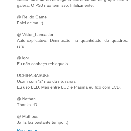
galera. O PS3 não tem isso. Infelizmente.
@ Rei do Game
Falei acima. :)
@ Viktor_Lancaster
Auto-explicativo. Diminuição na quantidade de quadros.
rsrs
@ igor
Eu não conheço rebloqueio.
UCHIHA SASUKE
Usam com "z" não dá né. rsrsrs
Eu uso LED. Mas entre LCD e Plasma eu fico com LCD.
@ Nathan
Thanks. :D
@ Matheus
Já fiz faz bastante tempo. :)
Responder