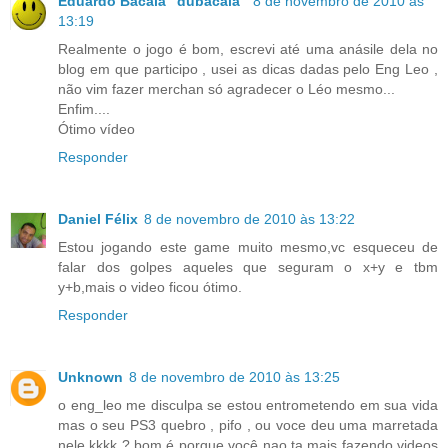
Eduardo Bacalá "dubacala"
8 de novembro de 2010 às
13:19
Realmente o jogo é bom, escrevi até uma anásile dela no
blog em que participo , usei as dicas dadas pelo Eng Leo ,
não vim fazer merchan só agradecer o Léo mesmo...
Enfim....
Ótimo vídeo
Responder
Daniel Félix
8 de novembro de 2010 às 13:22
Estou jogando este game muito mesmo,vc esqueceu de
falar dos golpes aqueles que seguram o x+y e tbm
y+b,mais o video ficou ótimo.
Responder
Unknown
8 de novembro de 2010 às 13:25
o eng_leo me disculpa se estou entrometendo em sua vida
mas o seu PS3 quebro , pifo , ou voce deu uma marretada
nele kkkk ? bom é porque você nao ta mais fazendo videos