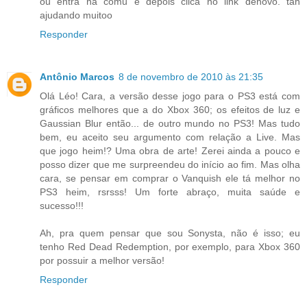
ou entra na comu e depois clica no link denovo. tah
ajudando muitoo
Responder
Antônio Marcos
8 de novembro de 2010 às 21:35
Olá Léo! Cara, a versão desse jogo para o PS3 está com
gráficos melhores que a do Xbox 360; os efeitos de luz e
Gaussian Blur então... de outro mundo no PS3! Mas tudo
bem, eu aceito seu argumento com relação a Live. Mas
que jogo heim!? Uma obra de arte! Zerei ainda a pouco e
posso dizer que me surpreendeu do início ao fim. Mas olha
cara, se pensar em comprar o Vanquish ele tá melhor no
PS3 heim, rsrsss! Um forte abraço, muita saúde e
sucesso!!!
Ah, pra quem pensar que sou Sonysta, não é isso; eu
tenho Red Dead Redemption, por exemplo, para Xbox 360
por possuir a melhor versão!
Responder