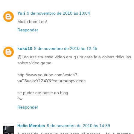
Yuri
9 de novembro de 2010 às 10:04
Muito bom Leo!
Responder
kokó10
9 de novembro de 2010 às 12:45
@Leo assista esse video em q um cara fala coisas ridiculas
sobre video game.
http://www.youtube.com/watch?
v=T3uakzY1Z4Y&feature=topvideos
se puder ate poste no blog
flw
Responder
Helio Mendes
9 de novembro de 2010 às 14:39
é parecido a naruko com essa ai porque , foi a mesma