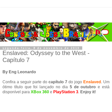
segunda-feira, 8 de novembro de 2010
Enslaved: Odyssey to the West -
Capítulo 7
By Eng Leonardo
Confira a seguir parte do
capítulo 7
do jogo
Enslaved
. Um
ótimo título que foi lançado no dia
5 de outubro
e está
disponível para
XBox 360
e
PlayStation 3
.
Enjoy it!