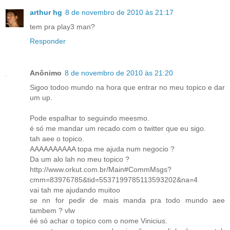
arthur hg
8 de novembro de 2010 às 21:17
tem pra play3 man?
Responder
Anônimo
8 de novembro de 2010 às 21:20
Sigoo todoo mundo na hora que entrar no meu topico e dar
um up.
Pode espalhar to seguindo meesmo.
é só me mandar um recado com o twitter que eu sigo.
tah aee o topico.
AAAAAAAAAA topa me ajuda num negocio ?
Da um alo lah no meu topico ?
http://www.orkut.com.br/Main#CommMsgs?
cmm=83976785&tid=5537199785113593202&na=4
vai tah me ajudando muitoo
se nn for pedir de mais manda pra todo mundo aee
tambem ? vlw
éé só achar o topico com o nome Vinicius.