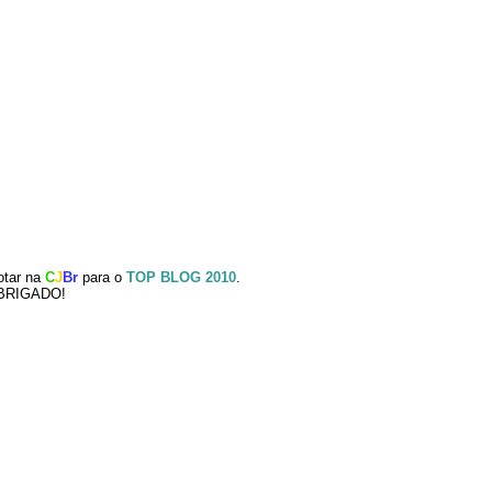
otar na
C
J
Br
para o
TOP BLOG 2010
.
BRIGADO!