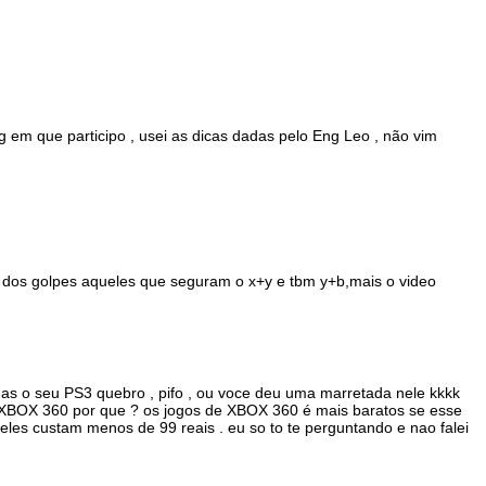
g em que participo , usei as dicas dadas pelo Eng Leo , não vim
dos golpes aqueles que seguram o x+y e tbm y+b,mais o video
as o seu PS3 quebro , pifo , ou voce deu uma marretada nele kkkk
 XBOX 360 por que ? os jogos de XBOX 360 é mais baratos se esse
eles custam menos de 99 reais . eu so to te perguntando e nao falei