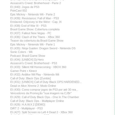
Assassin's Creed: Brotherhood - Parte 2
EI (440): Jogos de PS3
PoinCast 002
Epic Mickey - Nintendo Wii - Parte 2
EI (439): Resistance: Fall of Man - PS3
Enslaved: Odyssey to the West - Cap. IX
EI (438) God of War III - PS3:
Brasil Game Show: Cobertura completa
EI (437): Fallout New Vegas - PC
EI (436): Clash of the Titans - XBox 360
Teaser da cobertura da Brasil Game Show
Epic Mickey - Nintendo Wii - Parte 1
EI (435): Ninja Gaiden: Dragon Sword - Nintendo DS
Sonic Colors - Wii
Podcast: Brasil Game Show
EI (434): [UNBOX] Dj Hero
Assassin's Creed: Brotherhood - PS3
EI (433): Sillent Hill Homecoming - XBOX 360
Gamer Point + Kinect
EI (432): Análise Wii Play - Nintendo Wii
Call of Duty: Black Ops [Zumbis]
EI (431): [UNBOX] Call of Duty Black OPS HARDENED...
Dead or Alive Xtreme 2: Modo Online
EI (430): Como comprar jogos de PS3 por até 30 rea...
Vencedores da Promoção "sua imagem na CJBr"
EI (429): Call of Duty Black Ops - One In The Chamber
Call of Duty: Black Ops - Multiplayer Online
EI (428): H.A.W.X 2 [DEMO]
DiRT 2 - Multiplayer - PS3
EI (427): Split Screen no Left 4 Dead 2 - XBox 360