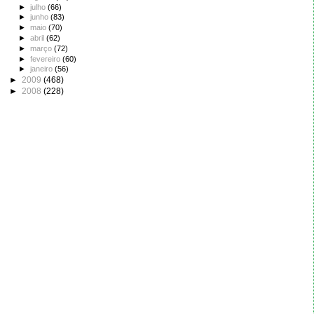
►
julho
(66)
►
junho
(83)
►
maio
(70)
►
abril
(62)
►
março
(72)
►
fevereiro
(60)
►
janeiro
(56)
►
2009
(468)
►
2008
(228)