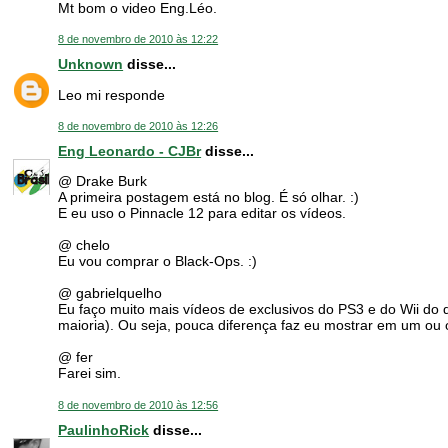
Mt bom o video Eng.Léo.
8 de novembro de 2010 às 12:22
Unknown
disse...
Leo mi responde
8 de novembro de 2010 às 12:26
Eng Leonardo - CJBr
disse...
@ Drake Burk
A primeira postagem está no blog. É só olhar. :)
E eu uso o Pinnacle 12 para editar os vídeos.
@ chelo
Eu vou comprar o Black-Ops. :)
@ gabrielquelho
Eu faço muito mais vídeos de exclusivos do PS3 e do Wii do
maioria). Ou seja, pouca diferença faz eu mostrar em um ou 
@ fer
Farei sim.
8 de novembro de 2010 às 12:56
PaulinhoRick
disse...