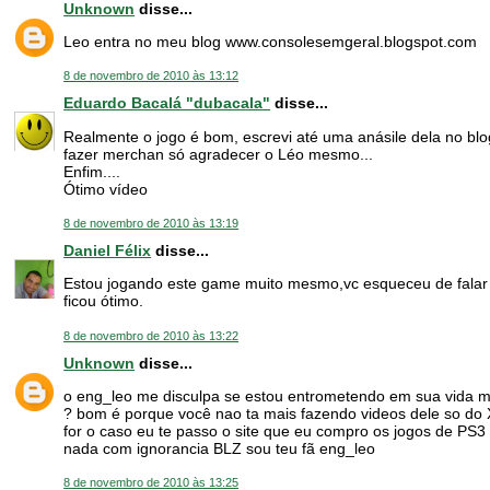
Unknown
disse...
Leo entra no meu blog www.consolesemgeral.blogspot.com
8 de novembro de 2010 às 13:12
Eduardo Bacalá "dubacala"
disse...
Realmente o jogo é bom, escrevi até uma anásile dela no blo
fazer merchan só agradecer o Léo mesmo...
Enfim....
Ótimo vídeo
8 de novembro de 2010 às 13:19
Daniel Félix
disse...
Estou jogando este game muito mesmo,vc esqueceu de falar 
ficou ótimo.
8 de novembro de 2010 às 13:22
Unknown
disse...
o eng_leo me disculpa se estou entrometendo em sua vida m
? bom é porque você nao ta mais fazendo videos dele so do
for o caso eu te passo o site que eu compro os jogos de PS3 
nada com ignorancia BLZ sou teu fã eng_leo
8 de novembro de 2010 às 13:25