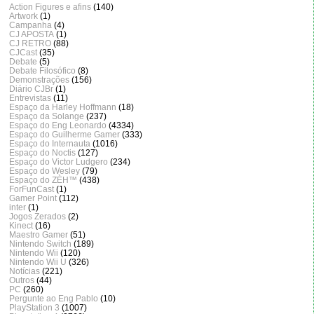
Action Figures e afins
(140)
Artwork
(1)
Campanha
(4)
CJ APOSTA
(1)
CJ RETRO
(88)
CJCast
(35)
Debate
(5)
Debate Filosófico
(8)
Demonstrações
(156)
Diário CJBr
(1)
Entrevistas
(11)
Espaço da Harley Hoffmann
(18)
Espaço da Solange
(237)
Espaço do Eng Leonardo
(4334)
Espaço do Guilherme Gamer
(333)
Espaço do Internauta
(1016)
Espaço do Noctis
(127)
Espaço do Victor Ludgero
(234)
Espaço do Wesley
(79)
Espaço do ZÈH™
(438)
ForFunCast
(1)
Gamer Point
(112)
inter
(1)
Jogos Zerados
(2)
Kinect
(16)
Maestro Gamer
(51)
Nintendo Switch
(189)
Nintendo Wii
(120)
Nintendo Wii U
(326)
Notícias
(221)
Outros
(44)
PC
(260)
Pergunte ao Eng Pablo
(10)
PlayStation 3
(1007)