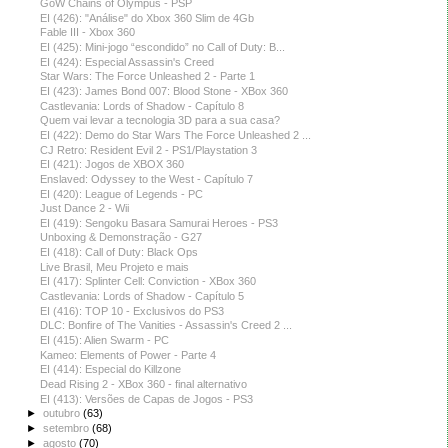
GoW Chains of Olympus - PSP
EI (426): "Análise" do Xbox 360 Slim de 4Gb
Fable III - Xbox 360
EI (425): Mini-jogo “escondido” no Call of Duty: B...
EI (424): Especial Assassin's Creed
Star Wars: The Force Unleashed 2 - Parte 1
EI (423): James Bond 007: Blood Stone - XBox 360
Castlevania: Lords of Shadow - Capítulo 8
Quem vai levar a tecnologia 3D para a sua casa?
EI (422): Demo do Star Wars The Force Unleashed 2 ...
CJ Retro: Resident Evil 2 - PS1/Playstation 3
EI (421): Jogos de XBOX 360
Enslaved: Odyssey to the West - Capítulo 7
EI (420): League of Legends - PC
Just Dance 2 - Wii
EI (419): Sengoku Basara Samurai Heroes - PS3
Unboxing & Demonstração - G27
EI (418): Call of Duty: Black Ops
Live Brasil, Meu Projeto e mais
EI (417): Splinter Cell: Conviction - XBox 360
Castlevania: Lords of Shadow - Capítulo 5
EI (416): TOP 10 - Exclusivos do PS3
DLC: Bonfire of The Vanities - Assassin's Creed 2 ...
EI (415): Alien Swarm - PC
Kameo: Elements of Power - Parte 4
EI (414): Especial do Killzone
Dead Rising 2 - XBox 360 - final alternativo
EI (413): Versões de Capas de Jogos - PS3
►
outubro
(63)
►
setembro
(68)
►
agosto
(70)