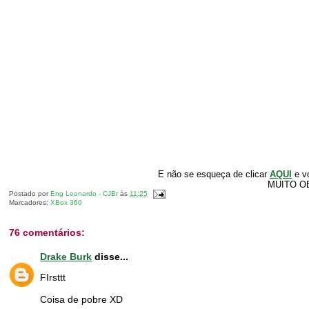
E não se esqueça de clicar
AQUI
e v
MUITO O
Postado por
Eng Leonardo - CJBr
às
11:25
Marcadores:
XBox 360
76 comentários:
Drake Burk
disse...
FIrsttt
Coisa de pobre XD