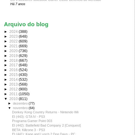
Há 7 anos
Arquivo do blog
►
2024
(388)
►
2023
(648)
►
2022
(609)
►
2021
(669)
►
2020
(736)
►
2019
(629)
►
2018
(667)
►
2017
(648)
►
2016
(524)
►
2015
(430)
►
2014
(532)
►
2013
(568)
►
2012
(900)
►
2011
(1050)
▼
2010
(811)
►
dezembro
(77)
▼
novembro
(64)
Donkey Kong Country Returns - Nintendo Wii
EI (443): GTA IV - PS3
Programa Gamer Point 003
EI (442): Battlefield Bad Company 2 [Conquest]
BETA: Killzone 3 - PS3
EI (441): Kane and Lynch 2 Dog Days - PC