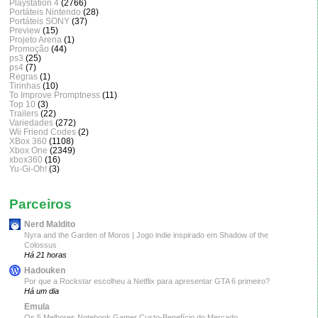
Playstation 4
(2766)
Portáteis Nintendo
(28)
Portáteis SONY
(37)
Preview
(15)
Projeto Arena
(1)
Promoção
(44)
ps3
(25)
ps4
(7)
Regras
(1)
Tirinhas
(10)
To Improve Promptness
(11)
Top 10
(3)
Trailers
(22)
Variedades
(272)
Wii Friend Codes
(2)
XBox 360
(1108)
Xbox One
(2349)
xbox360
(16)
Yu-Gi-Oh!
(3)
Parceiros
Nerd Maldito
Nyra and the Garden of Moros | Jogo indie inspirado em Shadow of the
Colossus
Há 21 horas
Hadouken
Por que a Rockstar escolheu a Netflix para apresentar GTA 6 primeiro?
Há um dia
Emula
Os 5 Melhores Notebook Gamer Custo-Benefício do Mercado