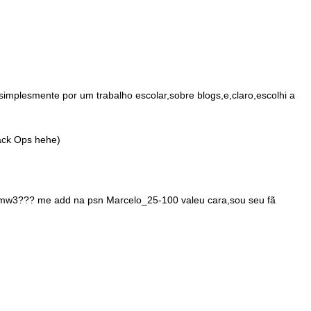
implesmente por um trabalho escolar,sobre blogs,e,claro,escolhi a
ack Ops hehe)
o mw3??? me add na psn Marcelo_25-100 valeu cara,sou seu fã