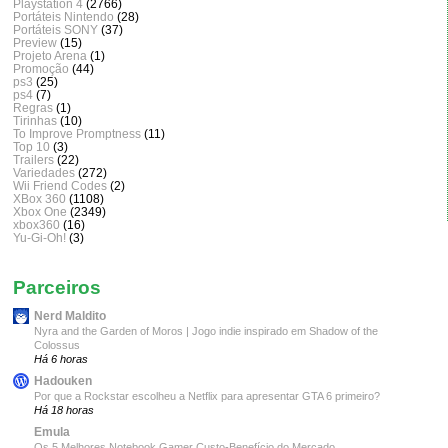
Playstation 4
(2766)
Portáteis Nintendo
(28)
Portáteis SONY
(37)
Preview
(15)
Projeto Arena
(1)
Promoção
(44)
ps3
(25)
ps4
(7)
Regras
(1)
Tirinhas
(10)
To Improve Promptness
(11)
Top 10
(3)
Trailers
(22)
Variedades
(272)
Wii Friend Codes
(2)
XBox 360
(1108)
Xbox One
(2349)
xbox360
(16)
Yu-Gi-Oh!
(3)
Parceiros
Nerd Maldito
Nyra and the Garden of Moros | Jogo indie inspirado em Shadow of the
Colossus
Há 6 horas
Hadouken
Por que a Rockstar escolheu a Netflix para apresentar GTA 6 primeiro?
Há 18 horas
Emula
Os 5 Melhores Notebook Gamer Custo-Benefício do Mercado