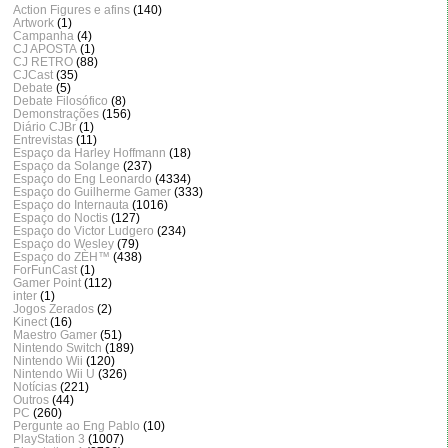
Action Figures e afins
(140)
Artwork
(1)
Campanha
(4)
CJ APOSTA
(1)
CJ RETRO
(88)
CJCast
(35)
Debate
(5)
Debate Filosófico
(8)
Demonstrações
(156)
Diário CJBr
(1)
Entrevistas
(11)
Espaço da Harley Hoffmann
(18)
Espaço da Solange
(237)
Espaço do Eng Leonardo
(4334)
Espaço do Guilherme Gamer
(333)
Espaço do Internauta
(1016)
Espaço do Noctis
(127)
Espaço do Victor Ludgero
(234)
Espaço do Wesley
(79)
Espaço do ZÈH™
(438)
ForFunCast
(1)
Gamer Point
(112)
inter
(1)
Jogos Zerados
(2)
Kinect
(16)
Maestro Gamer
(51)
Nintendo Switch
(189)
Nintendo Wii
(120)
Nintendo Wii U
(326)
Notícias
(221)
Outros
(44)
PC
(260)
Pergunte ao Eng Pablo
(10)
PlayStation 3
(1007)