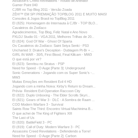
Assassin's Creed Revelations - Roubo de Artefato!
Gamer Point 040
CJBR no Top Blog 2011 - Versão Zoada
ZÈH!™ EM SP! PREMIAÇÃO TOPBLOG 2011 E MUITO MAIS!
Consoles & Jogos Brasil no TopBlog 2011
EI (825): Homenagem do Internauta à CJBr - TOP BLO...
Cavaleiros do Zodíaco
Agradecimentos, Top Blog, Feliz Natal e Ano Novo
PXLDJ Studio 01 - VGA 2011, Melhores Trilhas de 20...
EI (824): God Of War - Ghost Of Sparta
Os Cavaleiros do Zodíaco: Saint Seiya Senki - PS3
Uncharted 3: Drake's Deception - Dublagem Pt-Br + ...
GIRL IN WAR - 30/5, First Blood, Final Killcam - MW3
O que está por vir?
EI (823): Senritsu no Stratus - PSP
Need for Speed - O Auge [Parte 3]: Underground
Sonic Generations - Jogando com os Super Sonic's -...
MW3
Muitas Emoções em Resident Evil 4 HD
Jogando com a minha Noiva: Kirby's Return to Dream...
Prévia- Resident Evil Operation Raccoon City
EI (822): Duplo Unboxing - The Elder Scrolls Skyri...
EI (821): Gears of War 3 - DLC - A Sombra de Raam ...
COD Modern Warfare 3 - Survival
Saints Row The Third: Encontro Virtual Machinima B...
O que achei de The King of Fighters XIII
The Last of Us
EI (820): BattleField 3 - PC
EI (819): Call of Duty: Modern Warfare 3 - PC
Assassins Creed Revelations - Defendendo a Torre!
Need for Speed - O Auge [Parte 2]: Carbon