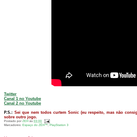
Twitter
Canal 1 no Youtube
Canal 2 no Youtube
P.S.:
Sei que nem todos curtem Sonic (eu respeito, mas não consi
sobre outro jogo.
Postado por
ZEH
às
03:00
Marcadores:
Espaço do ZÈH™
,
PlayStation 3