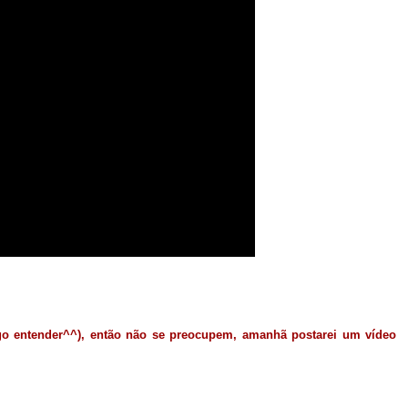
go entender^^), então não se preocupem, amanhã postarei um vídeo