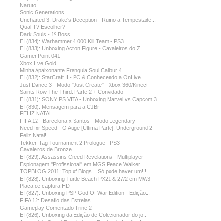
Naruto
Sonic Generations
Uncharted 3: Drake's Deception - Rumo a Tempestade...
Qual TV Escolher?
Dark Souls - 1º Boss
EI (834): Warhammer 4.000 Kill Team - PS3
EI (833): Unboxing Action Figure - Cavaleiros do Z...
Gamer Point 041
Xbox Live Gold
Minha Apaixonante Franquia Soul Calibur 4
EI (832): StarCraft II - PC & Conhecendo a OnLive
Just Dance 3 - Modo "Just Create" - Xbox 360/Kinect
Saints Row The Third: Parte 2 + Convidado
EI (831): SONY PS VITA - Unboxing Marvel vs Capcom 3
EI (830): Mensagem para a CJBr
FELIZ NATAL
FIFA 12 - Barcelona x Santos - Modo Legendary
Need for Speed - O Auge [Última Parte]: Underground 2
Feliz Natal!
Tekken Tag Tournament 2 Prologue - PS3
Cavaleiros de Bronze
EI (829): Assassins Creed Revelations - Multiplayer
Espionagem ''Profissional'' em MGS Peace Walker
TOPBLOG 2011: Top of Blogs... Só pode haver um!!!
EI (828): Unboxing Turtle Beach PX21 & 27/2 em MW3
Placa de captura HD
EI (827): Unboxing PSP God Of War Edition - Edição...
FIFA 12: Desafio das Estrelas
Gameplay Comentado Trine 2
EI (826): Unboxing da Edição de Colecionador do jo...