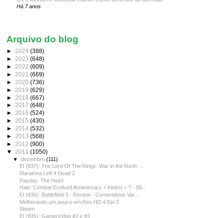
Há 7 anos
Arquivo do blog
►
2024
(388)
►
2023
(648)
►
2022
(609)
►
2021
(669)
►
2020
(736)
►
2019
(629)
►
2018
(667)
►
2017
(648)
►
2016
(524)
►
2015
(430)
►
2014
(532)
►
2013
(568)
►
2012
(900)
▼
2011
(1050)
▼
dezembro
(111)
EI (837): The Lord Of The Rings: War in the North ...
Maratona Left 4 Dead 2
Payday: The Heist
Halo: Combat Evolved Anniversary + Kinect = ? - Xb...
EI (836): Battlefield 3 - Review - Comentários Var...
Melhorando um pouco em Res HD 4 Epi 3
Steam
EI (835): GamersVlog #2 e #3