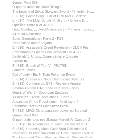
Gamer Point 039
O que eu achei de Dead Rising 2
The Legend of Zelda: Skyward Sword - Timeshift Sto...
EI (818): GamesVlog - Call of Duty MW3, Batllefie...
EI (817): The Elder Scrolls V: Skyrim - Entre o Dr...
Opiniões sobre a VGA 2011
Halo: Combat Evolved Anniversary - Primeira Impres...
A Deusa Desinibida
Sonic Generations - Parte 2 - PS3
Dead Island com Zangado
EI (816): Assassin`s Creed Revelation - DLC A Pris...
Enfrentando os medos em Resident Evil 4 HD
Battlefield 3: Unbox, Comentários e Enquete
Skyrim #4
EI (815): Breath of Fire IV - PS1/PSN
Gamers unidos
Call of Ludy - Ep. 8: Todo Pokemon Evolui
EI (814): Conheça a Nova Dash Board Xbox 360
EI (813): Conhecendo BF3 - Review e Análise
Batman Arkham City: Onde está Nora Fries?
Gears of War 3 - Coop com Zangado
Assassin's Creed: Revelations - Parte 1
Assassins Creed Revelations - Multiplayer 2!
Encontro: Parceiros Machinima Brasil
EI (812): MW3: Dicas para sobreviver no Survival
Gamer Point 038
O que há de novo em Ultimate Marvel Vs Capcom 3
EI (811): The Adventures of Tintin The Secret of U...
EI (810): Unboxing Metal Gear Solid Collection e S...
Unboxing Versões Nacionais de Halo: Combat Evolved...
The Legend of Zelda: Skyward Sword - Primeiro Conf...