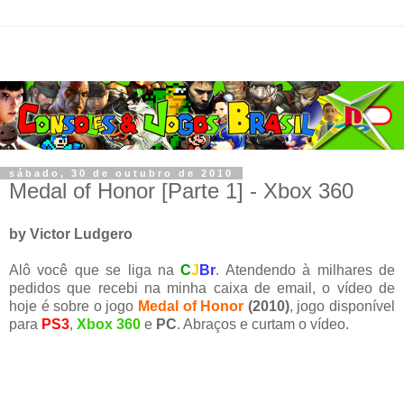
sábado, 30 de outubro de 2010
Medal of Honor [Parte 1] - Xbox 360
by Victor Ludgero
Alô você que se liga na
C
J
Br
. Atendendo à milhares de
pedidos que recebi na minha caixa de email, o vídeo de
hoje é sobre o jogo
Medal of Honor
(2010)
, jogo disponível
para
PS3
,
Xbox 360
e
PC
. Abraços e curtam o vídeo.