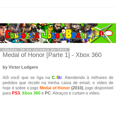
sábado, 30 de outubro de 2010
Medal of Honor [Parte 1] - Xbox 360
by Victor Ludgero
Alô você que se liga na
C
J
Br
. Atendendo à milhares de
pedidos que recebi na minha caixa de email, o vídeo de
hoje é sobre o jogo
Medal of Honor
(2010)
, jogo disponível
para
PS3
,
Xbox 360
e
PC
. Abraços e curtam o vídeo.