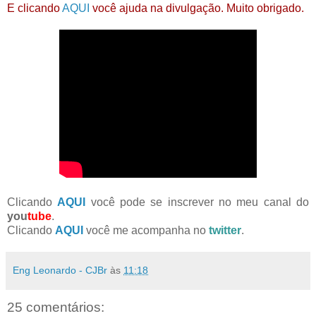
E clicando
AQUI
você ajuda na divulgação. Muito obrigado.
Clicando
AQUI
você pode se inscrever no meu canal do
you
tube
.
Clicando
AQUI
você me acompanha no
twitter
.
Eng Leonardo - CJBr
às
11:18
25 comentários: